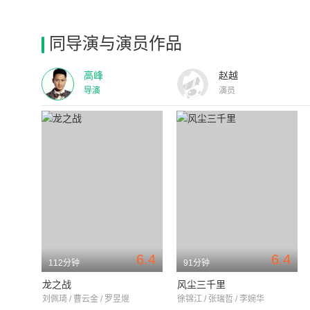
同导演与演员作品
高峰
赵越
导演
演员
6.4
6.4
112分钟
91分钟
龙之战
风尘三千里
刘佩琦 / 曹云金 / 罗昱焜
徐锦江 / 张瑞哲 / 李婉华