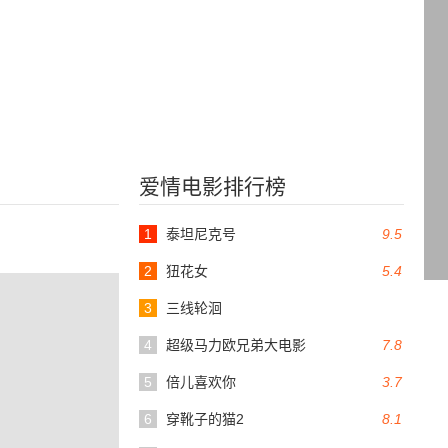
爱情电影排行榜
1
泰坦尼克号
9.5
2
狃花女
5.4
3
三线轮洄
4
超级马力欧兄弟大电影
7.8
5
倍儿喜欢你
3.7
6
穿靴子的猫2
8.1