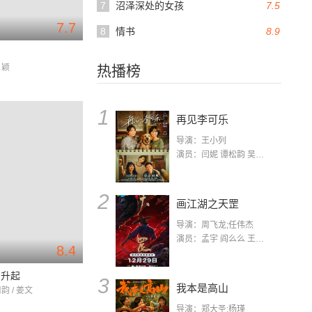
7
沼泽深处的女孩
7.5
7.7
8
情书
8.9
月颖
热播榜
1
再见李可乐
导演：王小列
演员：闫妮 谭松韵 吴京 蒋龙 赵小棠 冯雷 李虎城 平安 小七 小可乐
2
画江湖之天罡
导演：周飞龙;任伟杰
演员：孟宇 阎么么 王凯 郭政建 阎萌萌 杨默 高枫 齐斯伽 刘芊含 马程
8.4
常升起
3
我本是高山
韵 / 姜文
导演：郑大圣;杨瑾