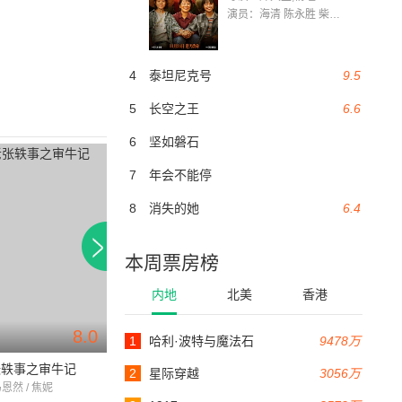
演员：海清 陈永胜 柴烨 王玥婷 万国鹏 美朵达瓦 赵瑞婷 罗解艳 郭莉娜 潘家艳
4
泰坦尼克号
9.5
5
长空之王
6.6
6
坚如磐石
7
年会不能停
8
消失的她
6.4
本周票房榜
内地
北美
香港
8.0
1
哈利·波特与魔法石
9478万
92分钟
张轶事之审牛记
夺金
美丽家园
2
星际穿越
3056万
马恩然 / 焦妮
王景春 / 多哇才吉 / 洛桑尖措