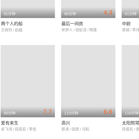
4.3
91分钟
90分钟
91分钟
两个人的船
最后一间房
中尉
王政钧 / 赵越
宋伊人 / 倪虹洁 / 陶慧
常铖 / 李
7.7
6.6
96分钟
110分钟
116分钟
爱有来生
高兴
太阳照
俞飞鸿 / 段奕宏 / 李佳
郭涛 / 田原 / 冯粒
房祖名 / 周