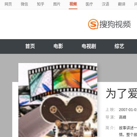
网页
微信
知乎
图片
视频
医疗
汉语
翻译
首页
电影
电视剧
综艺
为了
上 映：
2007-01-0
导 演：
高峰
简 介：
故事讲述
情。整个