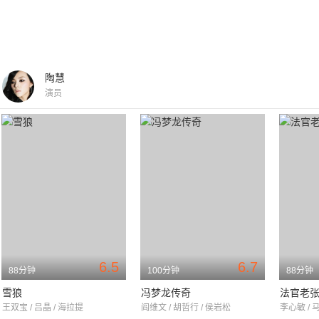
陶慧
演员
6.5
6.7
88分钟
100分钟
88分钟
雪狼
冯梦龙传奇
法官老
王双宝 / 吕晶 / 海拉提
阎维文 / 胡哲行 / 侯岩松
李心敏 / 