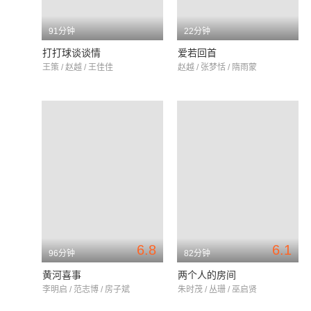
91分钟
22分钟
打打球谈谈情
爱若回首
王策 / 赵越 / 王佳佳
赵越 / 张梦恬 / 隋雨蒙
6.8
6.1
96分钟
82分钟
黄河喜事
两个人的房间
李明启 / 范志博 / 房子斌
朱时茂 / 丛珊 / 巫启贤