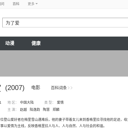
问问
百科
更多
动漫
健康
爱
(2007)
电影
百科词条
1
地 区：
中国大陆
类 型：
爱情
主 演：
赵越
陆逸韵
陶慧
郑麟
一位登山爱好者在梅里雪山遇难后，他的妻子带着女儿来到香格里拉寻找他的足迹，母
故事以爱情为主线，反映香格里拉人与人、人与自然、人与社会的和谐。