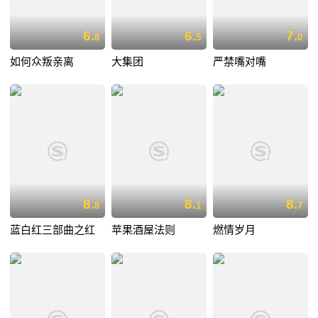
6.
6.
7.
8
5
0
如何众叛亲离
大集团
严禁嘴对嘴
8.
8.
8.
8
1
7
蓝白红三部曲之红
苹果酒屋法则
燃情岁月