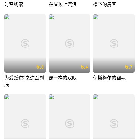
时空线索
在屋顶上流浪
楼下的房客
5.
6.
6.
8
4
7
为爱叛逆2之逆战到
谜一样的双眼
伊斯梅尔的幽魂
底