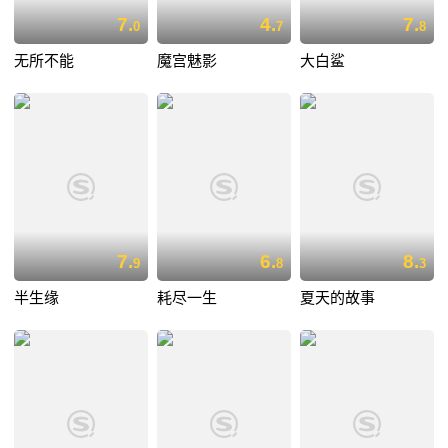
7.
4.
7.
0
7
8
无所不能
魔宫魅影
大白鲨
7.
6.
8.
9
8
3
半生缘
耗尽一生
夏天的故事