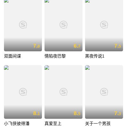
7.
6.
7.
0
7
5
双面间谍
情陷夜巴黎
黑夜传说1
8.
8.
7.
1
5
3
小飞侠彼得潘
真爱至上
关于一个男孩