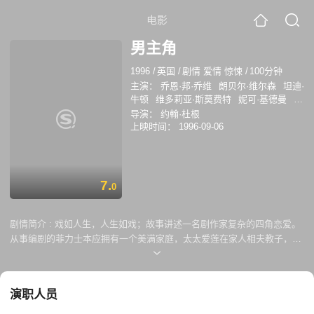
电影
男主角
1996
/
英国
/
剧情 爱情 惊悚
/
100分钟
主演：
乔恩·邦·乔维
朗贝尔·维尔森
坦迪·
牛顿
维多莉亚·斯莫费特
妮可·基德曼
哈
丽特·瓦尔特
Sheridan Morley
Camilla
导演：
约翰·杜根
Ohlsson
内芙·麦克因托什
Claire Cox
上映时间：
1996-09-06
7.
0
剧情简介 :
戏如人生，人生如戏；故事讲述一名剧作家复杂的四角恋爱。
从事编剧的菲力士本应拥有一个美满家庭，太太爱莲在家人相夫教子，三
个孩子也听教听话。可是男人永远是花心人，他跟年轻貌美的女演员夏莉
娜打得火热，更甘愿放弃家庭，与他一起生活。可是当菲力士与发妻提出
离婚时，她完全崩溃，无法接受，菲力士唯有想出妙计令爱莲娜甘愿放弃
演职人员
这段婚姻。罗宾是菲力士所作的舞台剧男主用角，很多时跟女主角菲力情
妇夏莉娜有很多亲热戏份；渐渐地，罗宾抵挡不著夏莉娜的迷人魔力，开