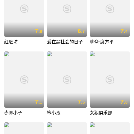
7.
6.
7.
8
7
4
红磨坊
爱在黑社会的日子
聊斋·席方平
7.
7.
7.
1
5
0
赤脚小子
笨小孩
女狼俱乐部