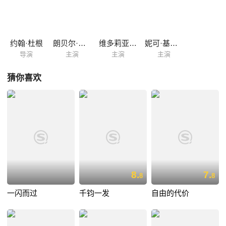
始追求她。但另一边厢，罗宾答应菲力士情挑爱莲娜，令她主动放弃这段
没结果的婚姻。一套戏的结局往往出人意表，这部真是假时，假亦真的电
影也不例外．．．
约翰·杜根
朗贝尔·维尔森
维多莉亚·斯莫费特
妮可·基德曼
导演
主演
主演
主演
猜你喜欢
8.
7.
8
8
一闪而过
千钧一发
自由的代价