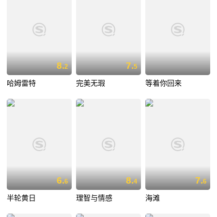
8.
7.
2
5
哈姆雷特
完美无瑕
等着你回来
6.
8.
7.
6
4
6
半轮黄日
理智与情感
海滩