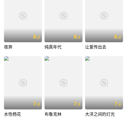
8.
8.
8.
2
1
2
夜奔
纯真年代
让爱传出去
7.
7.
7.
0
9
0
水性杨花
布鲁克林
大洋之间的灯光