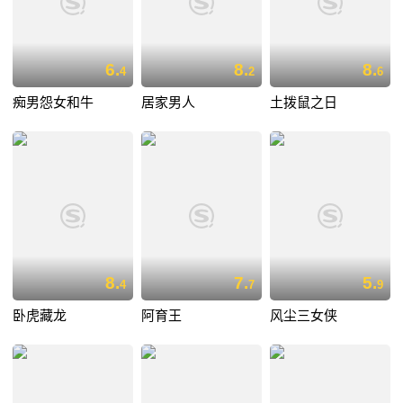
6.
8.
8.
4
2
6
痴男怨女和牛
居家男人
土拨鼠之日
8.
7.
5.
4
7
9
卧虎藏龙
阿育王
风尘三女侠