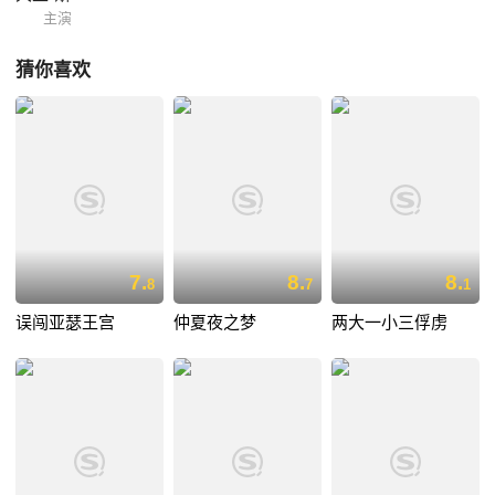
主演
猜你喜欢
7.
8.
8.
8
7
1
误闯亚瑟王宫
仲夏夜之梦
两大一小三俘虏