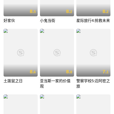
8.
8.
8.
5
2
2
好家伙
小鬼当街
星际旅行4:抢救未来
8.
8.
7.
6
8
1
土拨鼠之日
亚当斯一家的价值
警察学校5:迈阿密之
观
旅