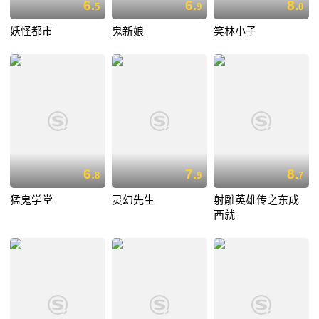
6.
6.
8.
5
9
0
妖怪都市
鬼新娘
笑林小子
6.
7.
8.
8
9
7
猛鬼学堂
灵幻先生
射雕英雄传之东成
西就