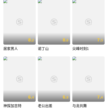
8.
8.
7.
2
0
5
居家男人
诺丁山
尖峰时刻1
6.
6.
7.
4
9
4
神探加吉特
老公出差
与龙共舞