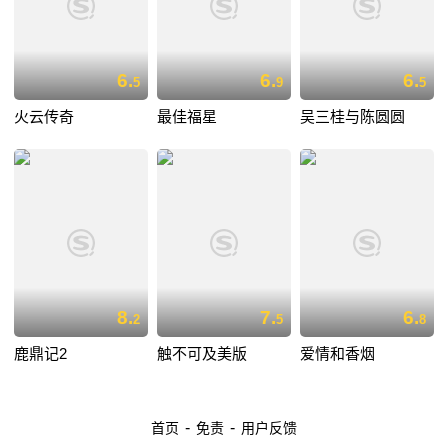
6.
6.
6.
5
9
5
火云传奇
最佳福星
吴三桂与陈圆圆
8.
7.
6.
2
5
8
鹿鼎记2
触不可及美版
爱情和香烟
-
-
首页
免责
用户反馈