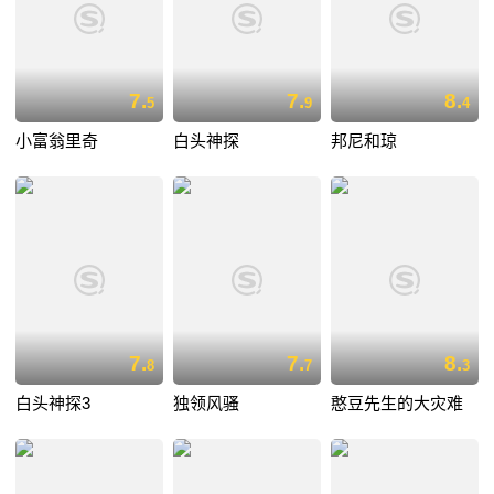
7.
7.
8.
5
9
4
小富翁里奇
白头神探
邦尼和琼
7.
7.
8.
8
7
3
白头神探3
独领风骚
憨豆先生的大灾难