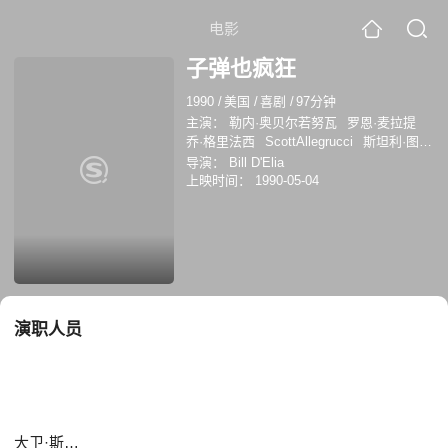
电影
子弹也疯狂
1990
/
美国
/
喜剧
/
97分钟
主演：
勒内·奥贝尔若努瓦
罗恩·麦拉提
乔·格里法西
ScottAllegrucci
斯坦利·图
齐
大卫·斯特雷泽恩
Scott Allegrucci
导演：
Bill D'Elia
Josh Lozoff
Michael Stanton Kennedy
上映时间：
1990-05-04
Libby George
汤姆·戴维斯
演职人员
大卫·斯特雷泽恩