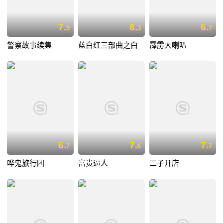
7.
8.
6.
9
3
7
警察故事续集
蓝白红三部曲之白
霹雳大喇叭
6.
7.
7.
7
6
7
哗鬼旅行团
富贵逼人
二子开店