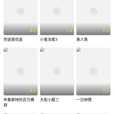
8.
7.
7.
5
8
4
你逃我也逃
小鬼当家3
美人鱼
6.
7.
7
3
布鲁斯特的百万横
大街小瘪三
一日钟情
财