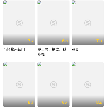
7.
6.
7.
2
9
3
当怪物来敲门
威士忌、探戈、狐
贤妻
步舞
6.
6.
8.
6
4
6