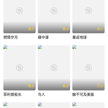
8.
8.
5.
7
3
7
燃情岁月
碟中谍
重返地球
8.
8.
7.
2
0
5
菲利普船长
鸟人
触不可及美版