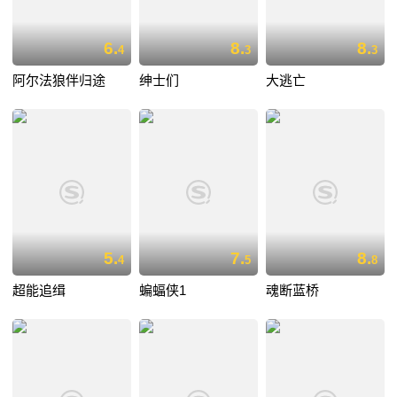
6.
8.
8.
4
3
3
阿尔法狼伴归途
绅士们
大逃亡
5.
7.
8.
4
5
8
超能追缉
蝙蝠侠1
魂断蓝桥