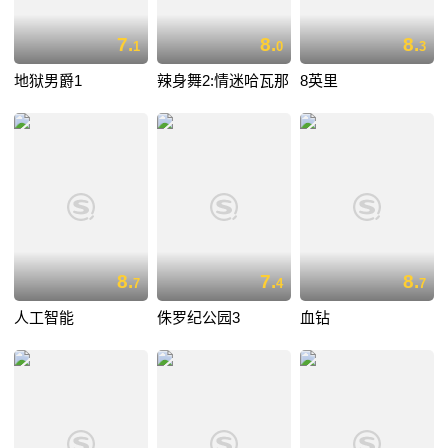
7.
8.
8.
1
0
3
地狱男爵1
辣身舞2:情迷哈瓦那
8英里
8.
7.
8.
7
4
7
人工智能
侏罗纪公园3
血钻