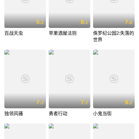
5.
8.
7.
1
1
6
百战天虫
苹果酒屋法则
侏罗纪公园2:失落的
世界
7.
7.
8.
7
7
2
独领风骚
勇者行动
小鬼当街