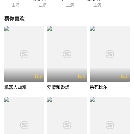
主演
主演
主演
主演
猜你喜欢
5.
6.
8.
2
8
4
机器人劫难
爱情和香烟
杀死比尔