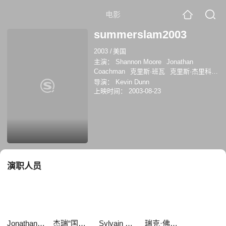
电影
summerslam2003
2003
/
美国
主演：
Shannon Moore
Jonathan
Coachman
克里斯·班瓦
克里斯·杰里科
杰瑞“国王”劳勒
Linda McMahon
肖恩·麦
导演：
Kevin Dunn
克曼
Mike Chioda
Sylvain Grenier
瑞克·
上映时间：
2003-08-23
佛莱尔
演职人员
Jonathan Coachman
杰瑞“国王”劳勒
Sylvain Grenier
瑞克·佛莱尔