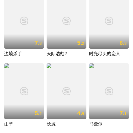
7.
5.
6.
8
2
8
边境杀手
天际浩劫2
时光尽头的恋人
5.
4.
7.
2
9
1
山羊
长城
马歇尔