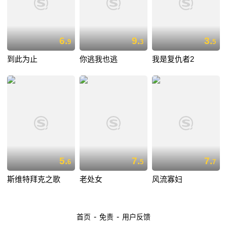
6.
9.
3.
9
3
5
到此为止
你逃我也逃
我是复仇者2
5.
7.
7.
6
5
7
斯维特拜克之歌
老处女
风流寡妇
-
-
首页
免责
用户反馈