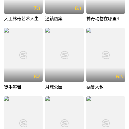
7.
6.
1
1
大卫林奇艺术人生
迷镇凶案
神奇动物在哪里4
8.
6.
8
3
徒手攀岩
月球公园
德鲁大叔