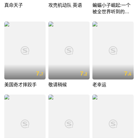
真命天子
攻壳机动队 英语
蝙蝠小子崛起:一个
被全世界听到的愿
望
7.
7.
7.
7
2
6
美国奇才摔跤手
敬请稍候
老幸运