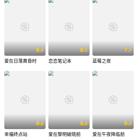
8.
8.
7.
9
5
7
爱在日落黄昏时
恋恋笔记本
蓝莓之夜
8.
8.
8.
8
8
9
幸福终点站
爱在黎明破晓前
爱在午夜降临前