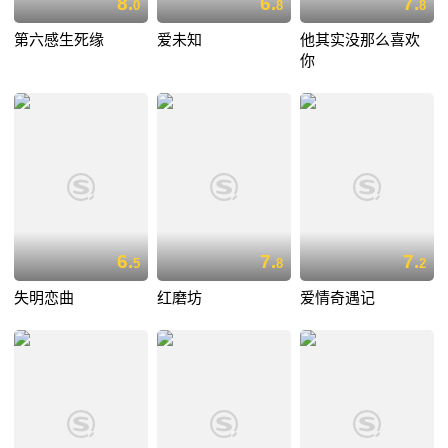
8.
6.
7.
0
8
8
第六感生死缘
爱未知
他其实没那么喜欢
你
6.
7.
7.
5
8
2
失明恋曲
红磨坊
爱情奇遇记