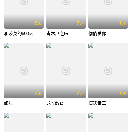
8.
7.
7.
0
7
7
和莎莫的500天
青木瓜之味
偷偷爱你
7.
7.
7.
8
7
4
闰年
成长教育
情话童真