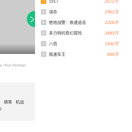
3
1917
2572万
4
误杀
2361万
5
绝地战警：疾速追击
2229万
6
多力特的奇幻冒险
1693万
7
八佰
1432万
7.1
122分钟
8
极速车王
654万
脉
地狱男爵1
神奇旅程
e / Ron Perlman
朗·普尔曼 / 约翰·赫特 / 塞尔玛·布莱尔
番
搞笑
机战
0