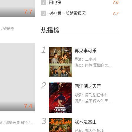
7
闪电侠
7.6
7.7
8
封神第一部朝歌风云
7.7
 / 钟楚曦
热播榜
1
再见李可乐
导演：王小列
演员：闫妮 谭松韵 吴京 蒋龙 赵小棠 冯雷 李虎城 平安 小七 小可乐
2
画江湖之天罡
导演：周飞龙;任伟杰
演员：孟宇 阎么么 王凯 郭政建 阎萌萌 杨默 高枫 齐斯伽 刘芊含 马程
7.4
3
我本是高山
梅纳·玛索德 / 娜奥米·斯科特 / 威尔·史密斯
导演：郑大圣;杨瑾