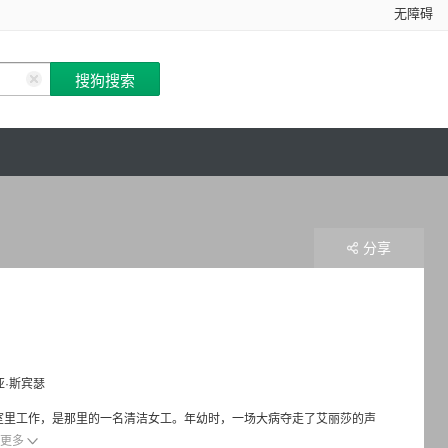
无障碍
分享
亚·斯宾瑟
政府实验室里工作，是那里的一名清洁女工。年幼时，一场大病夺走了艾丽莎的声
更多