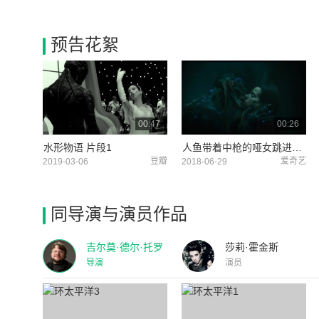
预告花絮
00:47
00:26
水形物语 片段1
人鱼带着中枪的哑女跳进海里深情的拥吻
豆瓣
爱奇艺
2019-03-06
2018-06-29
同导演与演员作品
吉尔莫·德尔·托罗
莎莉·霍金斯
导演
演员