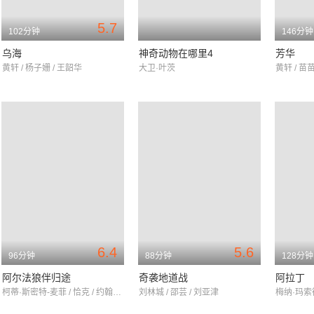
5.7
102分钟
146分钟
乌海
神奇动物在哪里4
芳华
黄轩 / 杨子姗 / 王韶华
大卫·叶茨
黄轩 / 苗苗
6.4
5.6
96分钟
88分钟
128分钟
阿尔法狼伴归途
奇袭地道战
阿拉丁
柯蒂·斯密特-麦菲 / 恰克 / 约翰内斯·豪克尔·约翰内森
刘林城 / 邵芸 / 刘亚津