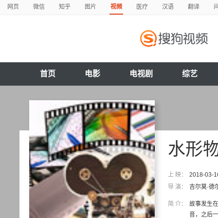
网页
微信
知乎
图片
视频
医疗
汉语
翻译
首页
电影
电视剧
综艺
水形
上 映：
2018-03-1
导 演：
吉尔莫·德
简 介：
故事发生在
音，之后一