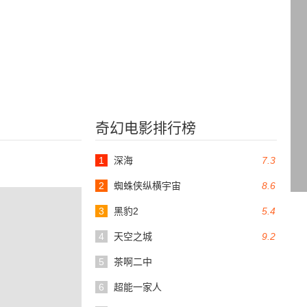
奇幻电影排行榜
1
深海
7.3
2
蜘蛛侠纵横宇宙
8.6
3
黑豹2
5.4
4
天空之城
9.2
5
茶啊二中
6
超能一家人