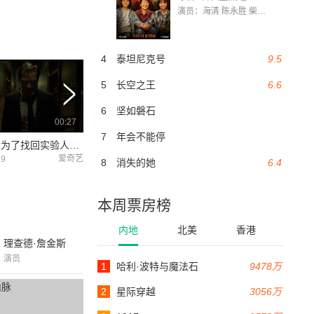
演员：海清 陈永胜 柴烨 王玥婷 万国鹏 美朵达瓦 赵瑞婷 罗解艳 郭莉娜 潘家艳
4
泰坦尼克号
9.5
5
长空之王
6.6
6
坚如磐石
00:27
00:28
7
年会不能停
政府特工为了找回实验人鱼在雨天闯入民宅
实验人鱼被哑女救出之后第一次看见电视
爱奇艺
爱奇艺
29
2018-06-29
2018-06-29
8
消失的她
6.4
本周票房榜
内地
北美
香港
理查德·詹金斯
演员
1
哈利·波特与魔法石
9478万
2
星际穿越
3056万