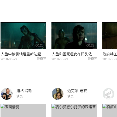
00:25
00:28
人鱼中枪倒地后重新站起来伤口快速愈合了
人鱼和画家哑女在码头依依惜别
爱奇艺
爱奇艺
2018-06-29
2018-06-29
2018-06-
道格·琼斯
迈克尔·珊农
演员
演员