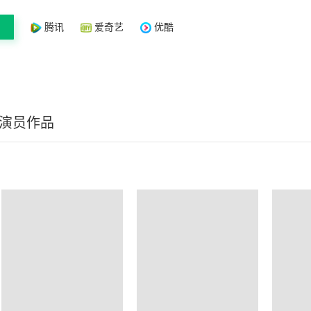
腾讯
爱奇艺
优酷
/演员作品