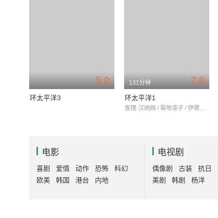
5.0
7.8
131分钟
环太平洋3
环太平洋1
查理·汉纳姆 / 菊地凛子 / 伊德瑞斯·艾尔巴
电影
电视剧
喜剧
爱情
动作
恐怖
科幻
偶像剧
古装
抗日
欧美
韩国
港台
内地
美剧
韩剧
杨洋