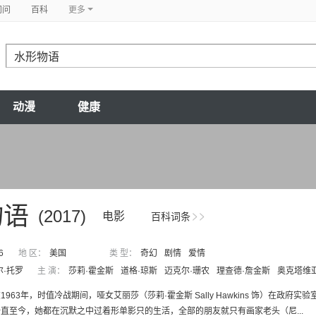
问问
百科
更多
动漫
健康
物语
(2017)
电影
百科词条
6
地 区：
美国
类 型：
奇幻
剧情
爱情
尔·托罗
主 演：
莎莉·霍金斯
道格·琼斯
迈克尔·珊农
理查德·詹金斯
奥克塔维
1963年，时值冷战期间，哑女艾丽莎（莎莉·霍金斯 Sally Hawkins 饰）在
直至今，她都在沉默之中过着形单影只的生活，全部的朋友就只有画家老头（尼...