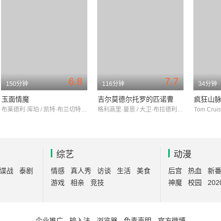
6.8
7.7
150分钟
116分钟
34分钟
玉面情魔
吉尔莫德尔托罗的匹诺曹
疯狂山
布莱德利·库珀 / 凯特·布兰切特 / 鲁妮·玛拉
格利高里·曼恩 / 大卫·布拉德利 / 伊万·麦克格雷格
Tom Cruis
综艺
动漫
谍战
泰剧
情感
真人秀
访谈
生活
美食
后宫
热血
新
游戏
相亲
竞技
神魔
校园
202
企业推广
-
输入法
-
浏览器
-
免责声明
-
官方微博