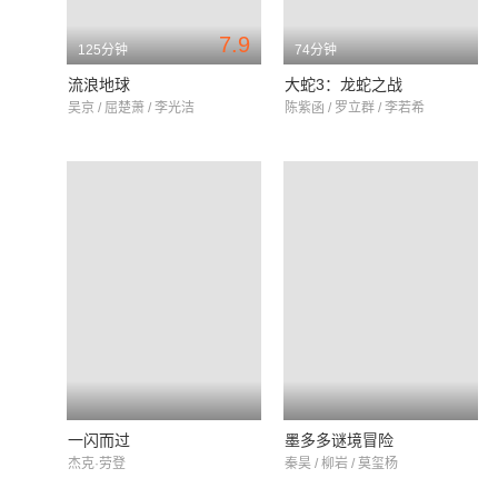
7.9
125分钟
74分钟
流浪地球
大蛇3：龙蛇之战
吴京 / 屈楚萧 / 李光洁
陈紫函 / 罗立群 / 李若希
一闪而过
墨多多谜境冒险
杰克·劳登
秦昊 / 柳岩 / 莫玺杨