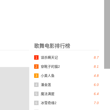
歌舞电影排行榜
1
误杀瞒天记
8.7
2
穿靴子的猫2
8.1
3
小美人鱼
4.8
4
潘金莲
6.0
5
魔法满屋
6.4
6
冰雪奇缘2
7.0