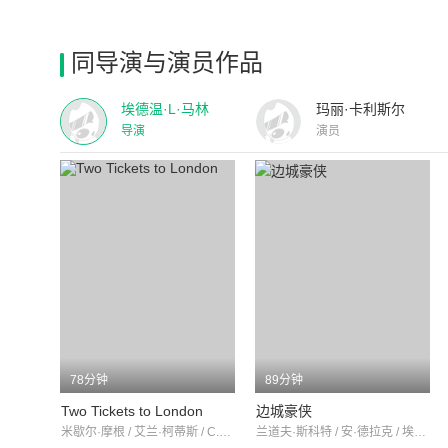
同导演与演员作品
埃德温·L·马林
玛丽·卡利斯尔
导演
演员
78分钟
89分钟
Two Tickets to London
边城豪侠
米歇尔·摩根 / 艾兰·柯蒂斯 / C.奥布雷·史密斯
兰道夫·斯科特 / 安·德拉克 / 埃德加·巴詹南