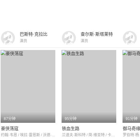
巴斯特·克拉比
查尔斯·斯塔莱特
演员
演员
87分钟
95分钟
91分钟
豪侠荡寇
铁血生路
御马奇
约翰·韦恩 / 埃拉·雷恩斯 / 沃德·邦德
兰道夫·斯科特 / 简·维亚特 / 卡罗尔·耐什