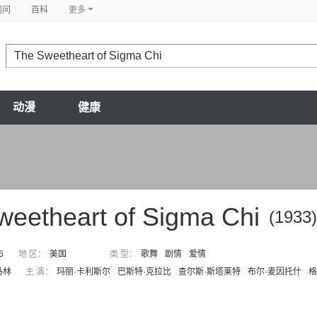
问问
百科
更多
动漫
健康
weetheart of Sigma Chi
(1933)
6
地 区：
美国
类 型：
歌舞
剧情
爱情
马林
主 演：
玛丽·卡利斯尔
巴斯特·克拉比
查尔斯·斯塔莱特
布尔·麦因托什
格