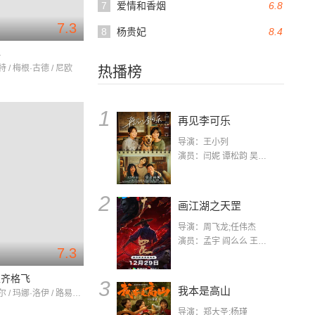
7
爱情和香烟
6.8
7.3
8
杨贵妃
8.4
年
 / 梅根·古德 / 尼欧
热播榜
1
再见李可乐
导演：王小列
演员：闫妮 谭松韵 吴京 蒋龙 赵小棠 冯雷 李虎城 平安 小七 小可乐
2
画江湖之天罡
导演：周飞龙;任伟杰
演员：孟宇 阎么么 王凯 郭政建 阎萌萌 杨默 高枫 齐斯伽 刘芊含 马程
7.3
王齐格飞
3
我本是高山
威廉·鲍威尔 / 玛娜·洛伊 / 路易丝·赖纳
导演：郑大圣;杨瑾