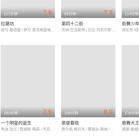
7.8
7.3
127分钟
89分钟
114分钟
红磨坊
第四十二街
街舞少
妮可·基德曼 / 伊万·麦克格雷格 / 约翰·雷吉扎莫
沃纳·巴克斯特 / 贝比·丹尼尔斯 / 金杰·罗杰斯
哥伦布·绍特
7.6
8.0
182分钟
104分钟
176分钟
一个明星的诞生
翠堤春晓
歌舞大
朱迪·加兰 / 詹姆斯·梅森 / 杰克·卡森
费尔南·格拉韦 / 路易丝·赖纳 / 米莉莎·科耶斯