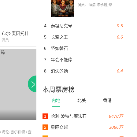
演员：海清 陈永胜 柴烨 王玥婷 万国鹏 美朵达瓦 赵瑞婷 罗解艳 郭莉娜 潘家艳
4
泰坦尼克号
9.5
布尔·麦因托什
5
长空之王
6.6
演员
6
坚如磐石
7
年会不能停
8
消失的她
6.4
本周票房榜
内地
北美
香港
1
哈利·波特与魔法石
9478万
90分钟
95分钟
缘
深入虎穴
巴黎的召唤
2
星际穿越
3056万
罗伯特·杨 / 海伦·吉尔伯特 / 查尔斯·科本
乔治·拉夫特 / 琼·哈沃克 / HelenaCarter