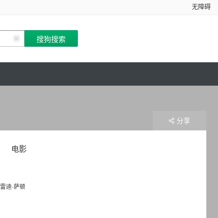
无障碍
分享
电影
雷迪·萨顿