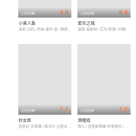
4.8
8.4
135分钟
128分钟
小美人鱼
爱乐之城
海莉·贝利 / 乔纳·豪尔-金 / 梅丽莎·麦卡西
瑞恩·高斯林 / 艾玛·斯通 / 约翰·传奇
7.7
7.8
155分钟
119分钟
妙女郎
滑稽戏
芭芭拉·史翠珊 / 奥马尔·沙里夫 / 凯·梅德福
雪儿 / 克里斯蒂娜·阿奎莱拉 / 埃里克·迪恩