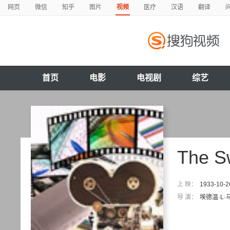
网页
微信
知乎
图片
视频
医疗
汉语
翻译
首页
电影
电视剧
综艺
The S
上 映：
1933-10-2
导 演：
埃德温·L·