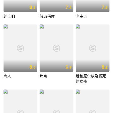
8.
7.
7.
3
2
6
绅士们
敬请稍候
老幸运
8.
6.
8.
0
9
2
鸟人
焦点
我和厄尔以及将死
的女孩