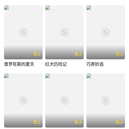
8.
8.
8.
3
3
3
普罗旺斯的夏天
红犬历险记
巧奔妙逃
8.
8.
8.
1
5
8