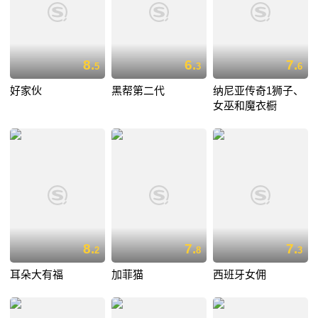
8.
6.
7.
5
3
6
好家伙
黑帮第二代
纳尼亚传奇1狮子、
女巫和魔衣橱
8.
7.
7.
2
8
3
耳朵大有福
加菲猫
西班牙女佣