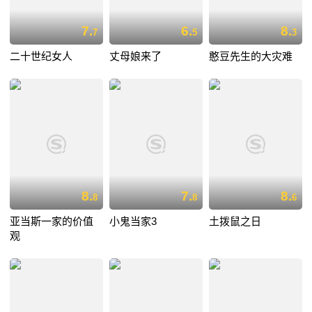
7.
6.
8.
7
5
3
二十世纪女人
丈母娘来了
憨豆先生的大灾难
8.
7.
8.
8
8
6
亚当斯一家的价值
小鬼当家3
土拨鼠之日
观