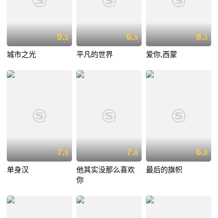
9.
6.
8.
3
9
3
城市之光
平凡的世界
爱你,西蒙
7.
7.
6.
5
8
8
单身汉
他其实没那么喜欢
最后的旗帜
你