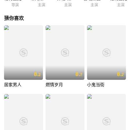
导演
主演
主演
主演
主演
猜你喜欢
8.
8.
8.
2
7
2
居家男人
燃情岁月
小鬼当街