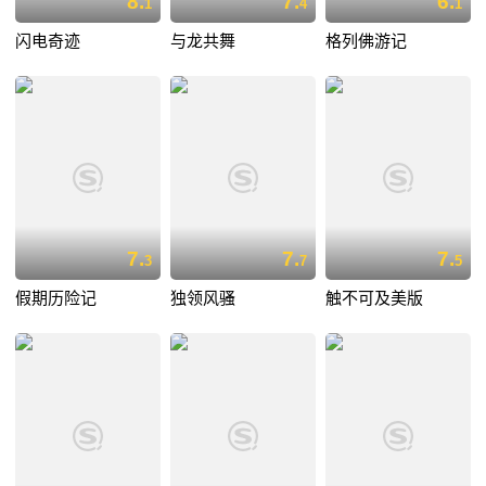
8.
7.
6.
1
4
1
闪电奇迹
与龙共舞
格列佛游记
7.
7.
7.
3
7
5
假期历险记
独领风骚
触不可及美版