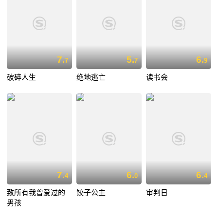
7.
5.
6.
7
7
9
破碎人生
绝地逃亡
读书会
7.
6.
6.
4
0
4
致所有我曾爱过的
饺子公主
审判日
男孩