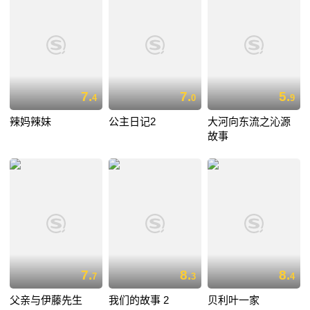
7.
7.
5.
4
0
9
辣妈辣妹
公主日记2
大河向东流之沁源
故事
7.
8.
8.
7
3
4
父亲与伊藤先生
我们的故事 2
贝利叶一家