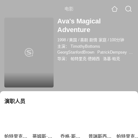
电影
Ava's Magical
Adventure
1998
/
美国
/
喜剧 剧情 家庭
/
100分钟
主演：
TimothyBottoms
GeorgStanfordBrown
PatrickDempsey
PriscillaBarnes
KayeBallard
凯·巴拉德
导演：
帕特里克·德姆西
洛基·帕克
蒂姆斯·伯特姆斯
乔格·斯坦福·布朗
普瑞
斯西拉·巴恩斯
帕特里克·德姆西
大卫·L·
兰德尔
里米·瑞安
演职人员
帕特里克·德姆西
蒂姆斯·伯特姆斯
乔格·斯坦福·布朗
普瑞斯西拉·巴恩斯
帕特里克·