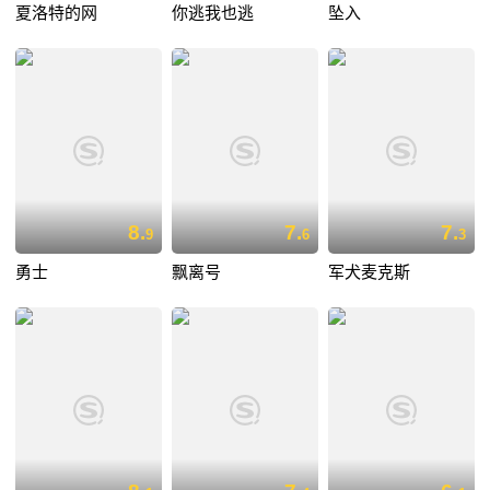
夏洛特的网
你逃我也逃
坠入
8.
7.
7.
9
6
3
勇士
飘离号
军犬麦克斯