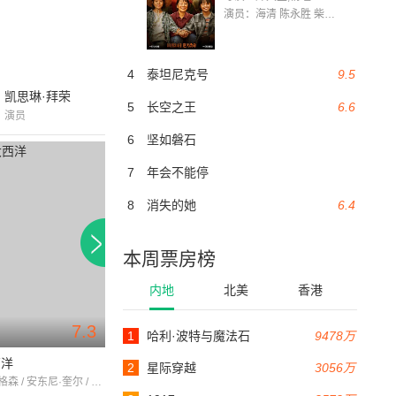
演员：海清 陈永胜 柴烨 王玥婷 万国鹏 美朵达瓦 赵瑞婷 罗解艳 郭莉娜 潘家艳
4
泰坦尼克号
9.5
凯思琳·拜荣
5
长空之王
6.6
演员
6
坚如磐石
7
年会不能停
8
消失的她
6.4
本周票房榜
内地
北美
香港
7.3
7.2
1
哈利·波特与魔法石
9478万
124分钟
55分钟
西洋
夜夜春宵
2
星际穿越
3056万
约翰·格雷格森 / 安东尼·奎尔 / 彼得·芬奇
埃里克·波特曼 / 希拉·西姆 / 丹尼斯·普莱斯