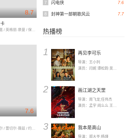
7
闪电侠
7.6
8.7
8
封神第一部朝歌风云
7.7
兰卡
亨弗莱·鲍嘉 / 英格丽·褒曼 / 保罗·亨雷德
热播榜
1
再见李可乐
导演：王小列
演员：闫妮 谭松韵 吴京 蒋龙 赵小棠 冯雷 李虎城 平安 小七 小可乐
2
画江湖之天罡
导演：周飞龙;任伟杰
演员：孟宇 阎么么 王凯 郭政建 阎萌萌 杨默 高枫 齐斯伽 刘芊含 马程
7.6
3
我本是高山
科林·法瑞尔 / 蕾切尔·薇兹 / 约翰·C·赖利
导演：郑大圣;杨瑾