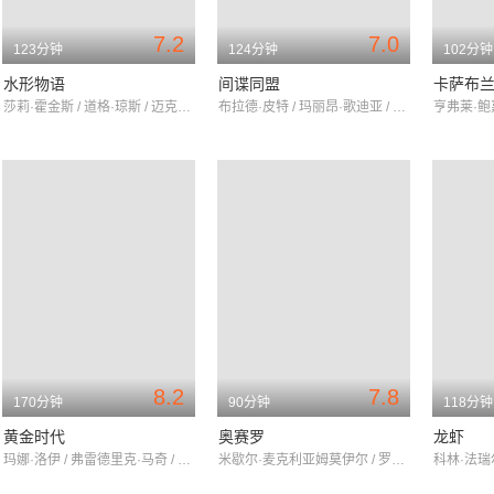
7.2
7.0
123分钟
124分钟
102分钟
水形物语
间谍同盟
卡萨布
莎莉·霍金斯 / 道格·琼斯 / 迈克尔·珊农
布拉德·皮特 / 玛丽昂·歌迪亚 / 马修·古迪
8.2
7.8
170分钟
90分钟
118分钟
黄金时代
奥赛罗
龙虾
玛娜·洛伊 / 弗雷德里克·马奇 / 达纳·安德鲁斯
米歇尔·麦克利亚姆莫伊尔 / 罗伯托·库特 / 奥逊·威尔斯