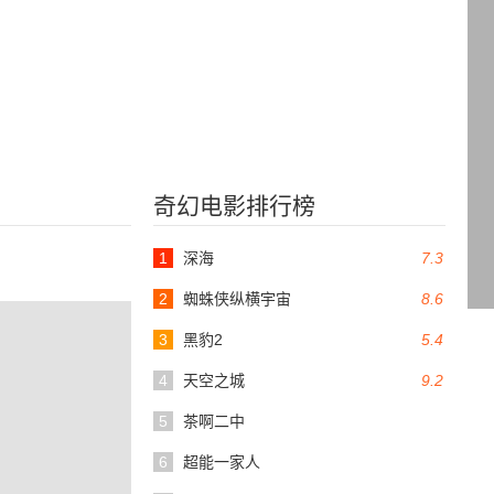
奇幻电影排行榜
1
深海
7.3
2
蜘蛛侠纵横宇宙
8.6
3
黑豹2
5.4
4
天空之城
9.2
5
茶啊二中
6
超能一家人