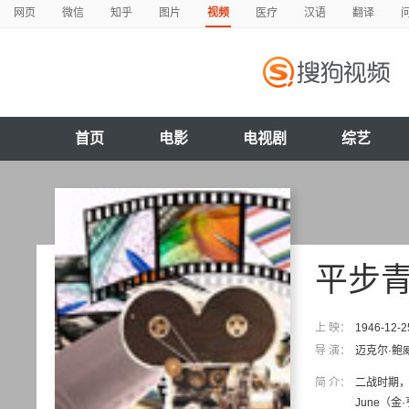
网页
微信
知乎
图片
视频
医疗
汉语
翻译
首页
电影
电视剧
综艺
平步
上 映：
1946-12-2
导 演：
迈克尔·鲍
简 介：
二战时期，
June（金