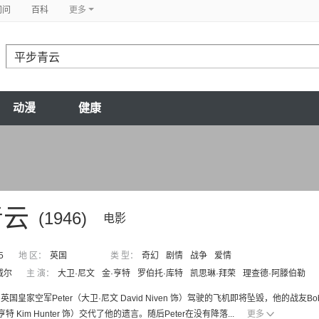
问问
百科
更多
动漫
健康
青云
(1946)
电影
5
地 区：
英国
类 型：
奇幻
剧情
战争
爱情
威尔
主 演：
大卫·尼文
金·亨特
罗伯托·库特
凯思琳·拜荣
理查德·阿滕伯勒
英国皇家空军Peter（大卫·尼文 David Niven 饰）驾驶的飞机即将坠毁，他的
·亨特 Kim Hunter 饰）交代了他的遗言。随后Peter在没有降落...
更多