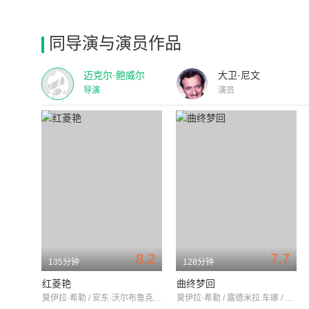
同导演与演员作品
迈克尔·鲍威尔
大卫·尼文
导演
演员
8.2
7.7
135分钟
128分钟
红菱艳
曲终梦回
莫伊拉·希勒 / 安东·沃尔布鲁克 / 马留斯·戈尔林
莫伊拉·希勒 / 露德米拉.车娜 / 安·阿亚尔斯