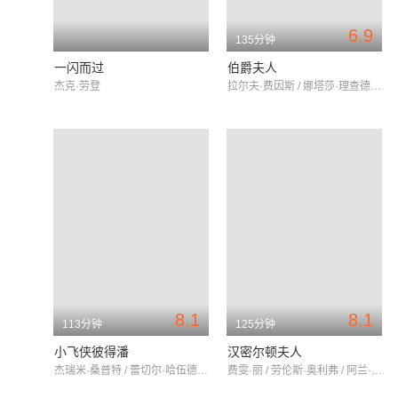
6.9
135分钟
一闪而过
伯爵夫人
杰克·劳登
拉尔夫·费因斯 / 娜塔莎·理查德森 / 真田广之
8.1
8.1
113分钟
125分钟
小飞侠彼得潘
汉密尔顿夫人
杰瑞米·桑普特 / 蕾切尔·哈伍德 / 詹森·艾萨克
费雯·丽 / 劳伦斯·奥利弗 / 阿兰·莫布雷