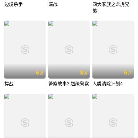
边境杀手
暗战
四大家族之龙虎兄
弟
6.
8.
5.
5
0
7
捍战
警察故事3:超级警察
人类清除计划4