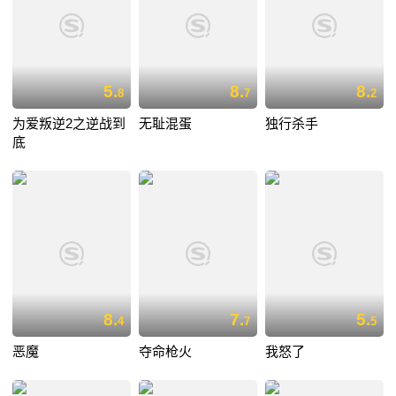
5.
8.
8.
8
7
2
为爱叛逆2之逆战到
无耻混蛋
独行杀手
底
8.
7.
5.
4
7
5
恶魔
夺命枪火
我怒了