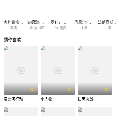
斯将莱奥告发，莱奥被判处8年监禁，妻子也因此丧命。失衡的道德线，
罪恶背后的真相，刑满出狱的莱奥决定向丹尼斯展开不顾一切的复仇。 根
据真实事件改编的《警界争雄》荣获2005年第30届凯撒奖最佳影片在内的
多项提名，成为2005年法国全年十大卖座电影之一，被称为法国版《无间
奥利维埃·马夏尔
安德烈·杜索里埃
罗什迪·泽姆
丹尼尔·杜瓦尔
法朗西斯·
道》。...
导演
饰 曼川尼
饰 施良
主演
主演
猜你喜欢
8.
7.
6.
0
8
0
湄公河行动
小人物
扫黑决战