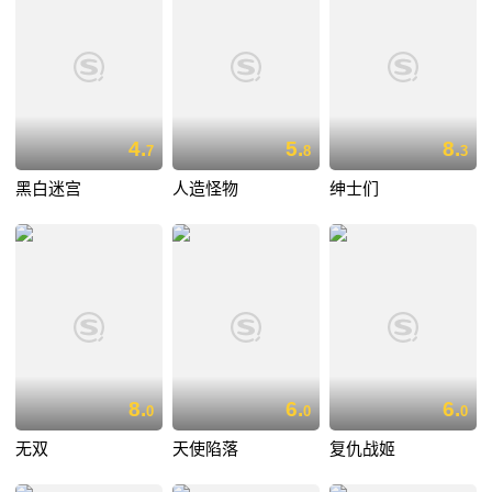
4.
5.
8.
7
8
3
黑白迷宫
人造怪物
绅士们
8.
6.
6.
0
0
0
无双
天使陷落
复仇战姬