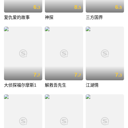
6.
8.
6.
3
5
5
复仇爱的故事
神探
三方国界
7.
7.
7.
7
7
3
大侦探福尔摩斯1
解救吾先生
江湖情