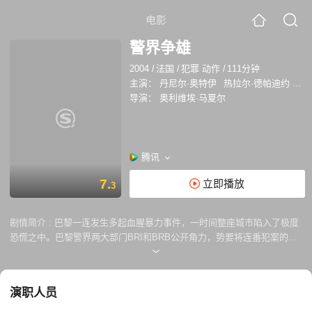
电影
警界争雄
2004
/
法国
/
犯罪 动作
/
111分钟
主演：
丹尼尔·奥特伊
热拉尔·德帕迪约
安
导演：
奥利维埃·马夏尔
腾讯
7.
立即播放
3
剧情简介 :
巴黎一连发生多起血腥暴力事件，一时间整座城市陷入了极度
恐慌之中。巴黎警界两大部门BRI和BRB公开角力，势要将连番犯案的悍
匪绳之于法。然而两支队伍的办事风格迥然各异，空缺的36总局局长位置
也成了他们残酷竞争的导火索。BRI的首席警官莱奥（丹尼尔·奥特尤尔
Daniel Auteuil 饰）不惜帮线人隐瞒杀人犯罪的事实来获取情报，而BRB
演职人员
的首席警官丹尼斯（杰拉尔·德帕迪约 Gérard Depardieu 饰）更为了能亲
手抓住劫匪以谋求权位而不择手段，伺机寻找机会整垮莱奥。终于，丹尼