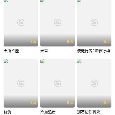
7.
6.
6.
0
5
2
无所不能
天堂
使徒行者2谍影行动
7.
6.
6.
0
6
9
复仇
冷血追击
别忘记你将死