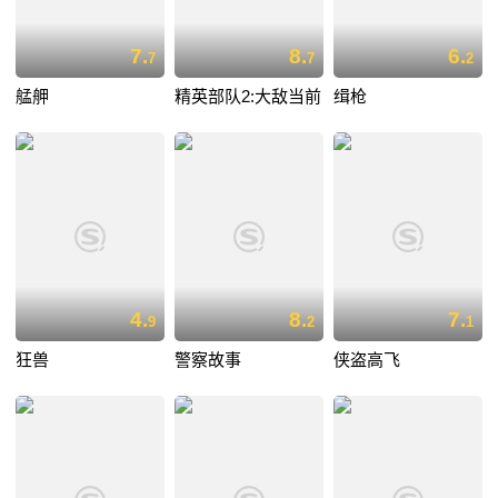
7.
8.
6.
7
7
2
艋舺
精英部队2:大敌当前
缉枪
4.
8.
7.
9
2
1
狂兽
警察故事
侠盗高飞