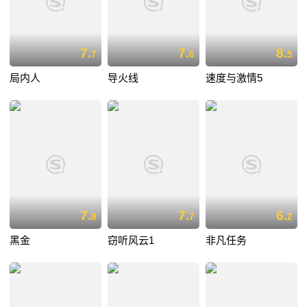
7.
7.
8.
7
6
5
局内人
导火线
速度与激情5
7.
7.
6.
8
7
2
黑金
窃听风云1
非凡任务