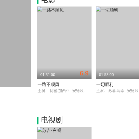
6.9
01:31:00
01:53:00
一路不顺风
一切顺利
主演：
何塞·加西亚
安德烈·杜索里埃
主演：
苏菲·玛索
安德烈·杜
电视剧