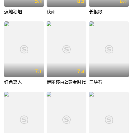
5.
8.
6.
8
3
0
遍地狼烟
秋雨
长恨歌
7.
7.
1
4
红色恋人
伊丽莎白2:黄金时代
三块石