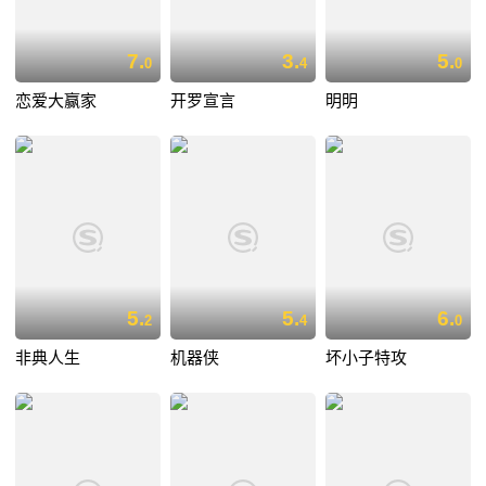
7.
3.
5.
0
4
0
恋爱大赢家
开罗宣言
明明
5.
5.
6.
2
4
0
非典人生
机器侠
坏小子特攻