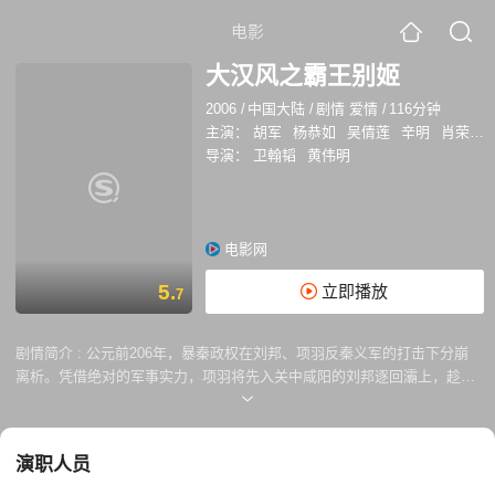
电影
大汉风之霸王别姬
2006
/
中国大陆
/
剧情 爱情
/
116分钟
主演：
胡军
杨恭如
吴倩莲
辛明
肖荣生
导演：
卫翰韬
黄伟明
电影网
5.
立即播放
7
剧情简介 :
公元前206年，暴秦政权在刘邦、项羽反秦义军的打击下分崩
离析。凭借绝对的军事实力，项羽将先入关中咸阳的刘邦逐回灞上，趁楚
怀王远驻彭城无暇自顾分封天下，向彭城班师而来。看着项羽、虞姬英雄
美人恩爱有佳的风光，无形中被挟持为人质的吕雉妒火中生，心存不轨。
对美人虞姬的觊觎是怀王念念不忘的奢望。尽管项羽挟大军以令诸侯，早
演职人员
已没有自己说话算数的余地，但怀王迎娶虞姬痴心不死。回到彭城，项羽
面见怀王的要求被怀王称病推辞。为清除羁绊自己统一天下的绊脚石，项