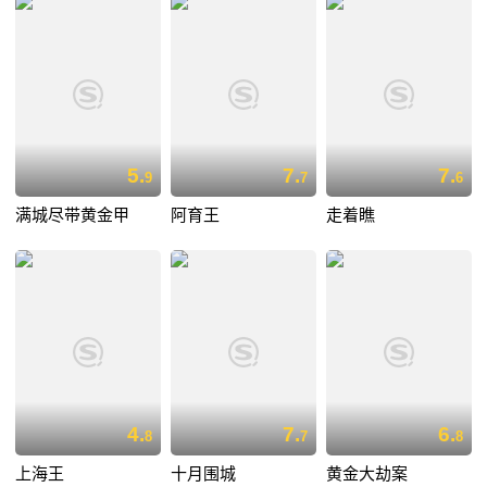
5.
7.
7.
9
7
6
满城尽带黄金甲
阿育王
走着瞧
4.
7.
6.
8
7
8
上海王
十月围城
黄金大劫案