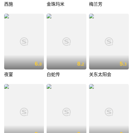
西施
金珠玛米
梅兰芳
6.
8.
5.
0
2
3
夜宴
白蛇传
关东太阳会