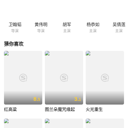
羽听取范增的建议，让虞姬进宫看望怀王，打探虚实，并借虞子期之口，
谎称虞姬不堪战事频繁、颠沛流离的生活，有心嫁给怀王。离开彭城皇
宫，前往郴县新都的路上，等怀王明白过来迎娶虞姬是假、逐出彭城是真
时，等待怀王的，是项羽给他下达的死期。怀王这块绊脚石被清除后，项
卫翰韬
黄伟明
胡军
杨恭如
吴倩莲
羽在彭城用最隆重的礼仪迎娶了心爱的女人虞姬。为挑拨虞姬和项羽的
导演
导演
主演
主演
主演
关...
猜你喜欢
8.
3.
5
1
红高粱
图兰朵魔咒缘起
火光重生