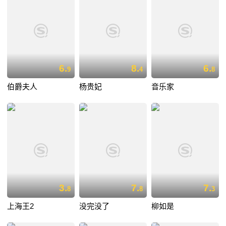
6.
8.
6.
9
4
8
伯爵夫人
杨贵妃
音乐家
3.
7.
7.
8
8
3
上海王2
没完没了
柳如是