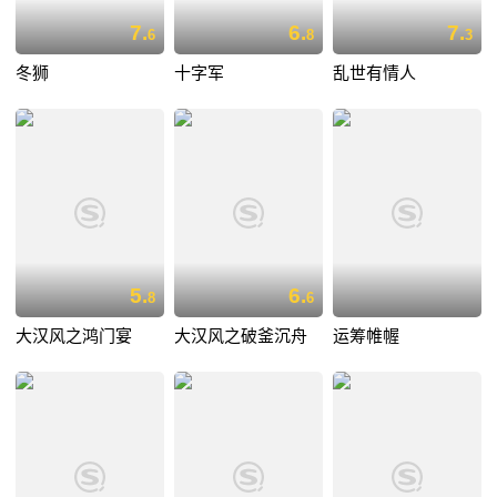
7.
6.
7.
6
8
3
冬狮
十字军
乱世有情人
5.
6.
8
6
大汉风之鸿门宴
大汉风之破釜沉舟
运筹帷幄