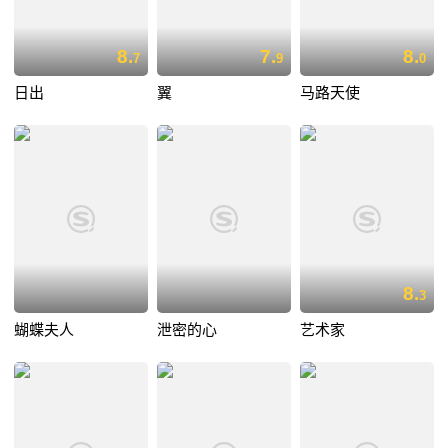
8.
7.
8.
7
9
0
日出
翼
马路天使
8.
3
蝴蝶夫人
泄密的心
艺术家