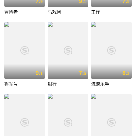
7.
9.
7.
9
1
5
冒险者
马戏团
工作
9.
7.
8.
1
5
3
将军号
银行
流浪乐手