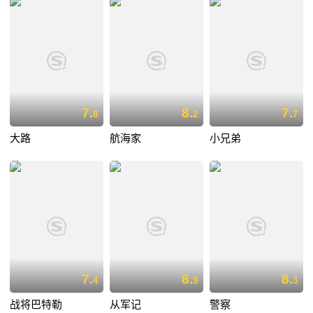
7.
8.
7.
8
2
7
大路
航海家
小兄弟
7.
8.
8.
4
9
3
战将巴特勒
从军记
警察