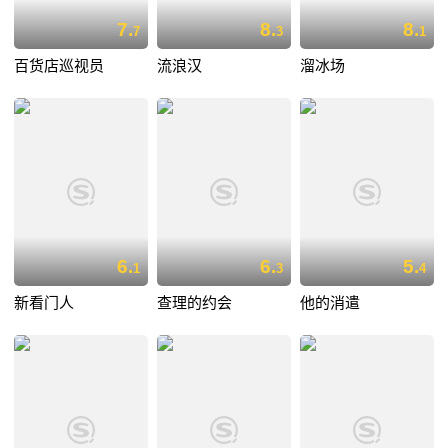
7.
8.
8.
7
3
1
百货店巡视员
流浪汉
溜冰场
6.
6.
5.
1
3
4
新看门人
查理的约会
他的消遣