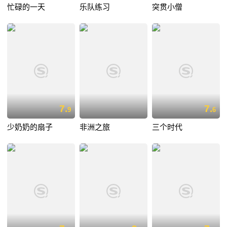
忙碌的一天
乐队练习
突贯小僧
7.
7.
9
6
少奶奶的扇子
非洲之旅
三个时代