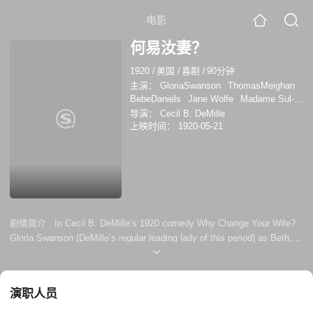
电影
何易汝妻？
1920
/
美国
/
喜剧
/
90分钟
主演：
GloriaSwanson
ThomasMeighan
BebeDaniels
Jane Wolfe
Madame Sul-
Te-Wan
Lucien Littlefield
Mayme Kelso
导演：
Cecil B. DeMille
西奧多·科斯洛夫
克拉伦斯·吉尔达特
茱
上映时间：
1920-05-21
莉亚·法耶
Edna Mae Cooper
威廉·博伊
德
Clarence Burton
剧情简介 :
In Cecil B. DeMille’s 1920 comedy Why Change Your Wife?
Gloria Swanson (DeMille’s regular leading lady of this period) as Beth, a
respectable and rather prim wife who discovers that husbands don’t
necessarily want their wives to be respectable and moral. It’s not that he
doesn’t love her; he just wants a little romance in his marriage, and
演职人员
when another woman comes along who off...