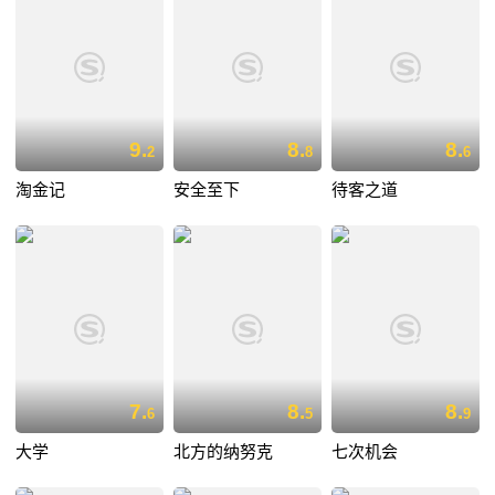
9.
8.
8.
2
8
6
淘金记
安全至下
待客之道
7.
8.
8.
6
5
9
大学
北方的纳努克
七次机会