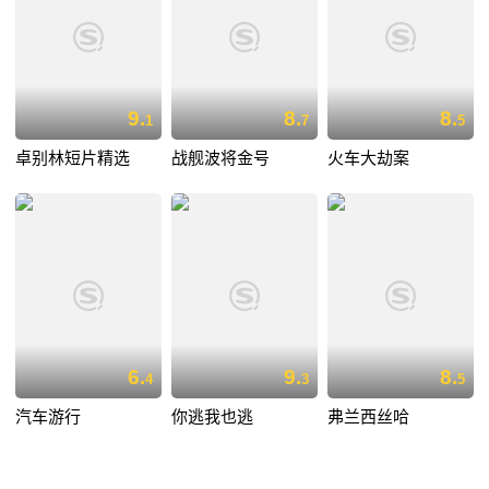
9.
8.
8.
1
7
5
卓别林短片精选
战舰波将金号
火车大劫案
6.
9.
8.
4
3
5
汽车游行
你逃我也逃
弗兰西丝哈