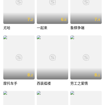
7.
6.
7.
2
6
4
尤哈
一起来
象棋争端
8.
8.
2
1
摩托车手
西装褴褛
劳工之爱情