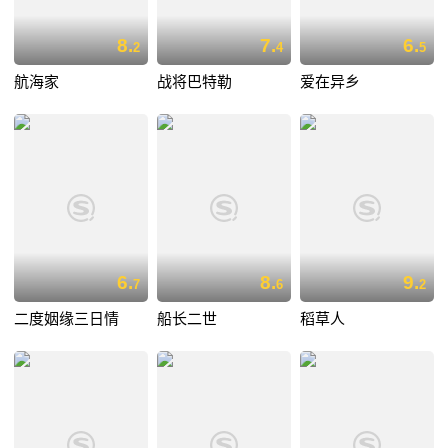
8.
7.
6.
2
4
5
航海家
战将巴特勒
爱在异乡
6.
8.
9.
7
6
2
二度姻缘三日情
船长二世
稻草人