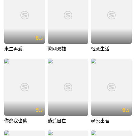
6.
5
来生再爱
警网双雄
惬意生活
9.
6.
3
9
你逃我也逃
逍遥自在
老公出差