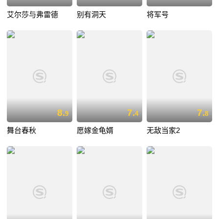
艾尔莎与弗雷德
别有洞天
将军号
8.
7.
7.
9
4
8
舞台春秋
愿嫁金龟婿
无敌当家2