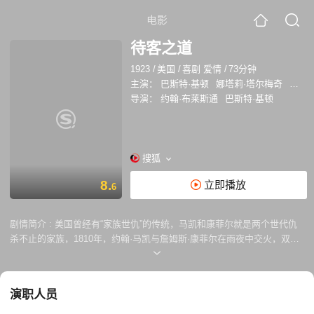
电影
待客之道
1923
/
美国
/
喜剧 爱情
/
73分钟
主演：
巴斯特·基顿
娜塔莉·塔尔梅奇
乔·罗
导演：
约翰·布莱斯通
巴斯特·基顿
搜狐
8.
立即播放
6
剧情简介 :
美国曾经有“家族世仇”的传统，马凯和康菲尔就是两个世代仇
杀不止的家族，1810年，约翰·马凯与詹姆斯·康菲尔在雨夜中交火，双双
身亡。约翰的遗孀为了让儿子摆脱世仇，带幼子远赴纽约生活，而詹姆斯
的父亲则发誓将两个孙子养大以后报仇。 二十年后，威利·马凯（巴斯特·
基顿 Buster Keaton 饰）长大成人，他要赶回老家继承父亲的遗产，在经
演职人员
历了一场缓慢又状况百出的火车旅行之后，威利与同行的姑娘维吉妮亚结
为朋友。到达目的地的威利拜访维吉妮亚家，而这位姑娘居然是康菲尔一