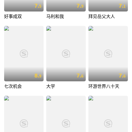
7.
7.
7.
5
9
1
好事成双
马利和我
拜见岳父大人
8.
7.
7.
9
6
6
七次机会
大学
环游世界八十天