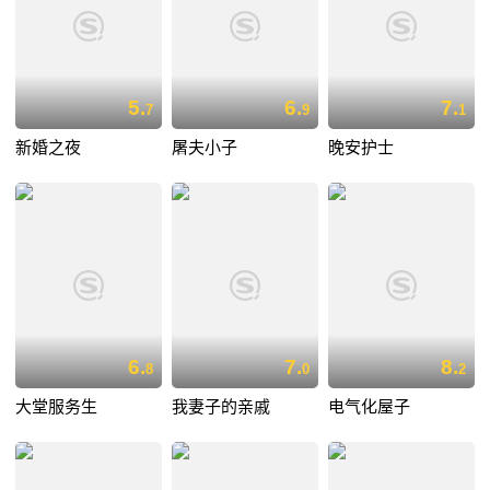
5.
6.
7.
7
9
1
新婚之夜
屠夫小子
晚安护士
6.
7.
8.
8
0
2
大堂服务生
我妻子的亲戚
电气化屋子