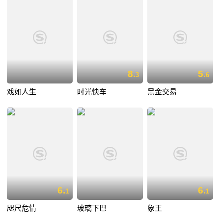
8.
5.
3
6
戏如人生
时光快车
黑金交易
6.
6.
1
1
咫尺危情
玻璃下巴
象王