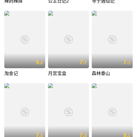
辣妈辣妹
公主日记2
寻子遇仙记
9.
7.
7.
2
7
1
淘金记
月宫宝盒
森林泰山
7.
7.
9.
5
5
1