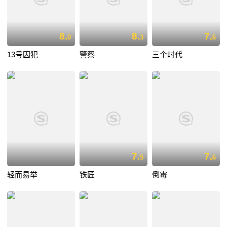
8.
8.
7.
0
3
6
13号囚犯
警察
三个时代
7.
7.
5
6
轻而易举
铁匠
倒霉