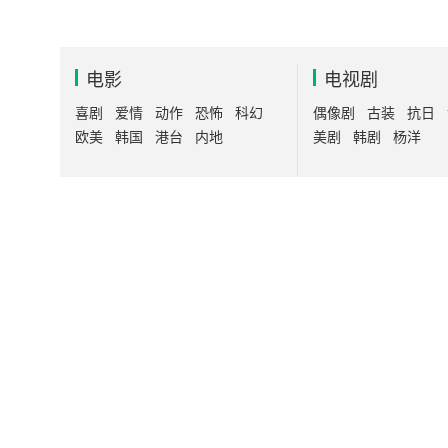
电影
电视剧
喜剧
爱情
动作
恐怖
科幻
偶像剧
古装
抗日
欧美
韩国
港台
内地
美剧
韩剧
杨洋