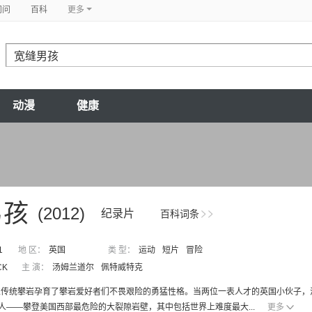
问问
百科
更多
动漫
健康
男孩
(2012)
纪录片
百科词条
1
地 区：
英国
类 型：
运动
短片
冒险
CK
主 演：
汤姆兰道尔
佩特威特克
传统攀岩孕育了攀岩爱好者们不畏艰险的勇猛性格。当两位一表人才的英国小伙子，汤姆兰道尔(Tom
”人——攀登美国西部最危险的大裂隙岩壁，其中包括世界上难度最大...
更多