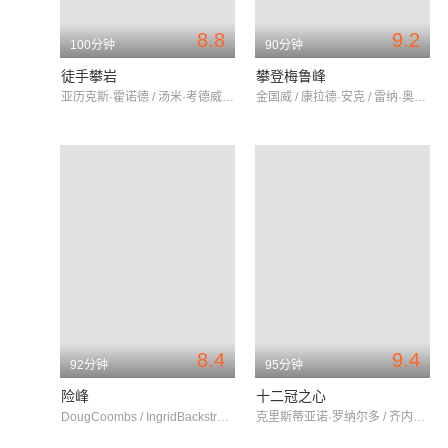
8.8
9.2
100分钟
90分钟
徒手攀岩
攀登梅鲁峰
亚历克斯·霍诺德 / 汤米·考德威尔 / 金国威
金国威 / 康拉德·安克 / 雷纳·奥斯托克
8.4
9.4
92分钟
95分钟
险峰
十二冠之心
DougCoombs / IngridBackstrom / AnselmeBaud
克里斯蒂亚诺·罗纳尔多 / 齐内丁·齐达内 / 塞尔吉奥·拉莫斯