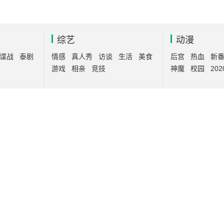
综艺
动漫
谍战
泰剧
情感
真人秀
访谈
生活
美食
后宫
热血
新
游戏
相亲
竞技
神魔
校园
202