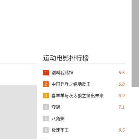
运动电影排行榜
1
别叫我赌神
5.5
2
中国乒乓之绝地反击
6.8
3
喜羊羊与灰太狼之筐出未来
6.9
4
夺冠
7.1
5
八角笼
6
极速车王
8.5