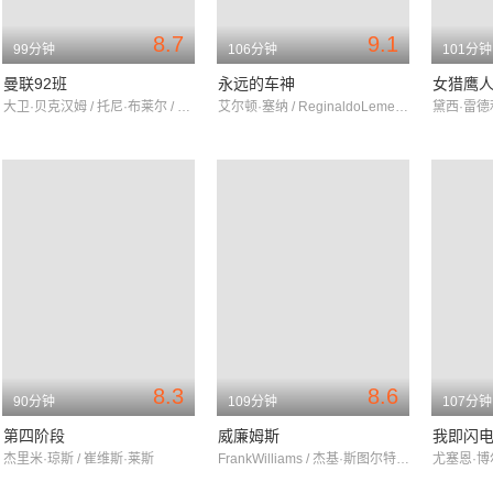
8.7
9.1
99分钟
106分钟
101分钟
曼联92班
永远的车神
女猎鹰
大卫·贝克汉姆 / 托尼·布莱尔 / 丹尼·博伊尔
艾尔顿·塞纳 / ReginaldoLeme / JohnBisignano
8.3
8.6
90分钟
109分钟
107分钟
第四阶段
威廉姆斯
我即闪
杰里米·琼斯 / 崔维斯·莱斯
FrankWilliams / 杰基·斯图尔特 / NigelMansell