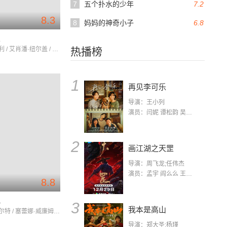
7
五个扑水的少年
7.2
8.3
8
妈妈的神奇小子
6.8
人
黛西·雷德利 / 艾肖潘·纽尔盖 / RysNurgaiv
热播榜
1
再见李可乐
导演：王小列
演员：闫妮 谭松韵 吴京 蒋龙 赵小棠 冯雷 李虎城 平安 小七 小可乐
2
画江湖之天罡
导演：周飞龙;任伟杰
演员：孟宇 阎么么 王凯 郭政建 阎萌萌 杨默 高枫 齐斯伽 刘芊含 马程
8.8
电
3
我本是高山
尤塞恩·博尔特 / 塞蕾娜·威廉姆斯 / 齐吉·马利
导演：郑大圣;杨瑾