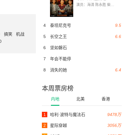
演员：海清 陈永胜 柴烨 王玥婷 万国鹏 美朵达瓦 赵瑞婷 罗解艳 郭莉娜 潘家艳
4
泰坦尼克号
9.5
番
搞笑
机战
5
长空之王
6.6
0
6
坚如磐石
7
年会不能停
8
消失的她
6.4
本周票房榜
内地
北美
香港
1
哈利·波特与魔法石
9478万
2
星际穿越
3056万