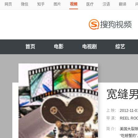
网页
微信
知乎
图片
视频
医疗
汉语
翻译
首页
电影
电视剧
综艺
宽缝
上 映：
2012-11-0
导 演：
REEL RO
简 介：
美国大裂隙
“吃螃蟹的