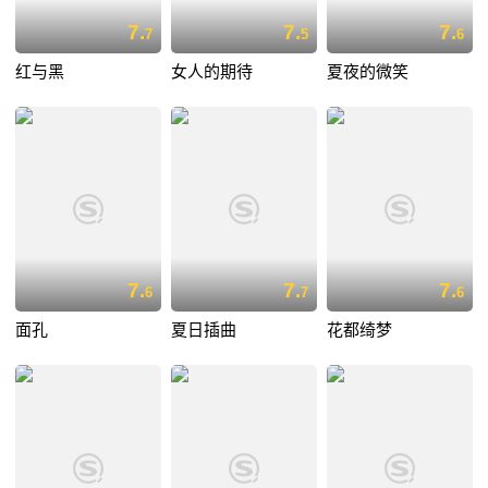
7.
7.
7.
7
5
6
红与黑
女人的期待
夏夜的微笑
7.
7.
7.
6
7
6
面孔
夏日插曲
花都绮梦