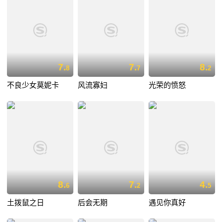
7.
7.
8.
8
7
2
不良少女莫妮卡
风流寡妇
光荣的愤怒
8.
7.
4.
6
2
5
土拨鼠之日
后会无期
遇见你真好