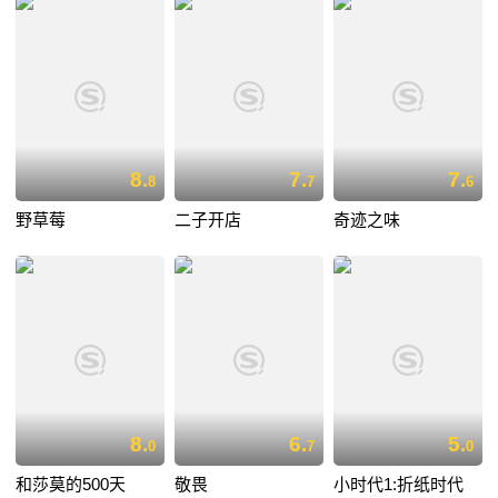
8.
7.
7.
8
7
6
野草莓
二子开店
奇迹之味
8.
6.
5.
0
7
0
和莎莫的500天
敬畏
小时代1:折纸时代