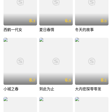
8.
6.
8.
3
9
5
西鹤一代女
夏日春情
冬天的故事
8.
6.
8.
7
9
1
小城之春
到此为止
大内密探零零发