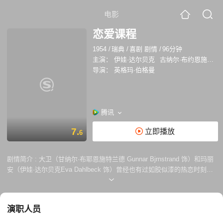
电影
恋爱课程
1954
/
瑞典
/
喜剧 剧情
/
96分钟
主演：
伊娃·达尔贝克
古纳尔·布约恩施特兰德
导演：
英格玛·伯格曼
腾讯
7.
立即播放
6
剧情简介 :
大卫（甘纳尔·布耶恩施特兰德 Gunnar Bjrnstrand 饰）和玛丽
安（伊娃·达尔贝克Eva Dahlbeck 饰）曾经也有过如胶似漆的热恋时刻，
但结婚之后，时间的流逝磨灭了两人之间的激情的火花，十五年后的今
天，他们早已经分居，成为了形同陌路的最熟悉的陌生人。 大卫是一名医
生，他同自己的一名病人有着超越了医患关系的感情，与此同时，玛丽安
演职人员
也在背地里和名为卡尔（奥克·格伦贝里 ke Grnberg 饰）的男人有着不正
当的关系，而卡尔是大卫最好的朋友。玛丽安踏上了前往哥本哈根的旅