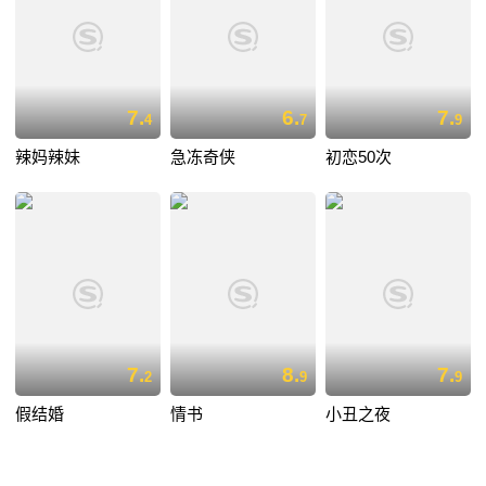
7.
6.
7.
4
7
9
辣妈辣妹
急冻奇侠
初恋50次
7.
8.
7.
2
9
9
假结婚
情书
小丑之夜