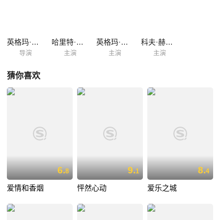
程，巧合的是，在途中她和卡尔以及大卫相遇了，这段不寻常的旅程让他
们之间加深了对彼此的了解。
英格玛·伯格曼
哈里特·安德森
英格玛·伯格曼
科夫·赫杰姆
导演
主演
主演
主演
猜你喜欢
6.
9.
8.
8
1
4
爱情和香烟
怦然心动
爱乐之城