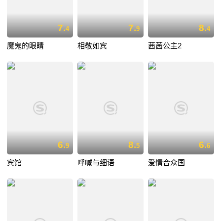
7.
7.
8.
4
9
4
魔鬼的眼睛
相敬如宾
茜茜公主2
6.
8.
6.
9
5
6
宾馆
呼喊与细语
爱情合众国