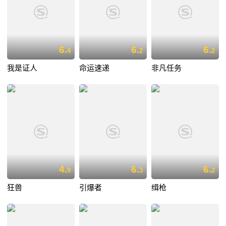
6.
6.
6.
4
2
2
我是证人
命运速递
非凡任务
4.
6.
6.
9
3
2
狂兽
引爆者
缉枪