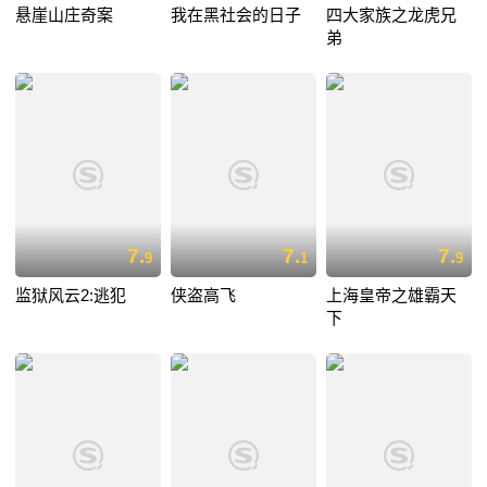
悬崖山庄奇案
我在黑社会的日子
四大家族之龙虎兄
弟
7.
7.
7.
9
1
9
监狱风云2:逃犯
侠盗高飞
上海皇帝之雄霸天
下