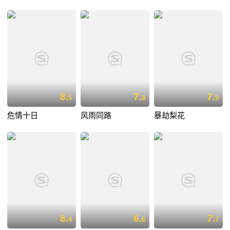
8.
7.
7.
5
8
9
危情十日
风雨同路
暴劫梨花
8.
6.
7.
4
6
7