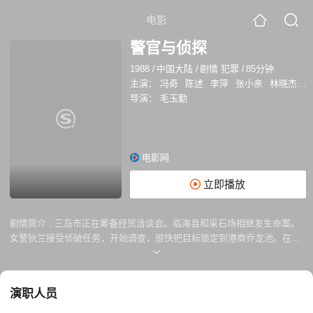
电影
警官与侦探
1988
/
中国大陆
/
剧情 犯罪
/
85分钟
主演：
冯奇
陈述
李萍
张小亲
林晓杰
崔
导演：
毛玉勤
电影网
立即播放
剧情简介 :
三岛市正在筹备经贸洽谈会。临海县和采石场相继发生命案。
女警狄兰接受侦破任务，开始调查，很快把目标锁定到港商乔龙池。在山
岛宾馆，当过刑警的乔龙池发现了打过交到的衣奇芳、莫泰斗。为洗刷不
白之冤，乔龙池开始调查。。。
演职人员