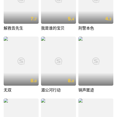
7.
5.
4.
7
4
3
解救吾先生
我是谁的宝贝
刑警本色
8.
8.
0
0
无双
湄公河行动
销声匿迹