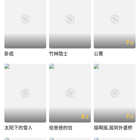
7.
6
卧底
竹林隐士
公寓
8.
7.
1
5
太阳下的雪人
给爸爸的信
摇啊摇,摇到外婆桥