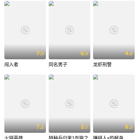
7.
6.
4.
5
5
8
闯入者
同名男子
龙虾刑警
7.
3.
6.
2
7
3
火锅英雄
特种兵归来1血狼之
嫌疑人x的献身