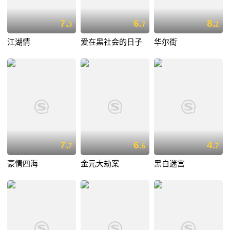
7.
6.
8.
3
7
2
江湖情
爱在黑社会的日子
华尔街
7.
6.
4.
7
6
7
豪情四海
金元大劫案
黑白迷宫