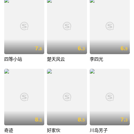
7.
6.
6.
6
3
9
四等小站
楚天风云
李四光
8.
8.
7.
1
5
3
奇迹
好家伙
川岛芳子