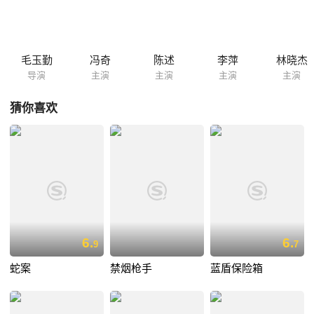
毛玉勤
冯奇
陈述
李萍
林晓杰
导演
主演
主演
主演
主演
猜你喜欢
6.
6.
9
7
蛇案
禁烟枪手
蓝盾保险箱