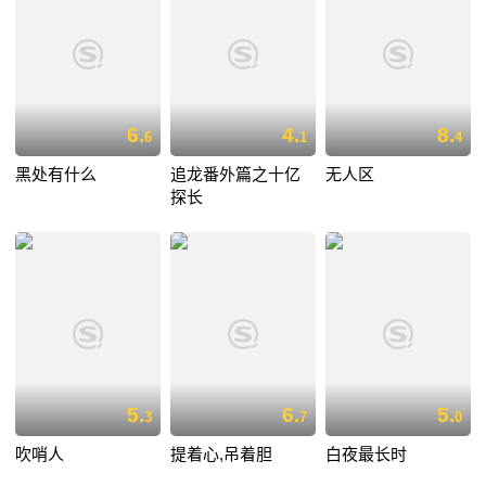
6.
4.
8.
6
1
4
黑处有什么
追龙番外篇之十亿
无人区
探长
5.
6.
5.
3
7
0
吹哨人
提着心,吊着胆
白夜最长时