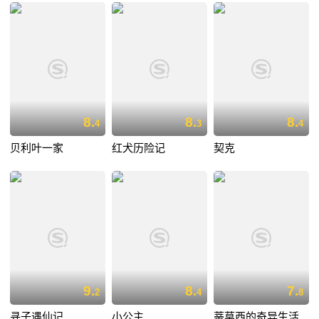
8.
8.
8.
4
3
4
贝利叶一家
红犬历险记
契克
9.
8.
7.
2
4
8
寻子遇仙记
小公主
蒂莫西的奇异生活