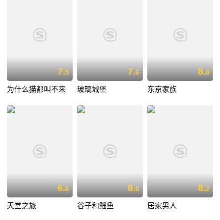
7.
7.
8.
5
6
8
为什么猫都叫不来
玻璃城堡
东京家族
6.
8.
8.
6
0
2
天堂之旅
谷子和鲻鱼
居家男人