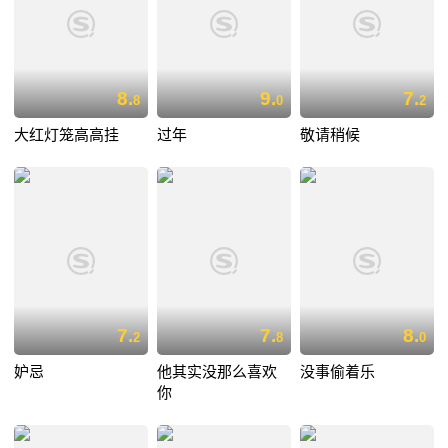
8.
9.
7.
8
0
2
大红灯笼高高挂
过年
敬请稍候
7.
7.
8.
2
8
0
妒忌
他其实没那么喜欢
没事偷着乐
你