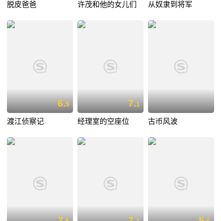
脱皮爸爸
许茂和他的女儿们
从奴隶到将军
6.
7.
9
1
渡江侦察记
经理室的空座位
古币风波
7.
7.
5.