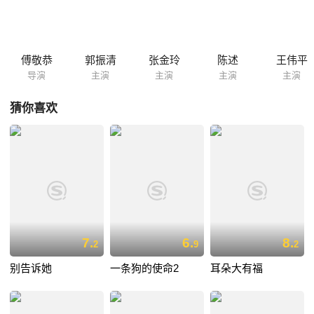
的"枫亭烧鸭"王二请出来，办个烧鸭联营店，这样就能解决大批活鸭的外
运问题。不料，省食品店的吴经理捷足先登，已经请走了烧鸭师傅王二。
一计不成，站长和哈小乐又想起另一"高招"，最终使王二改变了去省里的
主意，高兴地留在枫亭，办起了烧鸭联营店，吴经理则改为和枫亭站签订
傅敬恭
郭振清
张金玲
陈述
王伟平
在省里代销烧鸭的合同。同时，王厂长也请到省里的电扇厂的高工程师...
导演
主演
主演
主演
主演
猜你喜欢
7.
6.
8.
2
9
2
别告诉她
一条狗的使命2
耳朵大有福