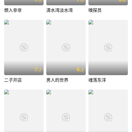
5
1
6
想入非非
清水湾淡水湾
嗅探员
7.
6.
7
3
二子开店
男人的世界
魂荡东洋