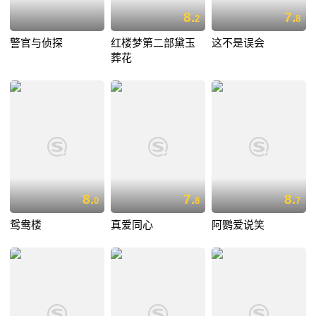
8.
7.
2
8
警官与侦探
红楼梦第二部黛玉
这不是误会
葬花
8.
7.
8.
0
8
7
鸳鸯楼
真爱同心
阿鹦爱说笑