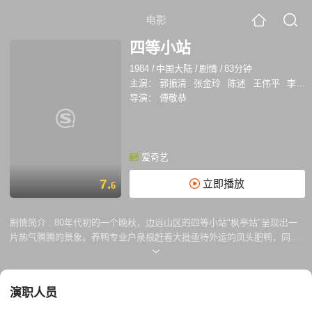
电影
四等小站
1984
/
中国大陆
/
剧情
/
83分钟
主演：
郭振清
张金玲
陈述
王伟平
李丁
导演：
傅敬恭
爱奇艺
7.
立即播放
6
剧情简介 :
80年代初的一个晚秋，边远山区的四等小站"枫亭站"呈现出一
片热气腾腾的景象。养鸭专业户泉根赶着大批亟待外运的凤头肥鸭，同十
几个亟待运货的货主围住货运员哈小乐吵闹，甚至跑到卜站长那里去告
状。看到电扇厂的王厂长也吵着要运电扇，卜站长火了："你那些退货电
扇，运出去，退回来，来回折腾，这铁路成了你踢来踢去的足球了！"这
演职人员
几年，小站的货运量连翻了4倍，大批货物来不及运，车站场地都堆满
了。为此，卜站长心急火燎。这时，精明能干的哈小乐献上一计：将当年