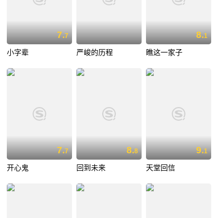
7.
8.
7
1
小字辈
严峻的历程
瞧这一家子
7.
8.
9.
7
8
1
开心鬼
回到未来
天堂回信