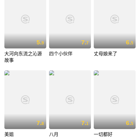
5.
7.
6.
9
7
5
大河向东流之沁源
四个小伙伴
丈母娘来了
故事
7.
7.
6.
8
1
5
美姐
八月
一切都好