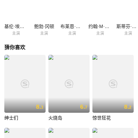
只能忍气吞声迁就对方。杰克和金共同布下了天罗地网，不料却被狡猾的
凶手逃脱了。与此同时，新的受害者竟然是杰克的前妻和她丈夫，而现场
证据竟然显示杰克就是凶手！
基伦·埃弗瑞·韦恩斯
鲍勃·冈顿
布莱恩·考克斯
约翰·M·杰克逊
斯蒂芬·托布罗斯基
主演
主演
主演
主演
主演
猜你喜欢
8.
6.
8.
3
7
2
绅士们
火烧岛
惊世狂花