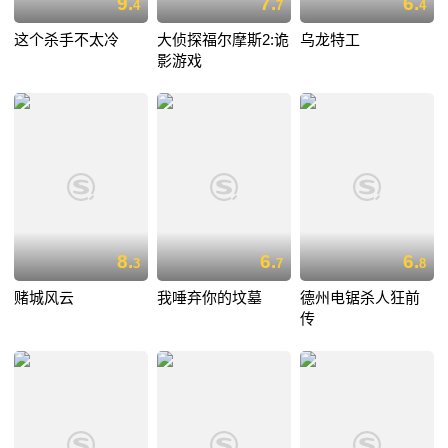
9.
7.
6.
4
7
4
这个杀手不太冷
大侦探福尔摩斯2:诡
乌龙特工
影游戏
8.
6.
6.
3
7
8
赌城风云
我唾弃你的坟墓
德州电锯杀人狂前
传