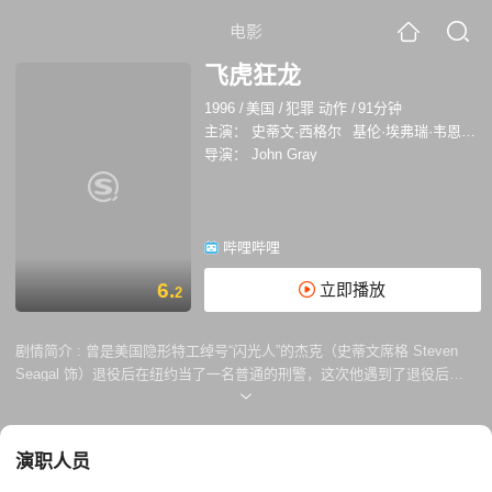
电影
飞虎狂龙
1996
/
美国
/
犯罪 动作
/
91分钟
主演：
史蒂文·西格尔
基伦·埃弗瑞·韦恩斯
导演：
John Gray
哔哩哔哩
6.
立即播放
2
剧情简介 :
曾是美国隐形特工绰号“闪光人”的杰克（史蒂文席格 Steven
Seagal 饰）退役后在纽约当了一名普通的刑警，这次他遇到了退役后的
最大一个挑战。洛山矶出现了一个神出鬼没、手法残忍的连环杀人狂，当
地警察费尽心机都没能找到罪犯的蛛丝马迹，使得当地人心惶惶，于是警
局局长想到了杰克。 杰克身负重任来到了洛山矶，在这里和他拍档的是经
演职人员
验老到的警探金（基伦埃弗瑞韦恩斯 Keenen Ivory Wayans 饰）。两人
因作风和手法的不一致而产生了许多矛盾，但为了尽早完成认为，两人都