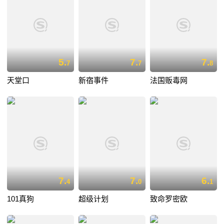
5.
7.
7.
7
7
8
天堂口
新宿事件
法国贩毒网
7.
7.
6.
4
0
1
101真狗
超级计划
致命罗密欧