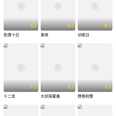
8.
6.
8.
5
9
1
危情十日
黑侠
训练日
7.
3.
7.
5
3
5
十二宫
大侦探霍桑
野兽刑警