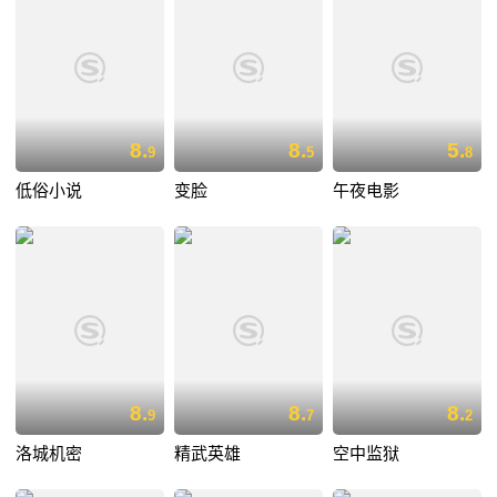
8.
8.
5.
9
5
8
低俗小说
变脸
午夜电影
8.
8.
8.
9
7
2
洛城机密
精武英雄
空中监狱