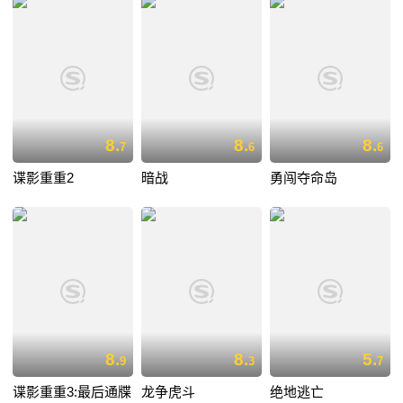
8.
8.
8.
7
6
6
谍影重重2
暗战
勇闯夺命岛
8.
8.
5.
9
3
7
谍影重重3:最后通牒
龙争虎斗
绝地逃亡