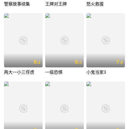
警察故事续集
王牌对王牌
怒火救援
8.
8.
7.
1
5
8
两大一小三俘虏
一级恐惧
小鬼当家3