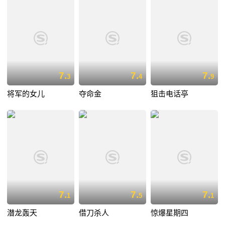
7.
7.
7.
3
4
9
将军的女儿
夺命金
狙击电话亭
7.
7.
7.
1
5
1
潜龙轰天
借刀杀人
惊爆星期四