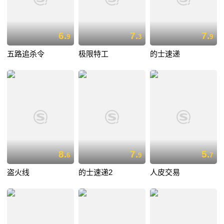
6.
7.
7.
9
3
9
五路追杀令
极限特工
的士速递
8.
7.
5.
6
9
7
盗火线
的士速递2
人皮交易