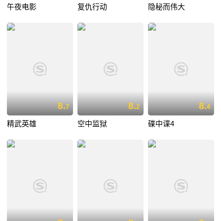
午夜电影
复仇行动
隐秘而伟大
8.
8.
8.
7
2
4
精武英雄
空中监狱
碟中谍4