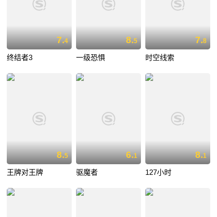
7.
8.
7.
4
5
8
终结者3
一级恐惧
时空线索
8.
6.
8.
5
1
1
王牌对王牌
驱魔者
127小时