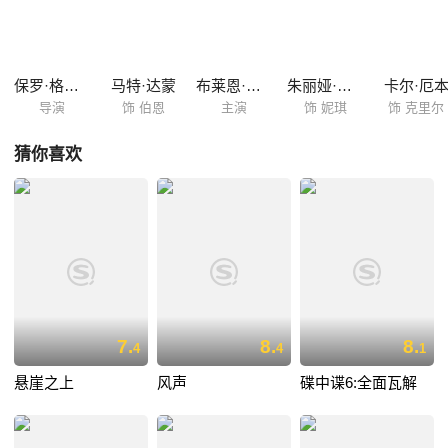
保罗·格林格拉斯
马特·达蒙
布莱恩·考克斯
朱丽娅·斯蒂尔斯
卡尔·厄
导演
饰 伯恩
主演
饰 妮琪
饰 克里尔
猜你喜欢
7.
8.
8.
4
4
1
悬崖之上
风声
碟中谍6:全面瓦解