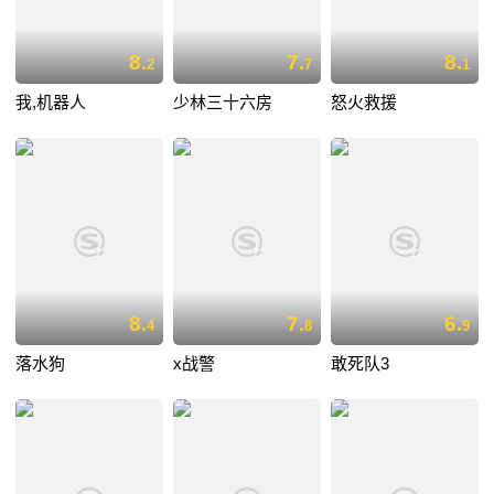
8.
7.
8.
2
7
1
我,机器人
少林三十六房
怒火救援
8.
7.
6.
4
8
9
落水狗
x战警
敢死队3