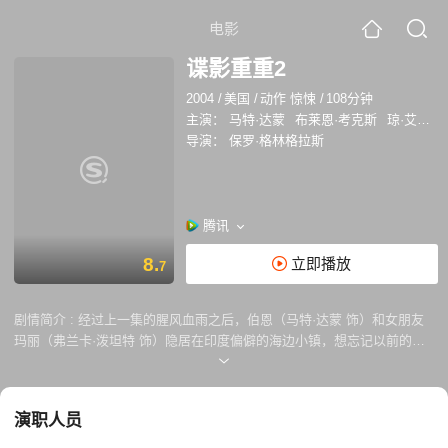
电影
谍影重重2
2004
/
美国
/
动作 惊悚
/
108分钟
主演：
马特·达蒙
布莱恩·考克斯
琼·艾伦
导演：
保罗·格林格拉斯
腾讯
8.
立即播放
7
剧情简介 :
经过上一集的腥风血雨之后，伯恩（马特·达蒙 饰）和女朋友
玛丽（弗兰卡·泼坦特 饰）隐居在印度偏僻的海边小镇，想忘记以前的生
活。一天，神秘组织的杀手来到小镇，打破了伯恩二人世界的宁静，女友
玛丽在逃亡途中被枪杀。 为了查出真相，伯恩重新开始战斗，他发现以前
工作的中情局开始重新寻找他，自己被卷入了一场刺杀活动中，被人诬陷
演职人员
破坏了中情局的一次情报交易，杀害特工。伯恩别无选择，他只能找到冒
充自己的人，才能洗刷清白，为女友报仇。