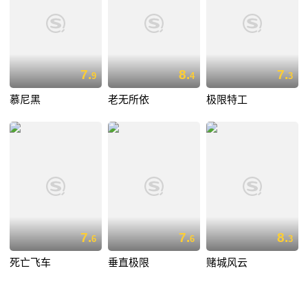
7.
8.
7.
9
4
3
慕尼黑
老无所依
极限特工
7.
7.
8.
6
6
3
死亡飞车
垂直极限
赌城风云