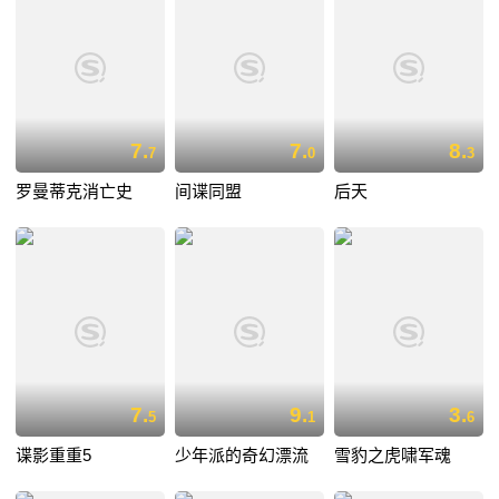
7.
7.
8.
7
0
3
罗曼蒂克消亡史
间谍同盟
后天
7.
9.
3.
5
1
6
谍影重重5
少年派的奇幻漂流
雪豹之虎啸军魂