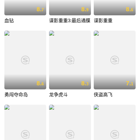
8.
8.
8.
7
9
6
血钻
谍影重重3:最后通牒
谍影重重
8.
8.
7.
6
3
1
勇闯夺命岛
龙争虎斗
侠盗高飞