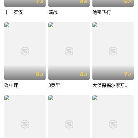
7.
8.
6.
9
6
7
十一罗汉
暗战
绝密飞行
8.
8.
7.
3
3
7
碟中谍
8英里
大侦探福尔摩斯1