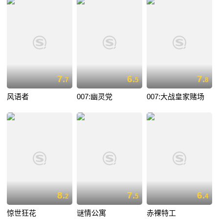
7.
6.
7.
7
5
8
风语者
007:幽灵党
007:大战皇家赌场
8.
7.
6.
2
5
4
惊世狂花
谜情公寓
赤裸特工