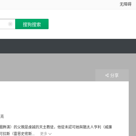
无障碍
分享
瓦克
圖飾演）的父親是虔誠的天主教徒，他從未認可她與猶太人亨利（威廉
拉斯（雷恩史密斯...
更多