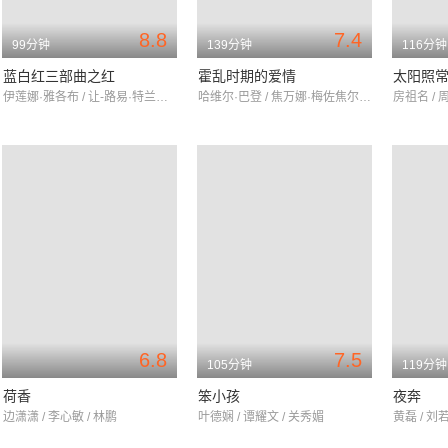
8.8
7.4
99分钟
139分钟
116分钟
蓝白红三部曲之红
霍乱时期的爱情
太阳照
伊莲娜·雅各布 / 让-路易·特兰蒂尼昂 / 弗雷德里奎·费德
哈维尔·巴登 / 焦万娜·梅佐焦尔诺 / 列维·施瑞博尔
房祖名 / 周
6.8
7.5
105分钟
119分钟
荷香
笨小孩
夜奔
边潇潇 / 李心敏 / 林鹏
叶德娴 / 谭耀文 / 关秀媚
黄磊 / 刘