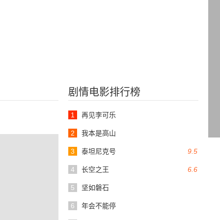
剧情电影排行榜
1
再见李可乐
2
我本是高山
3
泰坦尼克号
9.5
4
长空之王
6.6
5
坚如磐石
6
年会不能停