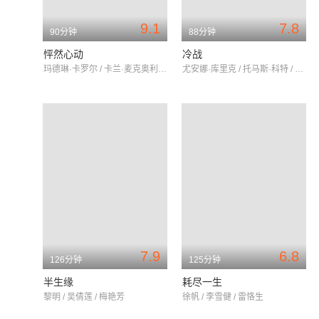
9.1
7.8
90分钟
88分钟
怦然心动
冷战
玛德琳·卡罗尔 / 卡兰·麦克奥利菲 / 瑞贝卡·德·莫妮
尤安娜·库里克 / 托马斯·科特 / 波利斯·席克
7.9
6.8
126分钟
125分钟
半生缘
耗尽一生
黎明 / 吴倩莲 / 梅艳芳
徐帆 / 李雪健 / 雷恪生