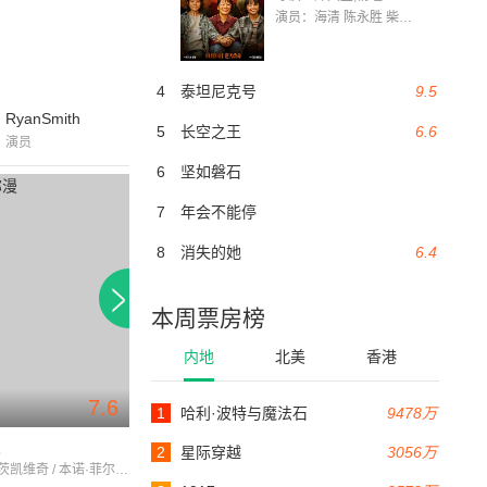
演员：海清 陈永胜 柴烨 王玥婷 万国鹏 美朵达瓦 赵瑞婷 罗解艳 郭莉娜 潘家艳
4
泰坦尼克号
9.5
RyanSmith
5
长空之王
6.6
演员
6
坚如磐石
7
年会不能停
8
消失的她
6.4
本周票房榜
内地
北美
香港
7.6
7.5
1
哈利·波特与魔法石
9478万
118分钟
128分钟
漫
江湖医生
糜骨之壤
2
星际穿越
3056万
罗伯特·温茨凯维奇 / 本诺·菲尔曼 / 阿格涅兹卡·格罗乔斯卡
伊凡·特洛伊 / 约瑟夫·特洛伊 / 尤拉伊·娄伊