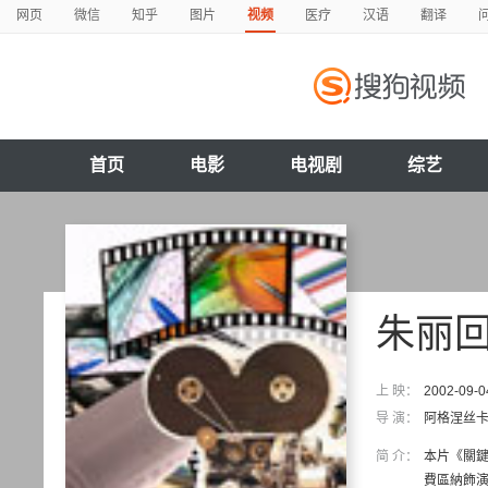
网页
微信
知乎
图片
视频
医疗
汉语
翻译
首页
电影
电视剧
综艺
朱丽
上 映：
2002-09-0
导 演：
阿格涅丝卡
简 介：
本片《關
費區納飾演