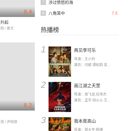
7
涉过愤怒的海
8.4
8
八角笼中
7.5
常升起
韵 / 姜文
热播榜
1
再见李可乐
导演：王小列
演员：闫妮 谭松韵 吴京 蒋龙 赵小棠 冯雷 李虎城 平安 小七 小可乐
2
画江湖之天罡
导演：周飞龙;任伟杰
演员：孟宇 阎么么 王凯 郭政建 阎萌萌 杨默 高枫 齐斯伽 刘芊含 马程
8.2
3
我本是高山
若英 / 尹昭德
导演：郑大圣;杨瑾