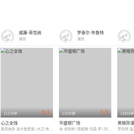
威廉·菲克纳
罗泰尔·布鲁特
演员
演员
8.1
7.5
111分钟
115分钟
138分钟
心之全蚀
华盛顿广场
黑暗弥
莱昂纳多·迪卡普里奥 / 大卫·休里斯 / 罗曼娜·波琳热
本·卓别林 / 詹妮弗·杰森·李 / 玛吉·史密斯