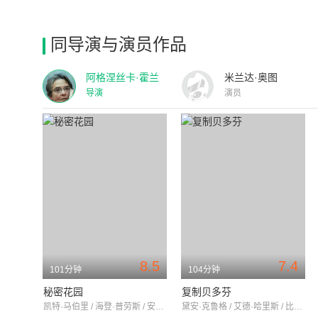
同导演与演员作品
阿格涅丝卡·霍兰
米兰达·奥图
导演
演员
8.5
7.4
101分钟
104分钟
秘密花园
复制贝多芬
凯特·马伯里 / 海登·普劳斯 / 安德鲁·诺
黛安·克鲁格 / 艾德·哈里斯 / 比尔·斯图尔特