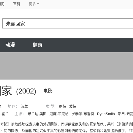
问问
百科
更多
动漫
健康
回家
(2002)
电影
4
地 区：
波兰
类 型：
剧情
爱情
·霍兰
主 演：
米兰达·奥图
威廉·菲克纳
罗泰尔·布鲁特
RyanSmith
耶日·诺
鍵奇蹟》很敏感地探索夫妻的外遇問題，而導致家庭失和的緊張氣氛﹔茱莉（米蘭黛奧
）間的關係，然而他的詛咒似乎真的影響到他們的關係，當茱莉和她雙胞胎孩子，尼可