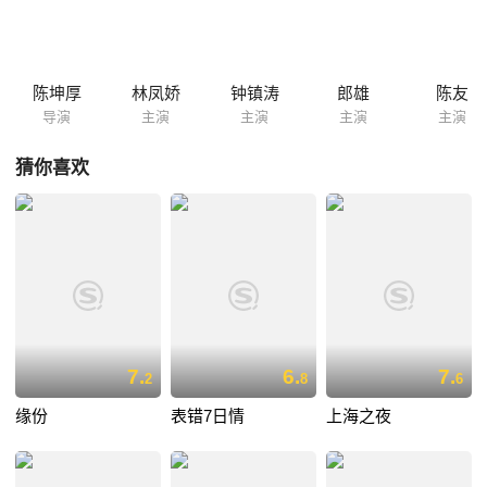
无果，罗平远的家人亦不愿意相信何莉文的孩子是罗平远的。走投无路之
下，何莉文想到了自杀。
陈坤厚
林凤娇
钟镇涛
郎雄
陈友
导演
主演
主演
主演
主演
猜你喜欢
7.
6.
7.
2
8
6
缘份
表错7日情
上海之夜