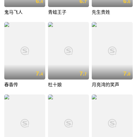
6.
6.
6.
4
7
6
鬼马飞人
青蛙王子
先生贵姓
7.
7.
7.
4
7
8
春香传
杜十娘
月亮湾的笑声