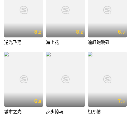
8.
8.
6.
2
2
8
逆光飞翔
海上花
追赶跑跳碰
6.
7.
9
5
城市之光
步步惊魂
祖孙情