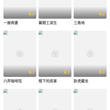
6.
6.
4
8
一屋两妻
暑期工读生
三角地
6.
6.
8.
7
7
4
六弄咖啡馆
楼下的房客
卧虎藏龙