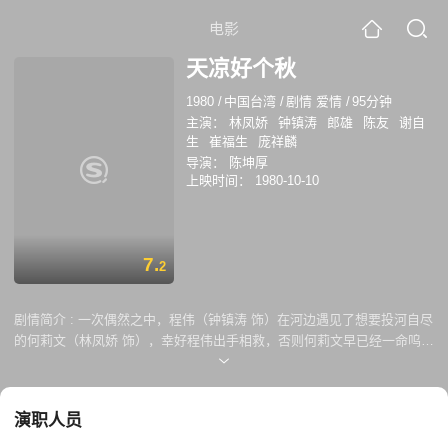
电影
天凉好个秋
1980
/
中国台湾
/
剧情 爱情
/
95分钟
主演：
林凤娇
钟镇涛
郎雄
陈友
谢自
生
崔福生
庞祥麟
导演：
陈坤厚
上映时间：
1980-10-10
7.
2
剧情简介 :
一次偶然之中，程伟（钟镇涛 饰）在河边遇见了想要投河自尽
的何莉文（林凤娇 饰），幸好程伟出手相救，否则何莉文早已经一命呜
呼。何莉文请求程伟陪她去医院进行流产手术，被何莉文深深迷住的程伟
答应了。手术之后，程伟更是将何莉文带回了家中修养。 渐渐地，程伟了
解了何莉文悲惨的过去。家道中落的她为了生计不得不来到酒廊上班，因
演职人员
此招致了男友罗平远的误会。罗平远打算前往美国深造，此时何莉文的腹
中已经怀上了他的孩子。罗平远离开后，何莉文三番五次的想要联系他却