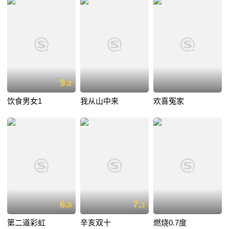
9.
2
饮食男女1
我从山中来
欢喜冤家
6.
7.
0
3
第二道彩虹
辛亥双十
燃烧0.7度