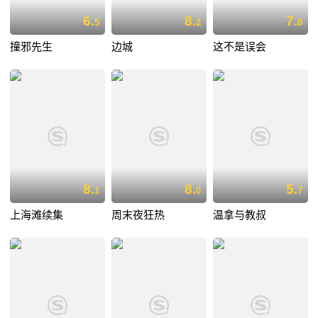
6.
8.
7.
5
2
8
撞邪先生
边城
这不是误会
8.
8.
5.
1
0
7
上海滩续集
周末夜狂热
温拿与教叔