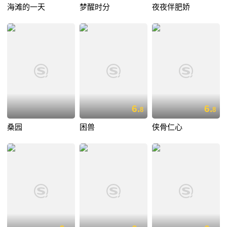
海滩的一天
梦醒时分
夜夜伴肥娇
6.
6.
8
8
桑园
困兽
侠骨仁心