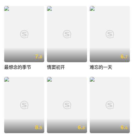
7.
6.
8
7
最想念的季节
情窦初开
难忘的一天
8.
6.
6.
5
8
6