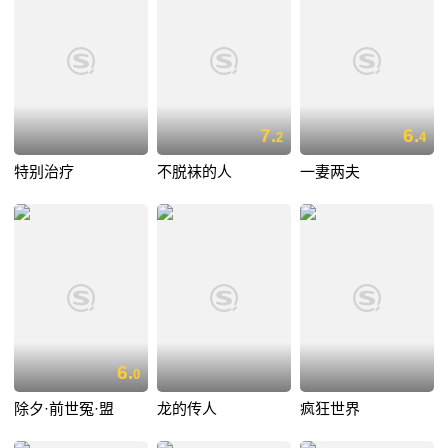
7.
6.
2
4
特别治疗
不脱袜的人
一妻两夫
6.
0
除夕·前世冤·盟
龙的传人
疯狂世界