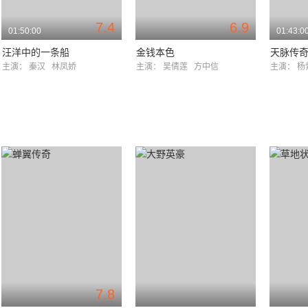
7.4
6.9
01:50:00
01:43:0
汪洋中的一条船
金钱本色
天脉传
主演：
秦汉
林凤娇
主演：
吴倩莲
方中信
主演：
杨
7.8