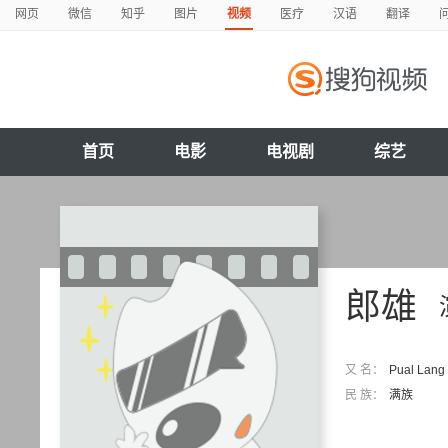
网页
微信
知乎
图片
视频
医疗
汉语
翻译
首页
电影
电视剧
综艺
郎雄
又 名：
Pual Lang
民 族：
满族