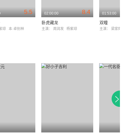
5.5
8.4
0
02:00:00
01:53:00
奇
卧虎藏龙
双瞳
紫琼
本·卓别林
主演：
周润发
杨紫琼
主演：
梁家辉
刘若