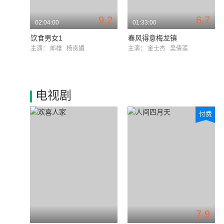
9.2
6.7
02:04:00
01:33:00
饮食男女1
春风得意梅龙镇
主演：
郎雄
杨贵媚
主演：
金士杰
吴倩莲
电视剧
付费
7.9