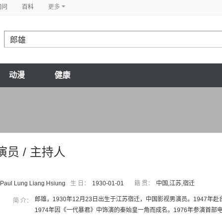
问问
百科
更多
动漫
健康
演员 / 主持人
 Paul Lung Liang Hsiung
生 日：
1930-01-01
籍 贯：
中国,江苏,宿迁
郎雄，1930年12月23日出生于江苏宿迁，中国影视男演员。1947年
简 介：
1974年因《一代暴君》中饰演的秦始皇一角而成名。1976年参演首部电