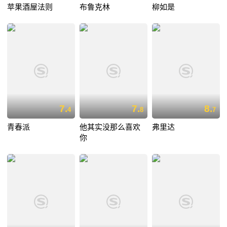
苹果酒屋法则
布鲁克林
柳如是
7.
7.
8.
4
8
7
青春派
他其实没那么喜欢
弗里达
你