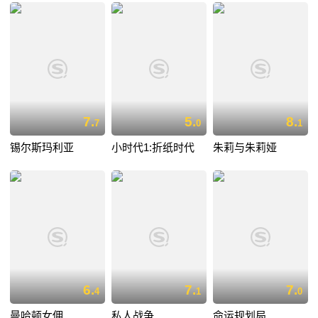
7.
5.
8.
7
0
1
锡尔斯玛利亚
小时代1:折纸时代
朱莉与朱莉娅
6.
7.
7.
4
1
0
曼哈顿女佣
私人战争
命运规划局