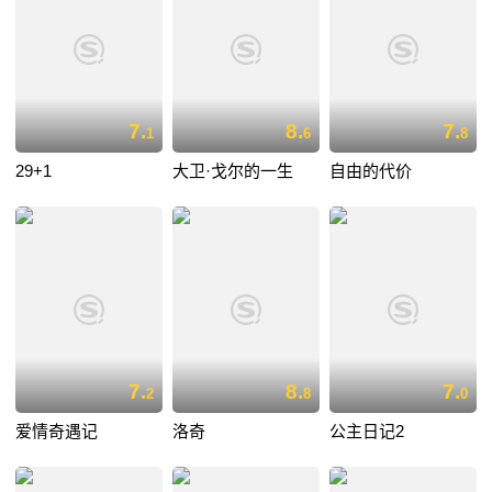
7.
8.
7.
1
6
8
29+1
大卫·戈尔的一生
自由的代价
7.
8.
7.
2
8
0
爱情奇遇记
洛奇
公主日记2