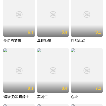
6.
5.
9.
9
8
1
最初的梦想
幸福额度
怦然心动
9.
8.
7.
2
0
2
蝙蝠侠:黑暗骑士
实习生
心火