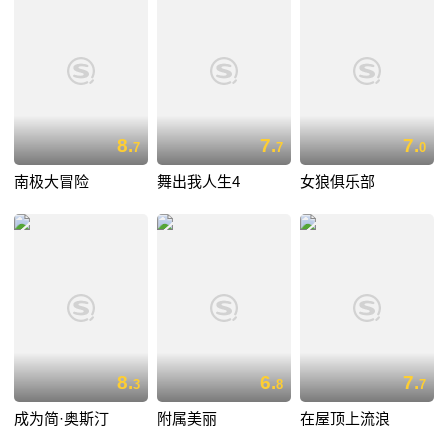
8.
7.
7.
7
7
0
南极大冒险
舞出我人生4
女狼俱乐部
8.
6.
7.
3
8
7
成为简·奥斯汀
附属美丽
在屋顶上流浪