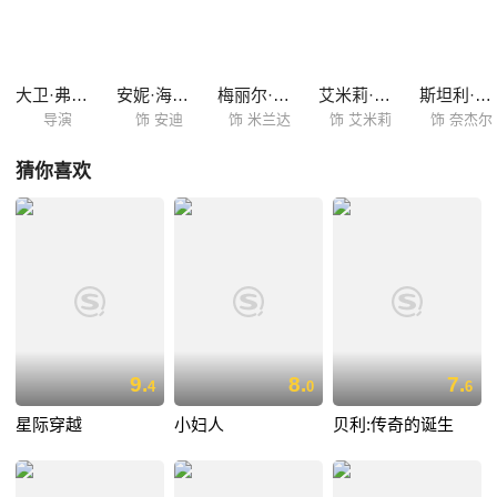
了，没想到米兰达竟然牺牲自己多年的好搭档保住了自己的地位，此事令
安德丽娅深感失望，有了抽身离去的想法，到底安德丽娅会何去何从？
大卫·弗兰科尔
安妮·海瑟薇
梅丽尔·斯特里普
艾米莉·布朗特
斯坦利·图齐
导演
饰 安迪
饰 米兰达
饰 艾米莉
饰 奈杰尔
猜你喜欢
9.
8.
7.
4
0
6
星际穿越
小妇人
贝利:传奇的诞生