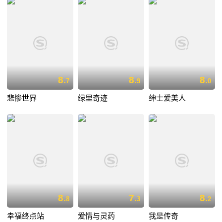
8.
8.
8.
7
9
0
悲惨世界
绿里奇迹
绅士爱美人
8.
7.
8.
8
3
2
幸福终点站
爱情与灵药
我是传奇