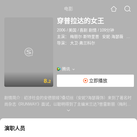
电影
穿普拉达的女王
2006
/
美国
/
喜剧 剧情
/
109分钟
主演：
梅丽尔·斯特里普
安妮·海瑟薇
艾米莉
导演：
大卫·弗兰科尔
腾讯
8.
立即播放
2
剧情简介 :
初涉社会的安德丽娅?桑切丝（安妮?海瑟薇饰）来到了著名时
尚杂志《RUNWAY》面试，以聪明得到了主编米兰达?普雷斯丽（梅利
尔?斯特里普）的特许，让她担任自己的第二助理。开始的时候安德丽娅
感到十分委屈，就算自己多努力工作也无法得到赞赏，经一位老前辈的指
点便重新改造自己。工作越来越顺，甚至取代了第一助理在米兰达心中的
演职人员
地位，决定带着这个聪明的女孩前往法国。可安德丽的改变让她失去了男
友及朋友的爱，令她非常矛盾。 到达法国后，她得知了米兰达的地位不保