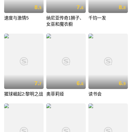
8.
7.
8.
5
6
8
速度与激情5
纳尼亚传奇1狮子、
千钧一发
女巫和魔衣橱
7.
6.
6.
7
6
9
猩球崛起2:黎明之战
奥菲莉娅
读书会