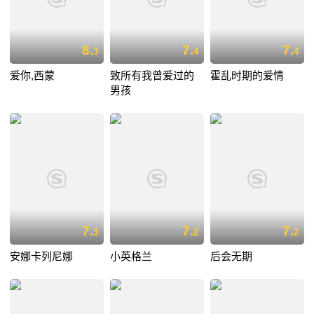
8.
7.
7.
3
4
4
爱你,西蒙
致所有我曾爱过的
霍乱时期的爱情
男孩
7.
7.
7.
3
2
2
安娜卡列尼娜
小英格兰
后会无期