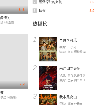
7
沼泽深处的女孩
7.5
6.6
8
情书
8.9
子闯情关
丽缇 / 郑浩南
热播榜
1
再见李可乐
导演：王小列
演员：闫妮 谭松韵 吴京 蒋龙 赵小棠 冯雷 李虎城 平安 小七 小可乐
2
画江湖之天罡
导演：周飞龙;任伟杰
演员：孟宇 阎么么 王凯 郭政建 阎萌萌 杨默 高枫 齐斯伽 刘芊含 马程
7.4
天涯
3
我本是高山
钟楚红 / 张耀扬
导演：郑大圣;杨瑾