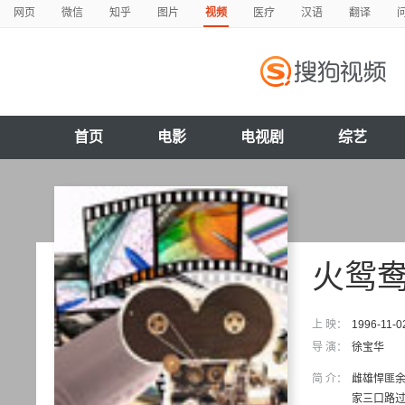
网页
微信
知乎
图片
视频
医疗
汉语
翻译
首页
电影
电视剧
综艺
火鸳
上 映：
1996-11-0
导 演：
徐宝华
简 介：
雌雄悍匪
家三口路