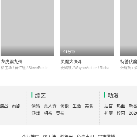
91分钟
龙虎震九州
灵魔大决斗
特警伏
徐宝华 / 黄仁植 / SteveBrettingham
麦鹤顿 / WayneArcher / RichardEdwards
张耀扬 / 
综艺
动漫
谍战
泰剧
情感
真人秀
访谈
生活
美食
后宫
热血
新
游戏
相亲
竞技
神魔
校园
202
企业推广
-
输入法
-
浏览器
-
免责声明
-
官方微博