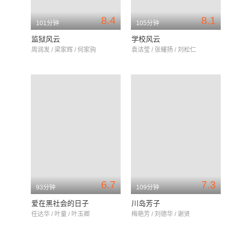
8.4
8.1
101分钟
105分钟
监狱风云
学校风云
周润发 / 梁家辉 / 何家驹
袁洁莹 / 张耀扬 / 刘松仁
6.7
7.3
93分钟
109分钟
爱在黑社会的日子
川岛芳子
任达华 / 叶童 / 叶玉卿
梅艳芳 / 刘德华 / 谢贤