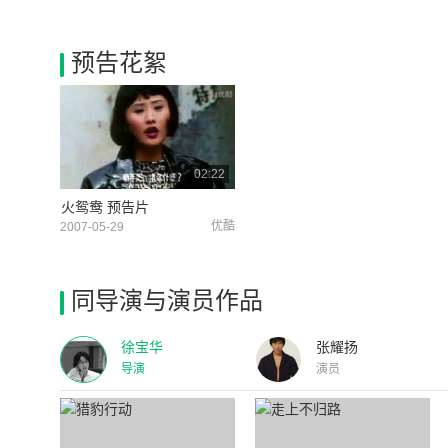
预告花絮
02:22
火鸳鸯 预告片
优酷
2007-05-29
同导演与演员作品
徐宝华
张耀扬
导演
演员