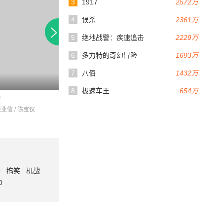
3
1917
2572万
4
误杀
2361万
5
绝地战警：疾速追击
2229万
6
多力特的奇幻冒险
1693万
7
八佰
1432万
91分钟
101分钟
8
极速车王
654万
魔
终极危情
雷霆行动
菜业信 / 陈宝仪
黄子扬 / 徐宝华 / 蔡晓仪
杨丽菁 / 姚正箐 / 李
番
搞笑
机战
0