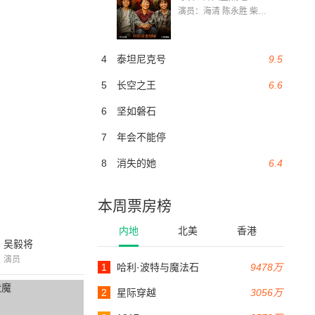
演员：海清 陈永胜 柴烨 王玥婷 万国鹏 美朵达瓦 赵瑞婷 罗解艳 郭莉娜 潘家艳
4
泰坦尼克号
9.5
5
长空之王
6.6
6
坚如磐石
7
年会不能停
8
消失的她
6.4
本周票房榜
内地
北美
香港
吴毅将
演员
1
哈利·波特与魔法石
9478万
2
星际穿越
3056万