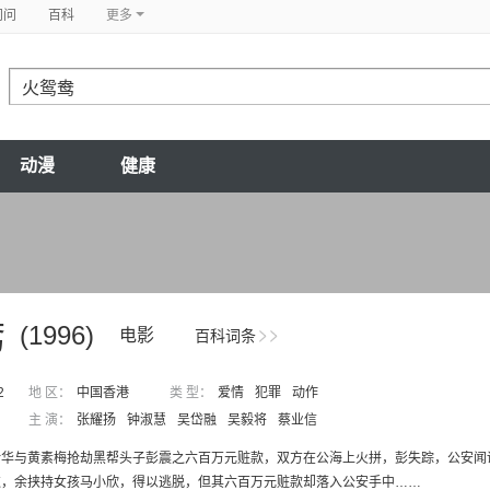
问问
百科
更多
动漫
健康
鸯
(1996)
电影
百科词条
2
地 区：
中国香港
类 型：
爱情
犯罪
动作
主 演：
张耀扬
钟淑慧
吴岱融
吴毅将
蔡业信
余华与黄素梅抢劫黑帮头子彭震之六百万元赃款，双方在公海上火拼，彭失踪，公安闻
过，余挟持女孩马小欣，得以逃脱，但其六百万元赃款却落入公安手中……