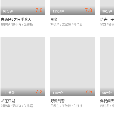
7.8
7.8
98分钟
125分钟
96分钟
古惑仔3之只手遮天
黑金
功夫小
郑伊健 / 陈小春 / 张耀扬
刘德华 / 梁家辉 / 孙佳君
吴京 / 钟
7.2
7.5
112分钟
110分钟
98分钟
龙在江湖
野兽刑警
伴我闯
刘德华 / 梁咏琪 / 关秀媚
黄秋生 / 王敏德 / 车婉婉
周润发 / 