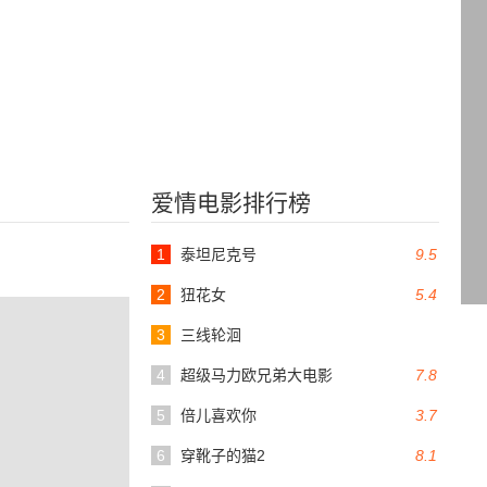
爱情电影排行榜
1
泰坦尼克号
9.5
2
狃花女
5.4
3
三线轮洄
4
超级马力欧兄弟大电影
7.8
5
倍儿喜欢你
3.7
6
穿靴子的猫2
8.1