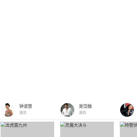
钟淑慧
吴岱融
演员
演员