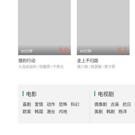
5.0
6.7
86分钟
94分钟
猎豹行动
走上不归路
大岛由加利 / 张耀扬 / 于荣光
莫少聪 / 周慧敏 / 黄子扬
电影
电视剧
喜剧
爱情
动作
恐怖
科幻
偶像剧
古装
抗日
欧美
韩国
港台
内地
美剧
韩剧
杨洋