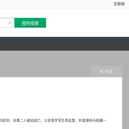
无障碍
分享
讯赶到，余黄二人被迫逃亡。公安袁学军负责此案，时逢港商马俊耀一