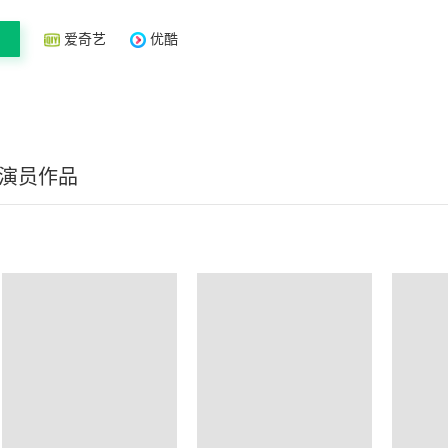
爱奇艺
优酷
/演员作品