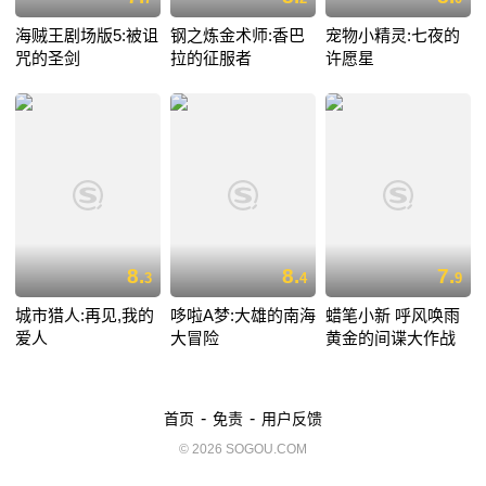
海贼王剧场版5:被诅
钢之炼金术师:香巴
宠物小精灵:七夜的
咒的圣剑
拉的征服者
许愿星
8.
8.
7.
3
4
9
城市猎人:再见,我的
哆啦A梦:大雄的南海
蜡笔小新 呼风唤雨
爱人
大冒险
黄金的间谍大作战
-
-
首页
免责
用户反馈
© 2026 SOGOU.COM