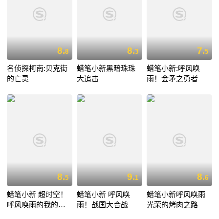
8.
8.
7.
8
3
5
名侦探柯南:贝克街
蜡笔小新黑暗珠珠
蜡笔小新:呼风唤
的亡灵
大追击
雨！金矛之勇者
8.
9.
8.
5
1
6
蜡笔小新 超时空！
蜡笔小新 呼风唤
蜡笔小新呼风唤雨
呼风唤雨的我的新
雨！战国大合战
光荣的烤肉之路
娘