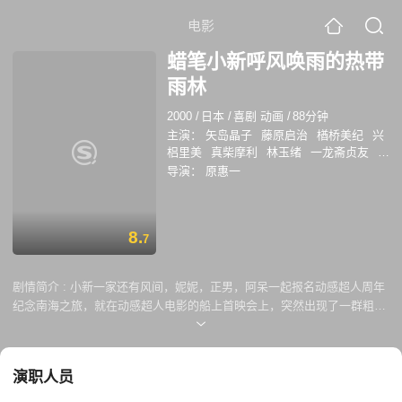
电影
蜡笔小新呼风唤雨的热带
雨林
2000
/
日本
/
喜剧 动画
/
88分钟
主演：
矢岛晶子
藤原启治
楢桥美纪
兴
梠里美
真柴摩利
林玉绪
一龙斋贞友
佐
藤智惠
玄田哲章
玉川纱己子
萩森侚子
导演：
原惠一
大冢智子
纳谷六朗
高田由美
富泽美智
惠
三石琴乃
川澄绫子
立木文彦
京田尚
子
稀代樱子
伊仓一惠
星野千寿子
户田
8.
秋子
阪口大助
草地章江
松尾银三
纱由
7
里
冈野浩介
增冈弘
小樱悦子
伊藤美
纪
德丸完
大西健晴
岩永哲哉
土门仁
剧情简介 :
小新一家还有风间，妮妮，正男，阿呆一起报名动感超人周年
大塚明夫
小林佐智子
纪念南海之旅，就在动感超人电影的船上首映会上，突然出现了一群粗暴
的猴子将大人们都掳走了。春日部防卫队为了救出大人们而出动，小新一
行人冒险渡海到南海上的一座荒岛希望可以查出发生了什么事，但本应在
船上小葵和小白竟突然出现，小新还发现另一辆古怪的船......
演职人员