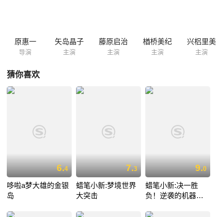
原惠一
矢岛晶子
藤原启治
楢桥美纪
兴梠里美
导演
主演
主演
主演
主演
猜你喜欢
6.
7.
9.
4
3
0
哆啦a梦大雄的金银
蜡笔小新:梦境世界
蜡笔小新:决一胜
岛
大突击
负！逆袭的机器人
爸爸