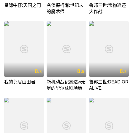
星际牛仔:天国之门
名侦探柯南:世纪末
鲁邦三世:宝物返还
的魔术师
大作战
8.
8.
8.
8
5
3
我的邻居山田君
新机动战记高达w无
鲁邦三世:DEAD OR
尽的华尔兹剧场版
ALIVE