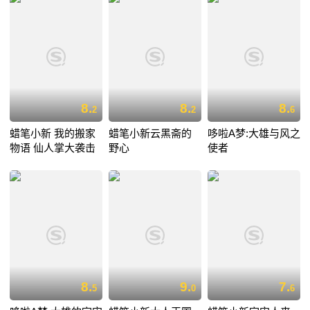
8.
8.
8.
2
2
6
蜡笔小新 我的搬家
蜡笔小新云黑斋的
哆啦A梦:大雄与风之
物语 仙人掌大袭击
野心
使者
8.
9.
7.
5
0
6