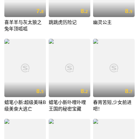
7.
8.
8.
8
2
9
喜羊羊与灰太狼之
跳跳虎历险记
幽灵公主
兔年顶呱呱
8.
8.
8.
5
2
7
蜡笔小新:超级美味B
蜡笔小新卟哩卟哩
春宵苦短,少女前进
级美食大逃亡
王国的秘密宝藏
吧！