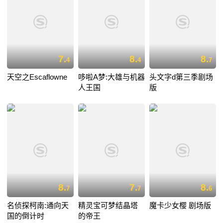
7.
8.
8.
4
4
7
天空之Escaflowne
哆啦A梦:大雄与机器
头文字d第三季剧场
人王国
版
8.
7.
8.
7
7
6
名侦探柯南:通向天
精灵宝可梦结晶塔
魔卡少女樱 剧场版
国的倒计时
的帝王