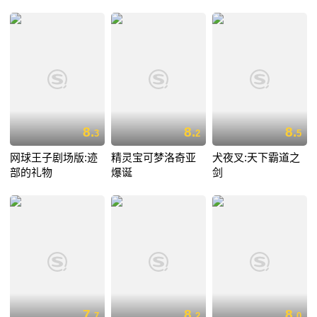
8.
8.
8.
3
2
5
网球王子剧场版:迹
精灵宝可梦洛奇亚
犬夜叉:天下霸道之
部的礼物
爆诞
剑
7.
8.
8.
7
2
0