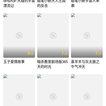
哆啦A梦:大雄的宇宙
蜡笔小新大人王国
蜡笔小新宇宙人来
漂流记
的反击
袭
8.
7.
7.
6
8
3
玉子爱情故事
暗杀教室剧场版365
喜羊羊与灰太狼之
天的时光
牛气冲天