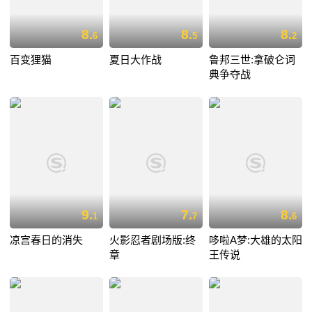
8.
8.
8.
6
5
2
百变狸猫
夏日大作战
鲁邦三世:拿破仑词
典争夺战
9.
7.
8.
1
7
6
凉宫春日的消失
火影忍者剧场版:终
哆啦A梦:大雄的太阳
章
王传说