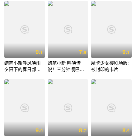
9.
7.
9.
1
9
1
蜡笔小新呼风唤雨
蜡笔小新 呼唤传
魔卡少女樱剧场版:
夕阳下的春日部男
说！三分钟嘎巴大
被封印的卡片
孩
进攻
9.
8.
8.
0
7
9