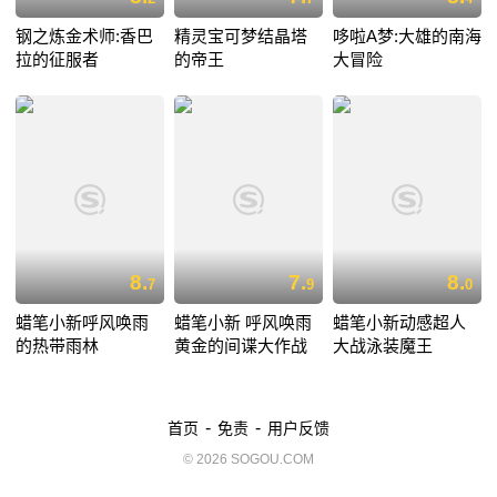
钢之炼金术师:香巴
精灵宝可梦结晶塔
哆啦A梦:大雄的南海
拉的征服者
的帝王
大冒险
8.
7.
8.
7
9
0
蜡笔小新呼风唤雨
蜡笔小新 呼风唤雨
蜡笔小新动感超人
的热带雨林
黄金的间谍大作战
大战泳装魔王
-
-
首页
免责
用户反馈
© 2026 SOGOU.COM