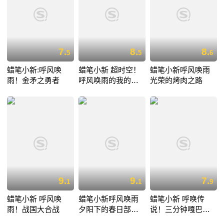
7.
8.
8.
5
5
6
蜡笔小新:呼风唤
蜡笔小新 超时空！
蜡笔小新呼风唤雨
雨！金矛之勇者
呼风唤雨的我的新
光荣的烤肉之路
娘
9.
9.
7.
1
1
9
蜡笔小新 呼风唤
蜡笔小新呼风唤雨
蜡笔小新 呼唤传
雨！战国大合战
夕阳下的春日部男
说！三分钟嘎巴大
孩
进攻