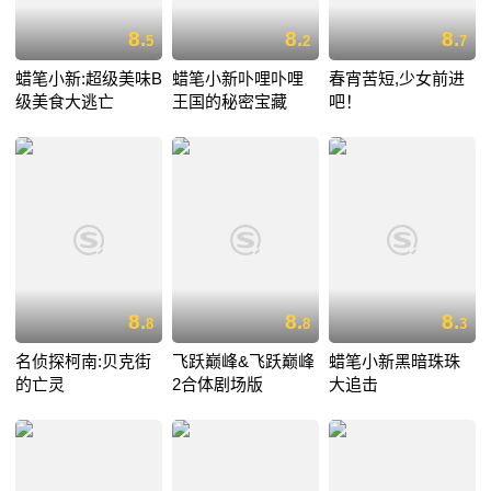
8.
8.
8.
5
2
7
蜡笔小新:超级美味B
蜡笔小新卟哩卟哩
春宵苦短,少女前进
级美食大逃亡
王国的秘密宝藏
吧！
8.
8.
8.
8
8
3
名侦探柯南:贝克街
飞跃巅峰&飞跃巅峰
蜡笔小新黑暗珠珠
的亡灵
2合体剧场版
大追击