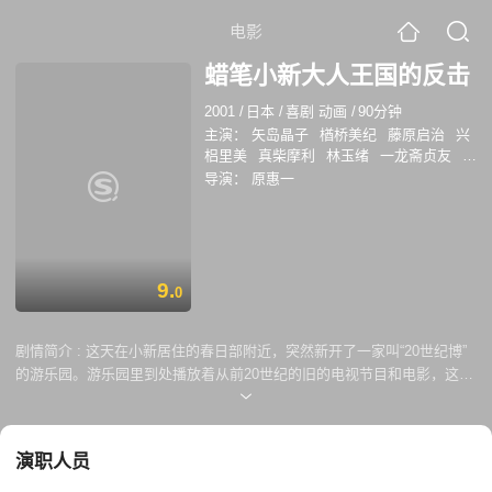
电影
蜡笔小新大人王国的反击
2001
/
日本
/
喜剧 动画
/
90分钟
主演：
矢岛晶子
楢桥美纪
藤原启治
兴
梠里美
真柴摩利
林玉绪
一龙斋贞友
佐
藤智惠
小林爱
三田友子
松尾银三
北川
导演：
原惠一
智绘
纳谷六朗
泷泽罗子
高田由美
富泽
美智惠
三石琴乃
京田尚子
稀代樱子
铃
木玲子
玉川纱己子
萩森侚子
大冢智子
茶风林
神奈延年
江川央生
冈野浩介
大
西健晴
铃村健一
儿岛千春
池本小百合
9.
0
宇和川惠美
工藤香子
伊藤健太郎
津嘉
山正种
小堺一机
关根勤
剧情简介 :
这天在小新居住的春日部附近，突然新开了一家叫“20世纪博”
的游乐园。游乐园里到处播放着从前20世纪的旧的电视节目和电影，这
里，一切都是从前时光的回放。每一个到了这里的大人，都沉浸在过去的
旧时光里，而对小孩子来说，这些的东西一点意思都没有。令小新万万想
不到的是，进入了游乐园的爸爸妈妈都不在理会其他事情，只是一直沉醉
演职人员
在以往的时光里。城里的大人们都进去了，只剩下了小孩子！这到底是谁
的阴谋，小新他们能否粉碎这阴谋？