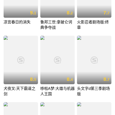
9.
8.
7.
1
2
7
凉宫春日的消失
鲁邦三世:拿破仑词
火影忍者剧场版:终
典争夺战
章
8.
8.
8.
5
4
7
犬夜叉:天下霸道之
哆啦A梦:大雄与机器
头文字d第三季剧场
剑
人王国
版