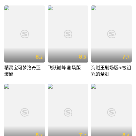
8.
8.
7.
2
5
7
精灵宝可梦洛奇亚
飞跃巅峰 剧场版
海贼王剧场版5:被诅
爆诞
咒的圣剑
8.
7.
8.
2
7
4