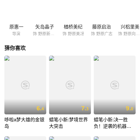
原惠一
矢岛晶子
楢桥美纪
藤原启治
兴梠里美
导演
饰 野原新之助
饰 野原美冴
饰 野原广志
饰 野原向日葵
猜你喜欢
6.
7.
9.
4
3
0
哆啦a梦大雄的金银
蜡笔小新:梦境世界
蜡笔小新:决一胜
岛
大突击
负！逆袭的机器人
爸爸