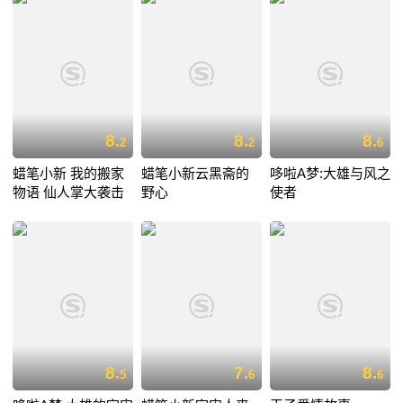
8.
8.
8.
2
2
6
蜡笔小新 我的搬家
蜡笔小新云黑斋的
哆啦A梦:大雄与风之
物语 仙人掌大袭击
野心
使者
8.
7.
8.
5
6
6