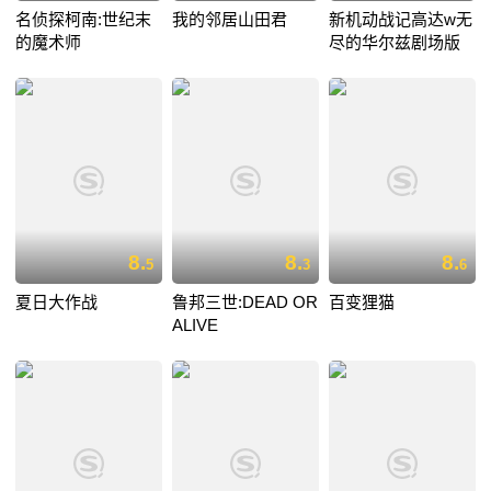
名侦探柯南:世纪末
我的邻居山田君
新机动战记高达w无
的魔术师
尽的华尔兹剧场版
8.
8.
8.
5
3
6
夏日大作战
鲁邦三世:DEAD OR
百变狸猫
ALIVE