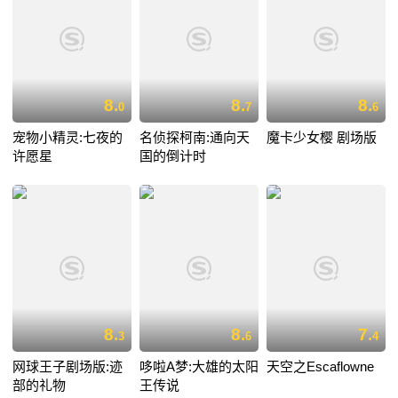
8.
8.
8.
0
7
6
宠物小精灵:七夜的
名侦探柯南:通向天
魔卡少女樱 剧场版
许愿星
国的倒计时
8.
8.
7.
3
6
4
网球王子剧场版:迹
哆啦A梦:大雄的太阳
天空之Escaflowne
部的礼物
王传说