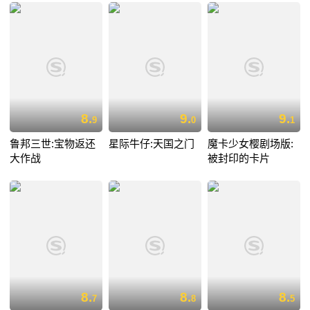
8.
9.
9.
9
0
1
鲁邦三世:宝物返还
星际牛仔:天国之门
魔卡少女樱剧场版:
大作战
被封印的卡片
8.
8.
8.
7
8
5