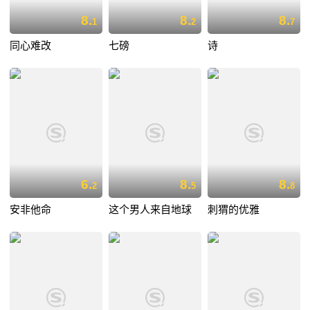
8.
8.
8.
1
2
7
同心难改
七磅
诗
6.
8.
8.
2
5
8
安非他命
这个男人来自地球
刺猬的优雅