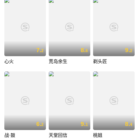
7.
8.
9.
2
6
2
心火
荒岛余生
剃头匠
6.
9.
8.
2
1
4
战·鼓
天堂回信
桃姐