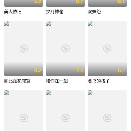
6.
8.
8.
2
7
1
美人依旧
岁月神偷
双姝怨
8.
7.
8.
2
9
6
她比烟花寂寞
和你在一起
念书的孩子