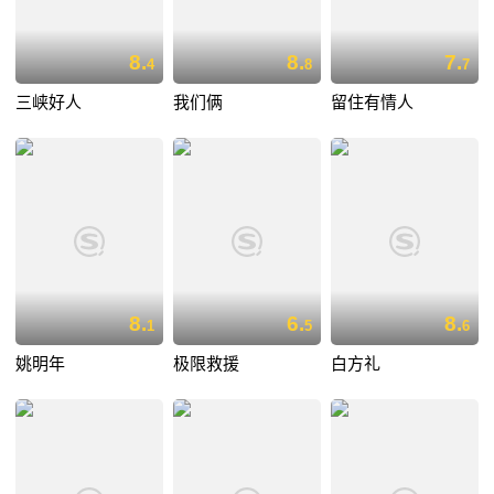
8.
8.
7.
4
8
7
三峡好人
我们俩
留住有情人
8.
6.
8.
1
5
6
姚明年
极限救援
白方礼