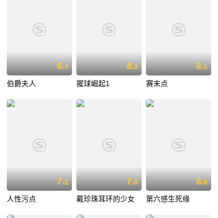
6.
8.
8.
9
2
1
伯爵夫人
猩球崛起1
赛末点
7.
7.
8.
2
8
0
人性污点
戴珍珠耳环的少女
第六感生死缘