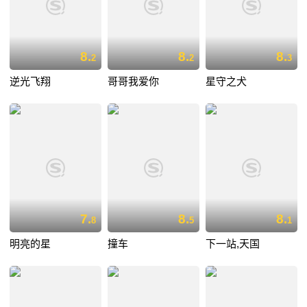
8.
8.
8.
2
2
3
逆光飞翔
哥哥我爱你
星守之犬
7.
8.
8.
8
5
1
明亮的星
撞车
下一站,天国