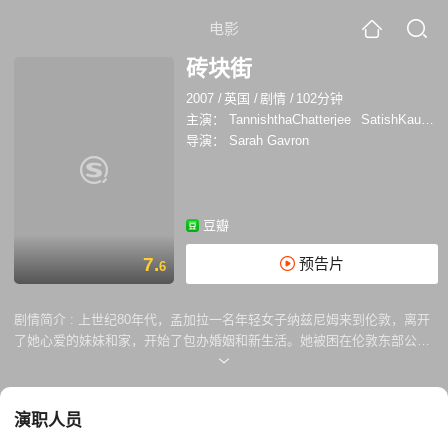
电影
砖块街
2007
/
英国
/
剧情
/
102分钟
主演：
TannishthaChatterjee
SatishKaushik
导演：
Sarah Gavron
豆瓣
7.
预告片
6
剧情简介 :
上世纪80年代，孟加拉一名年轻女子纳兹尼姆来到伦敦，离开
了她心爱的妹妹和家，开始了包办婚姻和新生活。她被困在伦敦东部公寓
的四面墙内，与中年的Chanu没有爱情，她担心自己的灵魂正在悄然死
去。与此同时，她的妹妹哈西娜在孟加拉国继续过着无忧无虑的生活。
演职人员