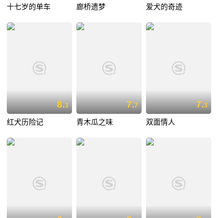
十七岁的单车
廊桥遗梦
爱犬的奇迹
8.
7.
7.
3
7
3
红犬历险记
青木瓜之味
双面情人