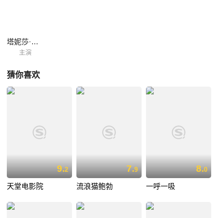
塔妮莎·查特吉
主演
猜你喜欢
9.
7.
8.
2
9
0
天堂电影院
流浪猫鲍勃
一呼一吸