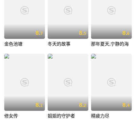
8.
8.
8.
7
5
6
金色池塘
冬天的故事
那年夏天,宁静的海
8.
8.
8.
1
2
4
修女传
姐姐的守护者
精疲力尽