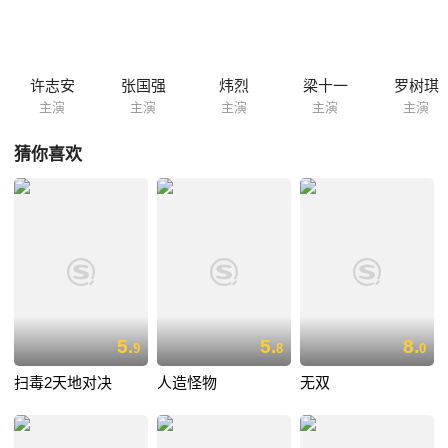
许志安
张国强
炜烈
梁十一
罗树琪
主演
主演
主演
主演
主演
猜你喜欢
5.
5.
8.
9
8
0
扫毒2天地对决
人造怪物
无双