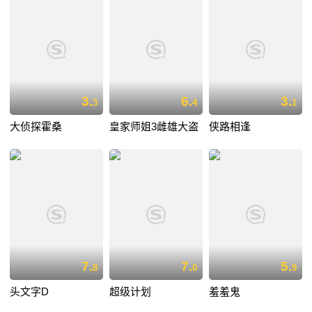
3.
6.
3.
3
4
1
大侦探霍桑
皇家师姐3雌雄大盗
侠路相逢
7.
7.
5.
8
0
9
头文字D
超级计划
羞羞鬼