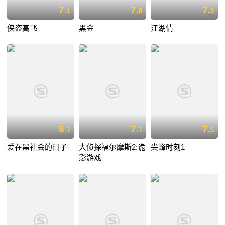
7.
7.
7.
1
8
3
侠盗高飞
黑金
江湖情
6.
7.
7.
7
7
5
爱在黑社会的日子
大侦探福尔摩斯2:诡
尖峰时刻1
影游戏