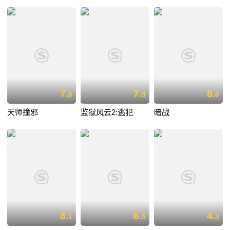
7.
7.
8.
8
9
6
天师撞邪
监狱风云2:逃犯
暗战
8.
6.
4.
1
5
3