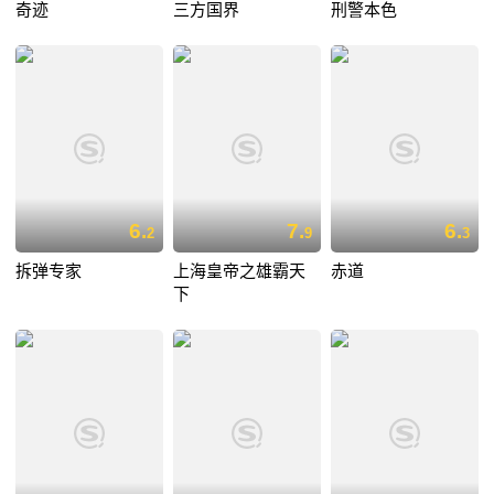
奇迹
三方国界
刑警本色
6.
7.
6.
2
9
3
拆弹专家
上海皇帝之雄霸天
赤道
下