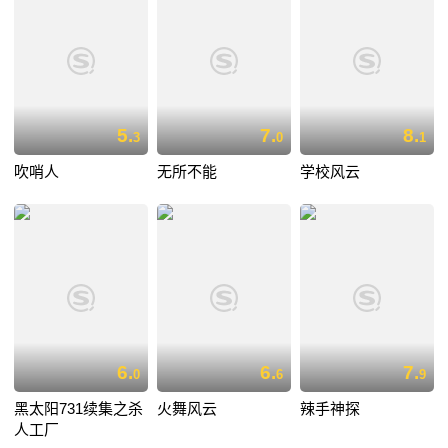
5.
7.
8.
3
0
1
吹哨人
无所不能
学校风云
6.
6.
7.
0
6
9
黑太阳731续集之杀
火舞风云
辣手神探
人工厂