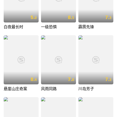
5.
8.
7.
0
5
3
白夜最长时
一级恐惧
霹雳先锋
8.
7.
7.
4
8
3
悬崖山庄奇案
风雨同路
川岛芳子