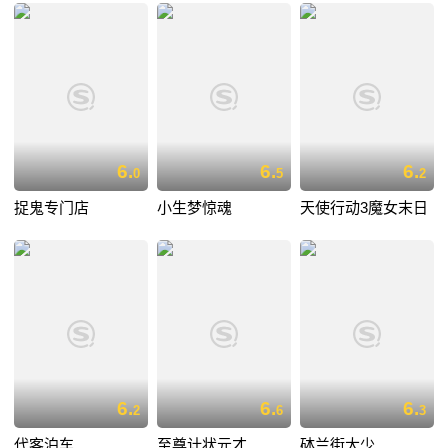
6.
6.
6.
0
5
2
捉鬼专门店
小生梦惊魂
天使行动3魔女末日
6.
6.
6.
2
6
3
代客泊车
至尊计状元才
砵兰街大少