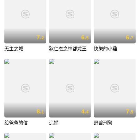
7.
6.
6.
2
5
7
无主之城
狄仁杰之神都龙王
快樂的小雞
8.
4.
7.
1
4
5
给爸爸的信
追捕
野兽刑警