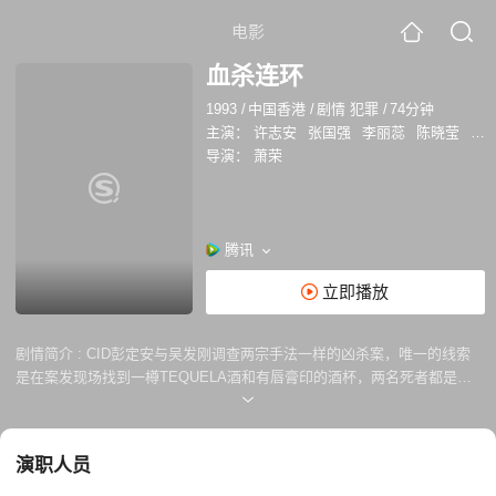
电影
血杀连环
1993
/
中国香港
/
剧情 犯罪
/
74分钟
主演：
许志安
张国强
李丽蕊
陈晓莹
炜
导演：
萧荣
腾讯
立即播放
剧情简介 :
CID彭定安与吴发刚调查两宗手法一样的凶杀案，唯一的线索
是在案发现场找到一樽TEQUELA酒和有唇膏印的酒杯，两名死者都是已
婚男士。安与发相信两宗案件都和单身名仕会所有关，展开调查后结识了
单身名仕会所负责人江敏和梁倩雯，调查无头绪下，第三宗同类命案又再
发生，同时安与雯、发与敏发展成为情侣，可惜人算不如天算。
演职人员