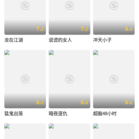
7.
7.
6.
2
1
4
龙在江湖
说谎的女人
冲天小子
6.
6.
6.
3
8
6
猛鬼出笼
暗夜逐仇
超脑48小时