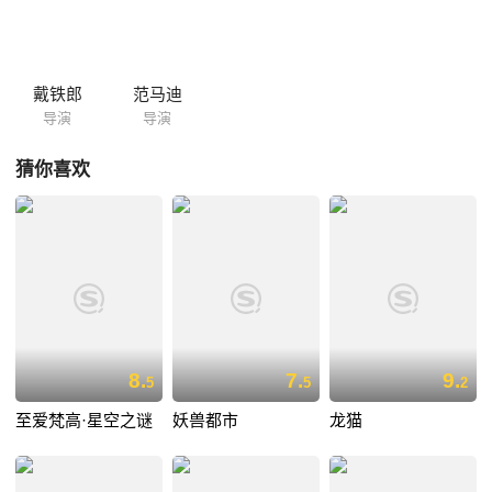
戴铁郎
范马迪
导演
导演
猜你喜欢
8.
7.
9.
5
5
2
至爱梵高·星空之谜
妖兽都市
龙猫