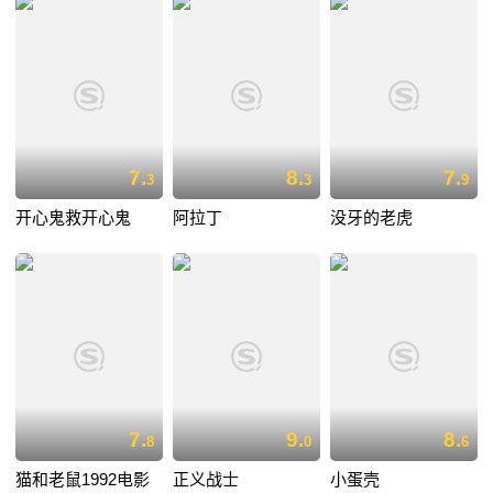
7.
8.
7.
3
3
9
开心鬼救开心鬼
阿拉丁
没牙的老虎
7.
9.
8.
8
0
6
猫和老鼠1992电影
正义战士
小蛋壳