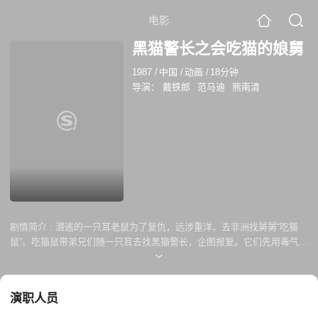
电影
黑猫警长之会吃猫的娘舅
1987
/
中国
/
动画
/
18分钟
导演：
戴铁郎
范马迪
熊南清
剧情简介 :
潜逃的一只耳老鼠为了复仇，远涉重洋，去非洲找舅舅“吃猫
鼠”。吃猫鼠带弟兄们随一只耳去找黑猫警长，企图报复。它们先用毒气杀
害了黄猫班长，又给黑猫警长写了恐吓信。黑猫警长立即查阅档案，掌握
了“吃猫鼠”的特性，便戴上防毒面具前去追捕，终将敌人一网打尽。机智
勇敢的黑猫警长侦破了一个又一个案件，保卫了森林的安全。
演职人员