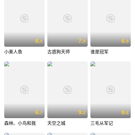
8.
7.
6.
5
9
9
小美人鱼
古惑狗天师
谁是冠军
6.
9.
8.
7
2
6
森林、小鸟和我
天空之城
三毛从军记