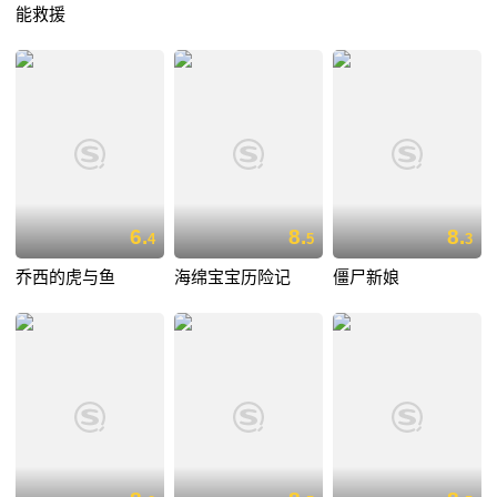
能救援
6.
8.
8.
4
5
3
乔西的虎与鱼
海绵宝宝历险记
僵尸新娘