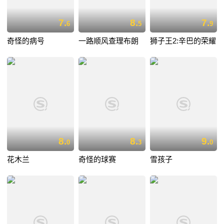
7.
8.
7.
6
5
9
奇怪的病号
一路顺风查理布朗
狮子王2:辛巴的荣耀
8.
8.
9.
0
3
0
花木兰
奇怪的球赛
雪孩子