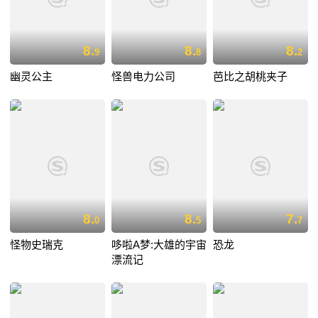
8.
8.
8.
9
8
2
幽灵公主
怪兽电力公司
芭比之胡桃夹子
8.
8.
7.
0
5
7
怪物史瑞克
哆啦A梦:大雄的宇宙
恐龙
漂流记