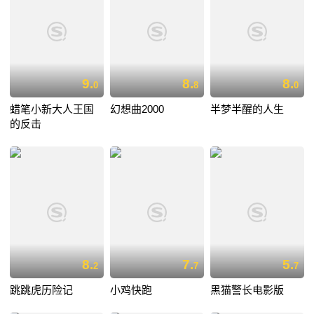
9.
8.
8.
0
8
0
蜡笔小新大人王国
幻想曲2000
半梦半醒的人生
的反击
8.
7.
5.
2
7
7
跳跳虎历险记
小鸡快跑
黑猫警长电影版