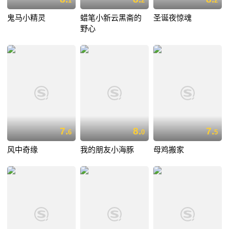
1
2
2
鬼马小精灵
蜡笔小新云黑斋的
圣诞夜惊魂
野心
7.
8.
7.
6
0
5
风中奇缘
我的朋友小海豚
母鸡搬家