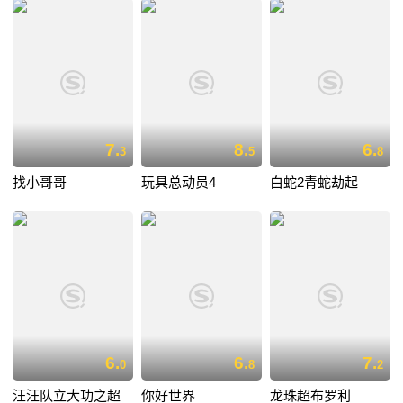
7.
8.
6.
3
5
8
找小哥哥
玩具总动员4
白蛇2青蛇劫起
6.
6.
7.
0
8
2
汪汪队立大功之超
你好世界
龙珠超布罗利