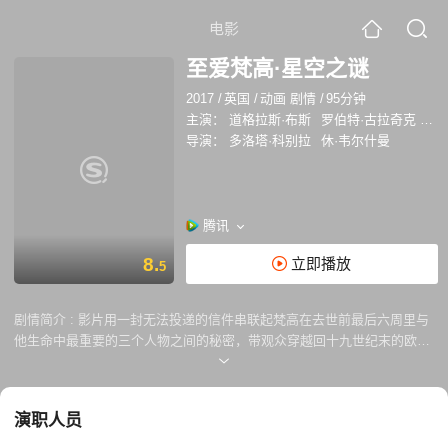
电影
至爱梵高·星空之谜
2017
/
英国
/
动画 剧情
/
95分钟
主演：
道格拉斯·布斯
罗伯特·古拉奇克
埃
导演：
多洛塔·科别拉
休·韦尔什曼
腾讯
8.
立即播放
5
剧情简介 :
影片用一封无法投递的信件串联起梵高在去世前最后六周里与
他生命中最重要的三个人物之间的秘密，带观众穿越回十九世纪末的欧
洲，并陪伴梵高走完他最后的人生。影片采用梵高原画作品中的人物原型
还原梵高的艺术人生，让观众在享受美得令人窒息的视觉盛宴时，抽丝剥
茧地发现隐藏了一个半世纪的秘密。
演职人员