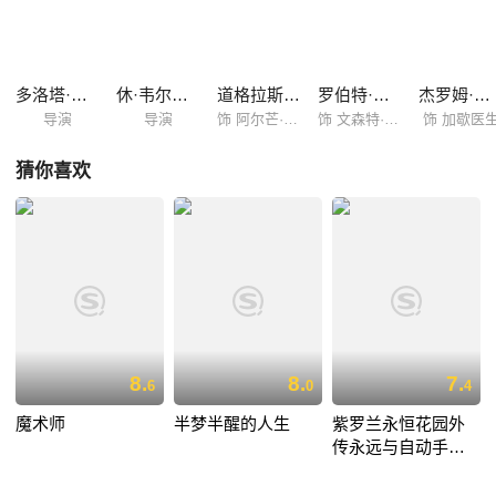
多洛塔·科别拉
休·韦尔什曼
道格拉斯·布斯
罗伯特·古拉奇克
杰罗姆·弗林
导演
导演
饰 阿尔芒·鲁兰
饰 文森特·梵高
饰 加歇医
猜你喜欢
8.
8.
7.
6
0
4
魔术师
半梦半醒的人生
紫罗兰永恒花园外
传永远与自动手记
人偶