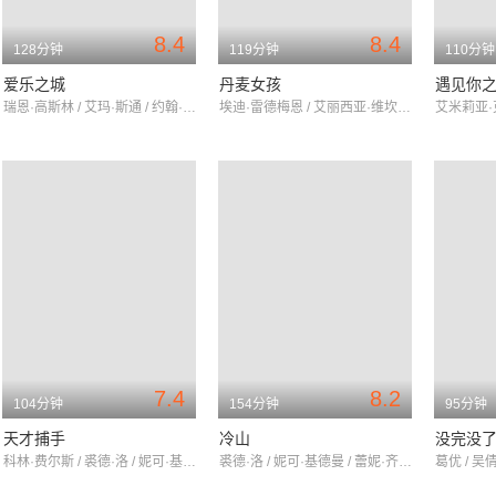
8.4
8.4
128分钟
119分钟
110分钟
爱乐之城
丹麦女孩
遇见你
瑞恩·高斯林 / 艾玛·斯通 / 约翰·传奇
埃迪·雷德梅恩 / 艾丽西亚·维坎德 / 本·卫肖
7.4
8.2
104分钟
154分钟
95分钟
天才捕手
冷山
没完没
科林·费尔斯 / 裘德·洛 / 妮可·基德曼
裘德·洛 / 妮可·基德曼 / 蕾妮·齐薇格
葛优 / 吴倩