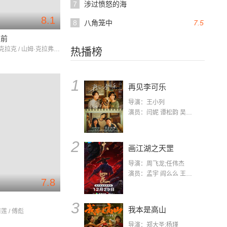
7
涉过愤怒的海
8.1
8
八角笼中
7.5
之前
艾米莉亚·克拉克 / 山姆·克拉弗林 / 珍妮特·麦克蒂尔
热播榜
1
再见李可乐
导演：王小列
演员：闫妮 谭松韵 吴京 蒋龙 赵小棠 冯雷 李虎城 平安 小七 小可乐
2
画江湖之天罡
导演：周飞龙;任伟杰
演员：孟宇 阎么么 王凯 郭政建 阎萌萌 杨默 高枫 齐斯伽 刘芊含 马程
7.8
了
3
我本是高山
莲 / 傅彪
导演：郑大圣;杨瑾