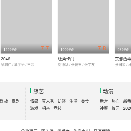
7.7
7.8
129分钟
100分钟
98分钟
2046
旺角卡门
东邪西
梁朝伟 / 章子怡 / 王菲
刘德华 / 张曼玉 / 张学友
张国荣 / 
综艺
动漫
谍战
泰剧
情感
真人秀
访谈
生活
美食
后宫
热血
新
游戏
相亲
竞技
神魔
校园
202
企业推广
-
输入法
-
浏览器
-
免责声明
-
官方微博