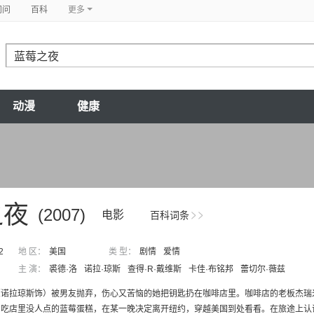
问问
百科
更多
动漫
健康
之夜
(2007)
电影
百科词条
2
地 区：
美国
类 型：
剧情
爱情
主 演：
裘德·洛
诺拉·琼斯
查得·R·戴维斯
卡佳·布铭邦
蕾切尔·薇兹
（诺拉琼斯饰）被男友抛弃，伤心又苦恼的她把钥匙扔在咖啡店里。咖啡店的老板杰瑞
吃店里没人点的蓝莓蛋糕，在某一晚决定离开纽约，穿越美国到处看看。在旅途上认识