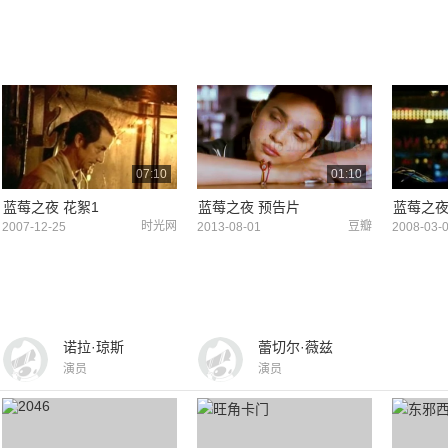
07:10
01:10
蓝莓之夜 花絮1
蓝莓之夜 预告片
蓝莓之夜
时光网
豆瓣
2007-12-25
2013-08-01
2008-03-
诺拉·琼斯
蕾切尔·薇兹
演员
演员