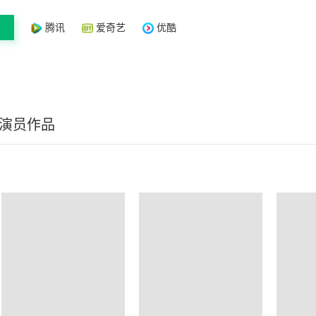
腾讯
爱奇艺
优酷
/演员作品