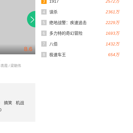
3
1917
2572万
4
误杀
2361万
5
绝地战警：疾速追击
2229万
6
多力特的奇幻冒险
1693万
7
八佰
1432万
8.6
8.8
93分钟
94分钟
8
极速车王
654万
毒
东邪西毒:终极版
阿飞正传
林青霞 / 梁朝伟
张国荣 / 林青霞 / 梁朝伟
张国荣 / 张曼玉 / 刘
番
搞笑
机战
0