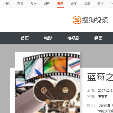
网页
微信
知乎
图片
视频
医疗
汉语
翻译
首页
电影
电视剧
综艺
蓝莓
上 映：
2007-12-2
导 演：
王家卫
简 介：
伊丽莎白
伊丽莎白爱