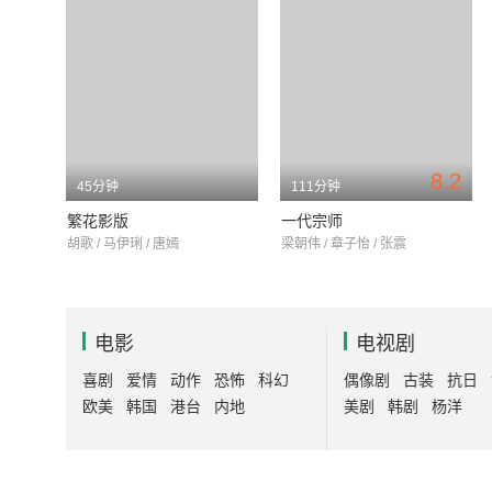
8.2
45分钟
111分钟
繁花影版
一代宗师
胡歌 / 马伊琍 / 唐嫣
梁朝伟 / 章子怡 / 张震
电影
电视剧
喜剧
爱情
动作
恐怖
科幻
偶像剧
古装
抗日
欧美
韩国
港台
内地
美剧
韩剧
杨洋