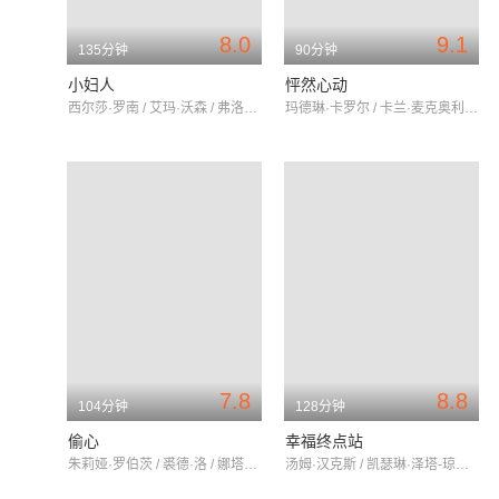
8.0
9.1
135分钟
90分钟
小妇人
怦然心动
西尔莎·罗南 / 艾玛·沃森 / 弗洛伦丝·皮尤
玛德琳·卡罗尔 / 卡兰·麦克奥利菲 / 瑞贝卡·德·莫妮
7.8
8.8
104分钟
128分钟
偷心
幸福终点站
朱莉娅·罗伯茨 / 裘德·洛 / 娜塔莉·波特曼
汤姆·汉克斯 / 凯瑟琳·泽塔-琼斯 / 斯坦利·图齐