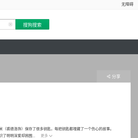
无障碍
分享
米（裘德洛饰）保存了很多钥匙，每把钥匙都埋藏了一个伤心的故事。
了明明深爱却困囿...
更多