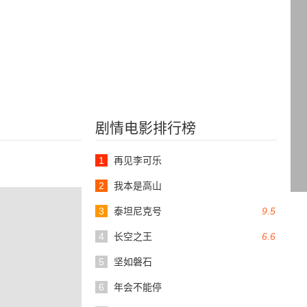
剧情电影排行榜
1
再见李可乐
2
我本是高山
3
泰坦尼克号
9.5
4
长空之王
6.6
5
坚如磐石
6
年会不能停