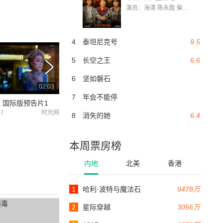
演员：海清 陈永胜 柴烨 王玥婷 万国鹏 美朵达瓦 赵瑞婷 罗解艳 郭莉娜 潘家艳
4
泰坦尼克号
9.5
5
长空之王
6.6
6
坚如磐石
02:03
01:10
7
年会不能停
 国际版预告片1
蓝莓之夜 国际版预告片2
蓝莓之夜 中文版
时光网
时光网
07
2008-03-07
2008-02-04
8
消失的她
6.4
本周票房榜
内地
北美
香港
1
哈利·波特与魔法石
9478万
2
星际穿越
3056万