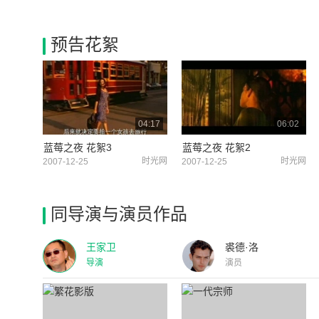
预告花絮
04:17
06:02
蓝莓之夜 花絮3
蓝莓之夜 花絮2
时光网
时光网
2007-12-25
2007-12-25
同导演与演员作品
王家卫
裘德·洛
导演
演员