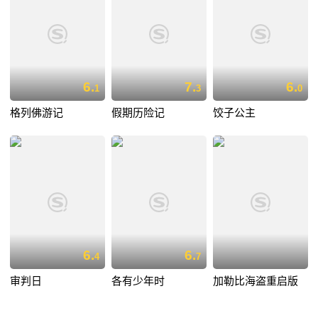
6.
7.
6.
1
3
0
格列佛游记
假期历险记
饺子公主
6.
6.
4
7
审判日
各有少年时
加勒比海盗重启版