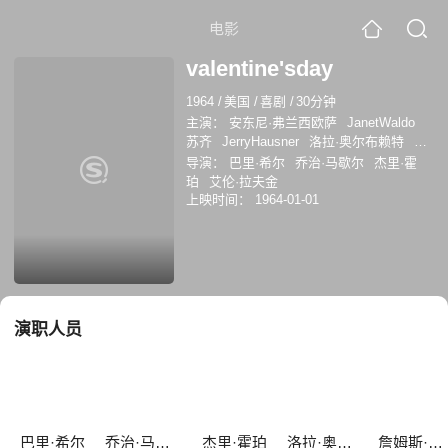
电影
valentine'sday
1964
/
美国
/
喜剧
/
30分钟
主演：
安东尼·弗兰西欧萨
JanetWaldo
苏齐
JerryHausner
洛拉·奥尔布赖特
詹
姆斯·布洛林
玛琳·麦森
伊冯娜·克雷格
导演：
巴里·希尔
乔治·马歇尔
杰里·霍
尼娜·弗彻
基南·怀恩
休·马洛威
保罗·安
珀
艾伦·拉夫金
卡
黛安娜·麦克贝恩
马尔洛·托马斯
安妮
上映时间：
1964-01-01
·弗朗西丝
朗·霍华德
Janet Waldo
Jack
Soo
Jerry Hausner
演职人员
巴里·希尔
乔治·马歇尔
杰里·霍珀
洛拉·奥尔布赖特
詹姆斯·布洛林