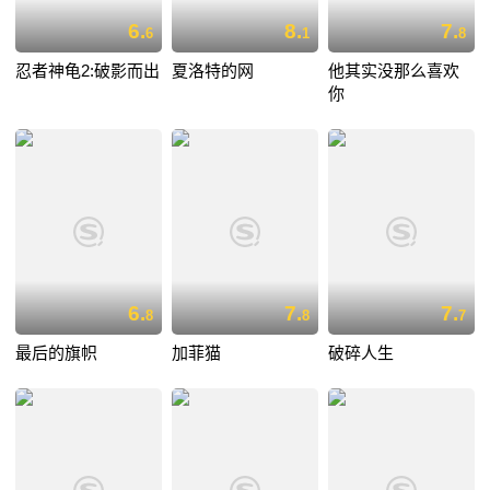
6.
8.
7.
6
1
8
忍者神龟2:破影而出
夏洛特的网
他其实没那么喜欢
你
6.
7.
7.
8
8
7
最后的旗帜
加菲猫
破碎人生