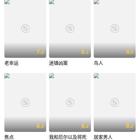
7.
6.
8.
6
1
0
老幸运
迷镇凶案
鸟人
6.
8.
8.
9
2
2
焦点
我和厄尔以及将死
居家男人