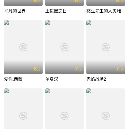
6.
8.
8.
9
6
3
平凡的世界
土拨鼠之日
憨豆先生的大灾难
8.
7.
7.
3
5
3
爱你,西蒙
单身汉
赤焰战场2