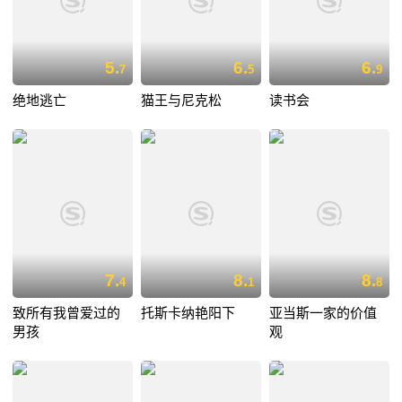
5.
6.
6.
7
5
9
绝地逃亡
猫王与尼克松
读书会
7.
8.
8.
4
1
8
致所有我曾爱过的
托斯卡纳艳阳下
亚当斯一家的价值
男孩
观