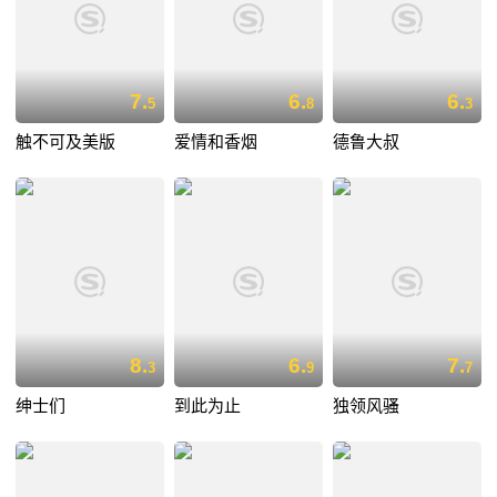
7.
6.
6.
5
8
3
触不可及美版
爱情和香烟
德鲁大叔
8.
6.
7.
3
9
7
绅士们
到此为止
独领风骚