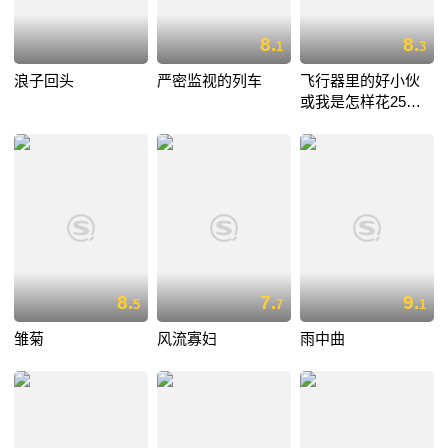
8.
8.
1
3
浪子回头
严密监视的列车
飞行器里的好小伙
或我是怎样花25小
时11分从伦敦飞到
巴黎
8.
7.
9.
5
7
1
雏菊
风流寡妇
雨中曲