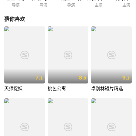
导演
导演
导演
主演
主演
猜你喜欢
7.
8.
9.
1
8
1
天师捉妖
桃色公寓
卓别林短片精选