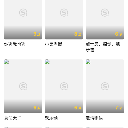
9.
8.
6.
3
2
9
你逃我也逃
小鬼当街
威士忌、探戈、狐
步舞
6.
6.
7.
6
4
2
真命天子
欢乐颂
敬请稍候