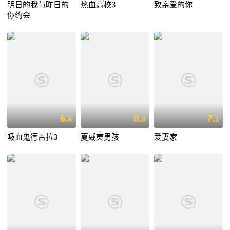
明日的我与昨日的
热血高校3
致亲爱的你
你约会
6.
8.
7.
6
0
1
吸血鬼德古拉3
夏威夷男孩
爱妻家