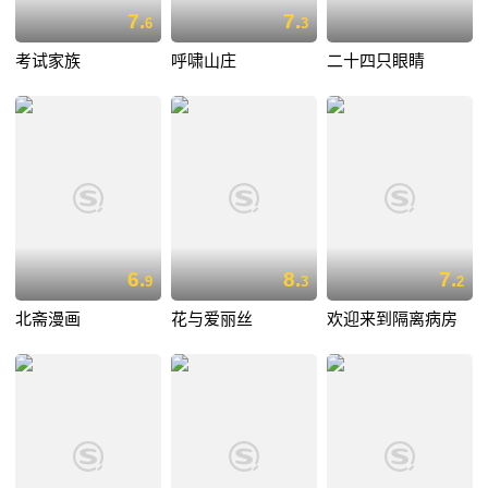
7.
7.
6
3
考试家族
呼啸山庄
二十四只眼睛
6.
8.
7.
9
3
2
北斋漫画
花与爱丽丝
欢迎来到隔离病房