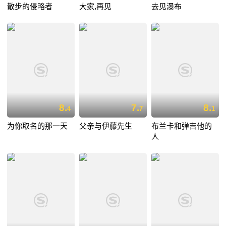
散步的侵略者
大家,再见
去见瀑布
8.
7.
8.
4
7
1
为你取名的那一天
父亲与伊藤先生
布兰卡和弹吉他的
人