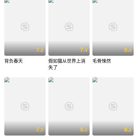
7.
7.
5.
2
4
9
背负春天
假如猫从世界上消
毛骨悚然
失了
7.
5.
8.
7
3
2