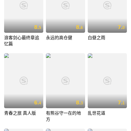
8.
8.
7.
5
6
0
浪客剑心最终章追
永远的高仓健
白昼之雨
忆篇
6.
8.
7.
4
3
1
青春之旅 真人版
有熊谷守一在的地
乱世花道
方