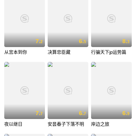
7.
6.
8.
2
5
3
从宫本到你
决算忠臣藏
行骗天下jp运势篇
7.
6.
6.
7
7
9
夜以继日
安昙春子下落不明
岸边之旅