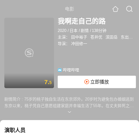
电影
我啊走自己的路
2020
/
日本
/
剧情
/
138分钟
主演：
田中裕子
苍井优
滨田岳
东出昌大
导演：
冲田修一
哔哩哔哩
7.
立即播放
5
剧情简介 :
75岁的桃子独自生活在东京郊外。20岁时为避免包办婚姻逃到
东京以来，桃子凭自己意愿组建家庭并幸福生活了55年。在丈夫猝死之
后，和平度过暮年的计划遭到挫败，成为独居老人的桃子却意外收获了三
个精神伙伴，于是重拾昔日活力，伴随相互交织的回忆和现实，重新审视
过往的一生。 日本名导冲田修一的新作改编自63岁出道的日本女作家若
演职人员
竹千佐子的同名自传体小说，老戏骨田中裕子饰演主人公桃子，苍井优饰
演20-34岁的桃子。