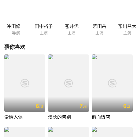
冲田修一
田中裕子
苍井优
滨田岳
东出昌大
导演
主演
主演
主演
主演
猜你喜欢
6.
7.
6.
3
6
3
爱情人偶
漫长的告别
假面饭店