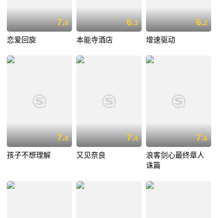
7.
6.
6.
0
3
2
恋爱回旋
本能寺酒店
增速驱动
7.
7.
7.
8
4
6
孩子不想理解
又见奈良
浪客剑心最终章人
诛篇