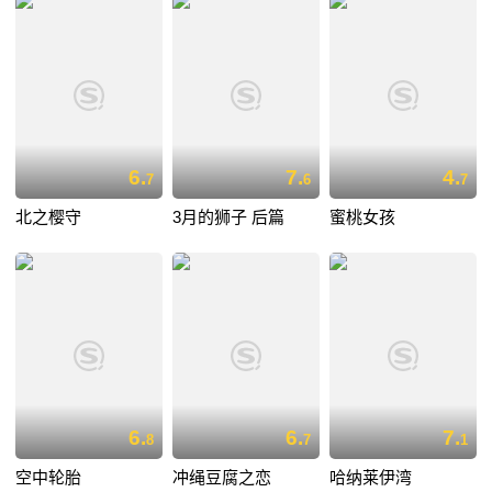
6.
7.
4.
7
6
7
北之樱守
3月的狮子 后篇
蜜桃女孩
6.
6.
7.
8
7
1
空中轮胎
冲绳豆腐之恋
哈纳莱伊湾