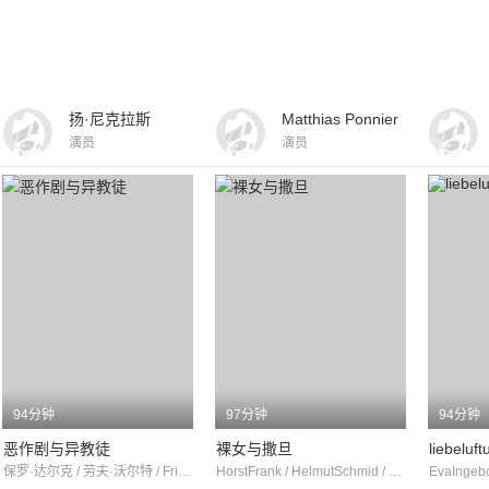
扬·尼克拉斯
Matthias Ponnier
演员
演员
94分钟
97分钟
94分钟
恶作剧与异教徒
裸女与撒旦
liebeluf
保罗·达尔克 / 劳夫·沃尔特 / FritzTillmann
HorstFrank / HelmutSchmid / KarinKernke