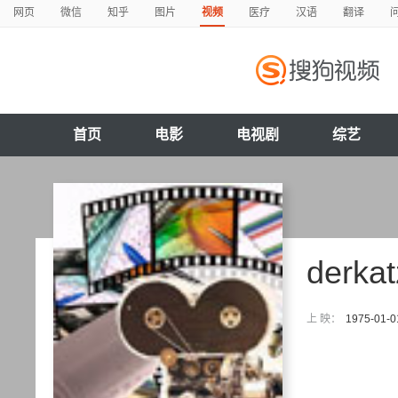
网页
微信
知乎
图片
视频
医疗
汉语
翻译
首页
电影
电视剧
综艺
derka
上 映：
1975-01-0