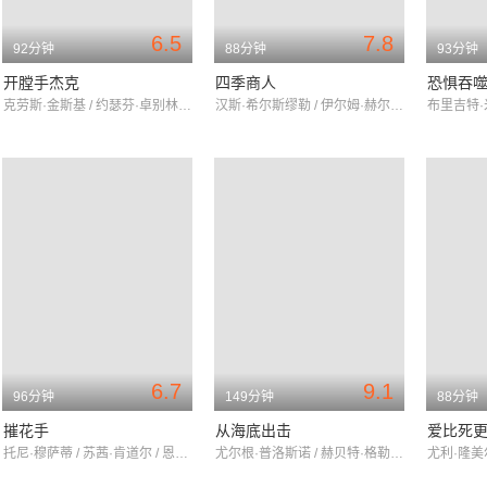
6.5
7.8
92分钟
88分钟
93分钟
开膛手杰克
四季商人
恐惧吞
克劳斯·金斯基 / 约瑟芬·卓别林 / 莉娜·罗迈
汉斯·希尔斯缪勒 / 伊尔姆·赫尔曼 / 汉娜·许古拉
6.7
9.1
96分钟
149分钟
88分钟
摧花手
从海底出击
爱比死
托尼·穆萨蒂 / 苏茜·肯道尔 / 恩里科·玛丽亚·萨莱诺
尤尔根·普洛斯诺 / 赫贝特·格勒内梅厄 / KlausWennemann