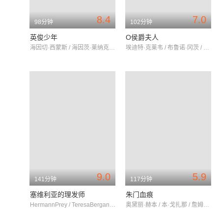
8.4
7.0
98分钟
102分钟
英俊少年
O侯爵夫人
海因切·西蒙斯 / 海因茨·莱纳克 / 歌琳德·洛克
埃迪特·克莱韦 / 布鲁诺·冈茨 / 埃达赛裴尔
9.0
5.9
141分钟
117分钟
塞维利亚的理发师
朱门血痕
HermannPrey / TeresaBerganza / LuigiAlva
奥黛丽·赫本 / 本·戈扎那 / 詹姆斯·梅森