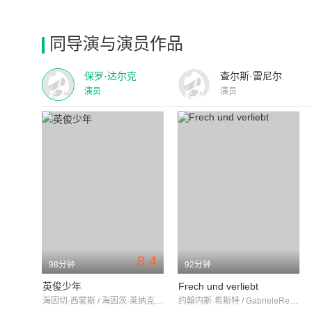
同导演与演员作品
保罗·达尔克
查尔斯·雷尼尔
演员
演员
8.4
98分钟
92分钟
英俊少年
Frech und verliebt
海因切·西蒙斯 / 海因茨·莱纳克 / 歌琳德·洛克
约翰内斯·希斯特 / GabrieleReismüller / CharlottDaudert