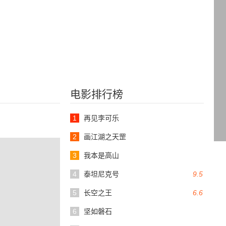
电影排行榜
1
再见李可乐
2
画江湖之天罡
3
我本是高山
4
泰坦尼克号
9.5
5
长空之王
6.6
6
坚如磐石