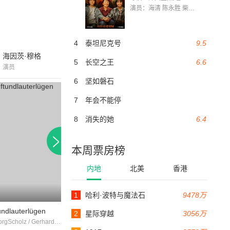
演员：海清 陈永胜 柴烨 王玥婷 万国鹏 美朵达瓦 赵瑞婷 罗解艳 郭莉娜 潘家艳
4
泰坦尼克号
9.5
海因茨·穆格
5
长空之王
6.6
演员
6
坚如磐石
7
年会不能停
8
消失的她
6.4
本周票房榜
内地
北美
香港
1
哈利·波特与魔法石
9478万
95分钟
100分钟
tundlauterlügen
capriccio
2
星际穿越
3056万
EvaIngeborgScholz / GerhardRiedmann / DorisKirchner
安娜·冯·帕伦 / Kte Kühl / Anton Imkamp