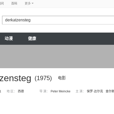
问问
百科
更多
动漫
健康
tzensteg
(1975)
电影
1
地 区：
西德
导 演：
Peter Meincke
主 演：
保罗·达尔克
查尔斯