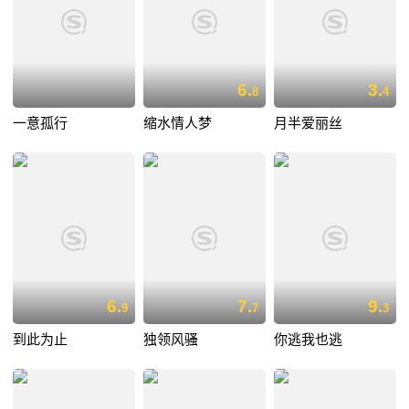
6.
3.
8
4
一意孤行
缩水情人梦
月半爱丽丝
6.
7.
9.
9
7
3
到此为止
独领风骚
你逃我也逃