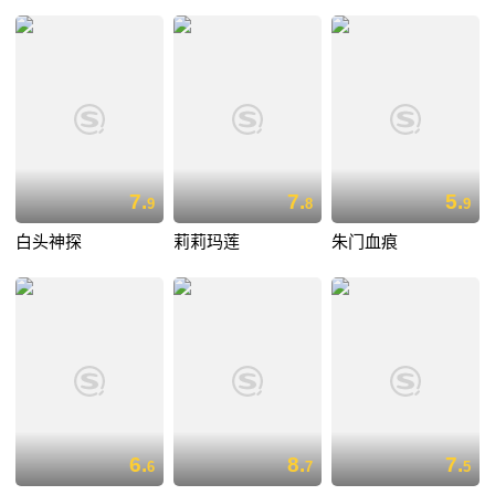
7.
7.
5.
9
8
9
白头神探
莉莉玛莲
朱门血痕
6.
8.
7.
6
7
5