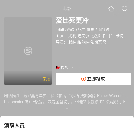
电影
爱比死更冷
1969
/
西德
/
犯罪 喜剧
/
88分钟
主演：
尤利·隆美尔
汉娜·许古拉
卡特琳·沙克
导演：
赖纳·维尔纳·法斯宾德
搜狐
7.
立即播放
2
剧情简介 :
慕尼黑青年弗兰茨（赖纳·维尔纳·法斯宾德 Rainer Werner
Fassbinder 饰）出狱后，决定金盆洗手。但他转眼就被黑社会组织盯上，
想要诱使他重新犯罪，但是弗兰茨意志坚定，拒绝就范。他回到慕尼黑找
到女友乔安娜（汉娜·许古拉 Hanna Schygulla 饰），两人住在一起。弗
兰茨整天无所事事，靠着乔安娜的接客钱生活，但是乔安娜一直渴望与他
演职人员
结婚，过上平静的生活。不久，弗兰茨的狱友布鲁诺（尤利·隆美尔 Ulli
Lommel 饰）来到慕尼黑找到弗兰茨，跟他们住在一起。布鲁诺其实是黑