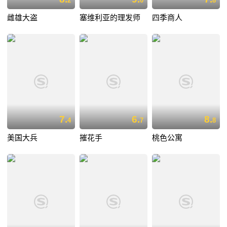
2
0
8
雌雄大盗
塞维利亚的理发师
四季商人
7.
6.
8.
4
7
8
美国大兵
摧花手
桃色公寓