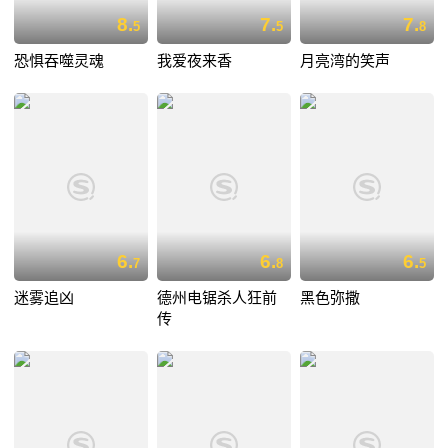
8.
7.
7.
5
5
8
恐惧吞噬灵魂
我爱夜来香
月亮湾的笑声
6.
6.
6.
7
8
5
迷雾追凶
德州电锯杀人狂前
黑色弥撒
传