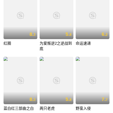
8.
5.
6.
3
8
2
红圈
为爱叛逆2之逆战到
命运速递
底
8.
5.
7.
3
8
7
蓝白红三部曲之白
两只老虎
野蛮入侵