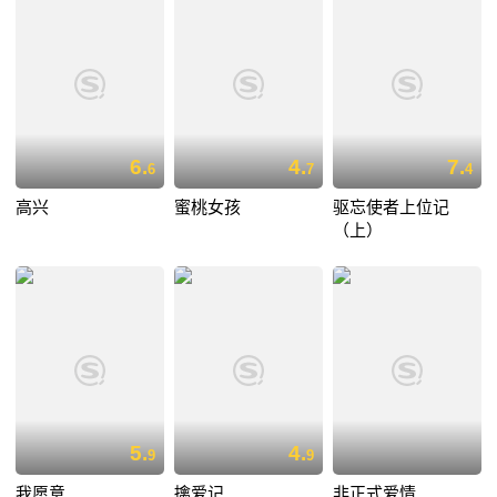
6.
4.
7.
6
7
4
高兴
蜜桃女孩
驱忘使者上位记
（上）
5.
4.
9
9
我愿意
擒爱记
非正式爱情