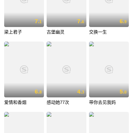
7.
7.
6.
1
6
9
梁上君子
古堡幽灵
交换一生
6.
4.
5.
8
3
0
爱情和香烟
感动她77次
带你去见我妈