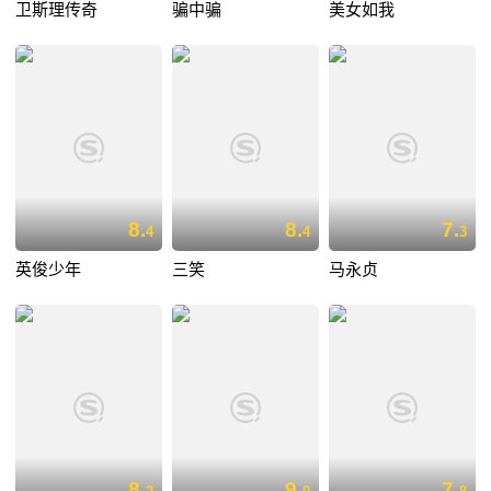
卫斯理传奇
骗中骗
美女如我
8.
8.
7.
4
4
3
英俊少年
三笑
马永贞
8.
9.
7.