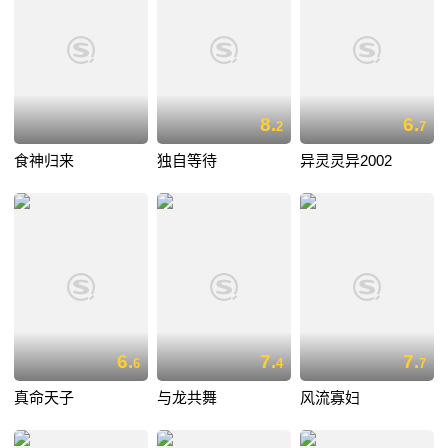
8.
6.
2
7
食神归来
独自等待
异灵灵异2002
6.
7.
7.
6
4
7
真命天子
与龙共舞
风流寡妇