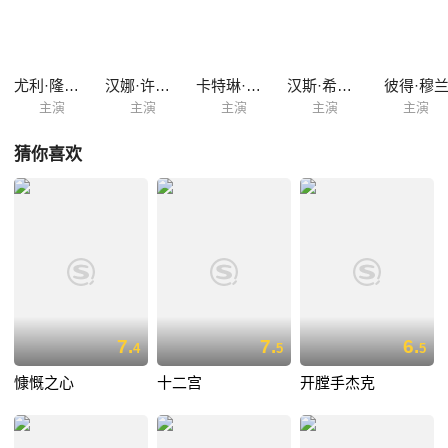
社会组织成员，他设计了几个陷阱试图让弗兰茨重回犯罪之路，但是弗兰
茨毫不知情，甚至让自己的女友去陪布鲁诺。虽然弗兰茨对乔安娜毫不在
意，一心爱着弗兰兹的乔安娜在布鲁诺再次陷害他的时候报了警，乱枪中
布鲁诺被打死，弗兰兹和乔安娜试图逃跑，但是他们面前的死亡之路似乎
尤利·隆美尔
汉娜·许古拉
卡特琳·沙克
汉斯·希尔斯缪勒
彼得·穆
无法逾...
主演
主演
主演
主演
主演
猜你喜欢
7.
7.
6.
4
5
5
慷慨之心
十二宫
开膛手杰克