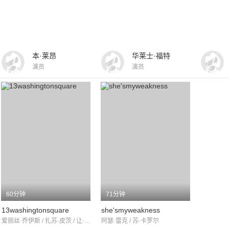
本·莱昂
华莱士·福特
演员
演员
60分钟
71分钟
13washingtonsquare
she'smyweakness
爱丽丝·乔伊斯 / 扎苏·皮茨 / 让·赫肖尔特
阿瑟·雷克 / 苏·卡罗尔