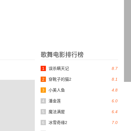
歌舞电影排行榜
1
误杀瞒天记
8.7
2
穿靴子的猫2
8.1
3
小美人鱼
4.8
4
潘金莲
6.0
5
魔法满屋
6.4
6
冰雪奇缘2
7.0