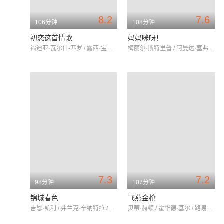
8.2
7.6
106分钟
108分钟
初恋这首情歌
妈妈咪呀！
福迪亚·瓦尔什-匹罗 / 露西·宝通 / 杰克·莱诺
梅丽尔·斯特里普 / 阿曼达·塞弗里德 / 皮尔斯·布鲁斯南
7.3
7.2
98分钟
107分钟
锦城春色
飞燕金枪
吉恩·凯利 / 弗兰克·辛纳特拉 / 朱尔斯·芒辛
贝蒂·赫顿 / 霍华德·基尔 / 路易斯·卡尔亨