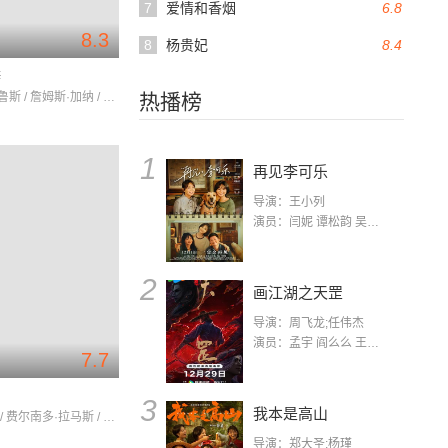
7
爱情和香烟
6.8
8.3
8
杨贵妃
8.4
辨
朱莉·安德鲁斯 / 詹姆斯·加纳 / 罗伯特·普雷斯顿
热播榜
1
再见李可乐
导演：王小列
演员：闫妮 谭松韵 吴京 蒋龙 赵小棠 冯雷 李虎城 平安 小七 小可乐
2
画江湖之天罡
导演：周飞龙;任伟杰
演员：孟宇 阎么么 王凯 郭政建 阎萌萌 杨默 高枫 齐斯伽 刘芊含 马程
7.7
妇
3
我本是高山
拉娜·特纳 / 费尔南多·拉马斯 / 尤娜·默克尔
导演：郑大圣;杨瑾