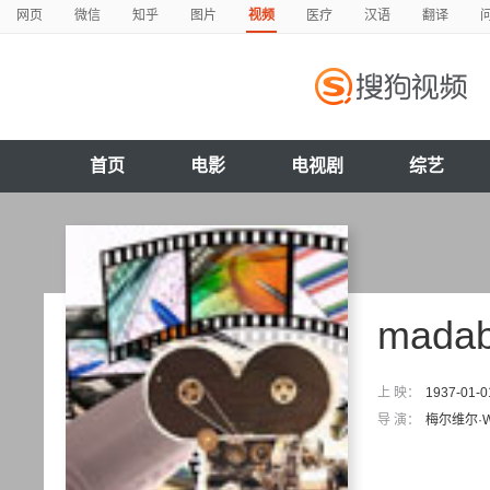
网页
微信
知乎
图片
视频
医疗
汉语
翻译
首页
电影
电视剧
综艺
mada
上 映：
1937-01-0
导 演：
梅尔维尔·