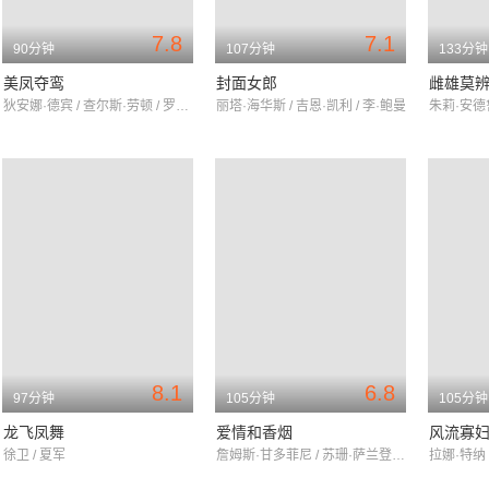
7.8
7.1
90分钟
107分钟
133分钟
美凤夺鸾
封面女郎
雌雄莫
狄安娜·德宾 / 查尔斯·劳顿 / 罗伯特·卡明斯
丽塔·海华斯 / 吉恩·凯利 / 李·鲍曼
8.1
6.8
97分钟
105分钟
105分钟
龙飞凤舞
爱情和香烟
风流寡
徐卫 / 夏军
詹姆斯·甘多菲尼 / 苏珊·萨兰登 / 凯特·温斯莱特