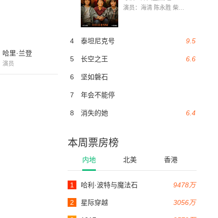
演员：海清 陈永胜 柴烨 王玥婷 万国鹏 美朵达瓦 赵瑞婷 罗解艳 郭莉娜 潘家艳
4
泰坦尼克号
9.5
哈里·兰登
5
长空之王
6.6
演员
6
坚如磐石
7
年会不能停
8
消失的她
6.4
本周票房榜
内地
北美
香港
1
哈利·波特与魔法石
9478万
2
星际穿越
3056万