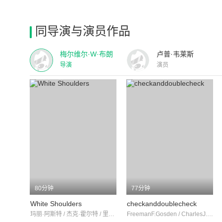
同导演与演员作品
梅尔维尔·W·布朗
卢普·韦莱斯
导演
演员
80分钟
77分钟
White Shoulders
checkanddoublecheck
玛丽·阿斯特 / 杰克·霍尔特 / 里卡多·柯兹
FreemanF.Gosden / CharlesJ.Correll / 苏·卡罗尔