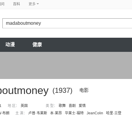
问问
百科
更多
动漫
健康
boutmoney
(1937)
电影
1
地 区：
英国
类 型：
歌舞
喜剧
爱情
W·布朗
主 演：
卢普·韦莱斯
本·莱昂
华莱士·福特
JeanColin
哈里·兰登