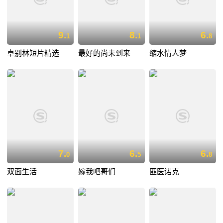
9.
8.
6.
1
1
8
卓别林短片精选
最好的尚未到来
缩水情人梦
7.
6.
6.
0
5
8
双面生活
嫁我吧哥们
匪医诺克