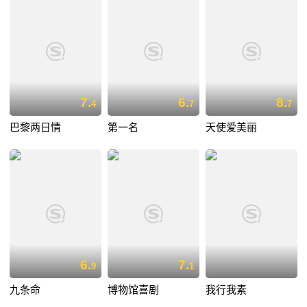
7.
6.
8.
4
7
7
巴黎两日情
第一名
天使爱美丽
6.
7.
9
1
九条命
博物馆喜剧
我行我素