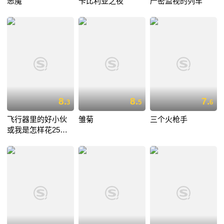
恶魔
卡比利亚之夜
严密监视的列车
8.
8.
7.
3
5
6
飞行器里的好小伙
雏菊
三个火枪手
或我是怎样花25小
时11分从伦敦飞到
巴黎