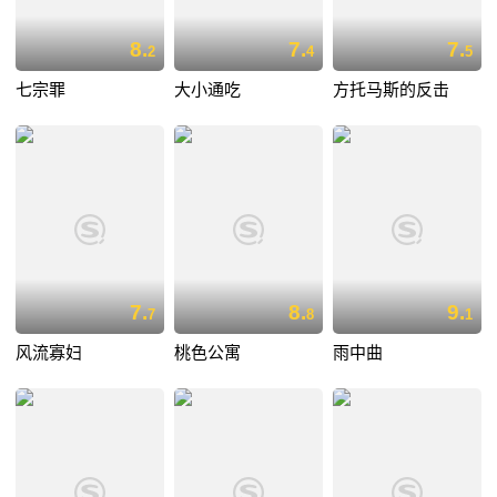
8.
7.
7.
2
4
5
七宗罪
大小通吃
方托马斯的反击
7.
8.
9.
7
8
1
风流寡妇
桃色公寓
雨中曲