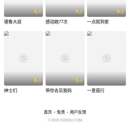
6.
4.
6.
3
3
5
德鲁大叔
感动她77次
一点就到家
8.
5.
3
0
绅士们
带你去见我妈
一意孤行
-
-
首页
免责
用户反馈
© 2026 SOGOU.COM