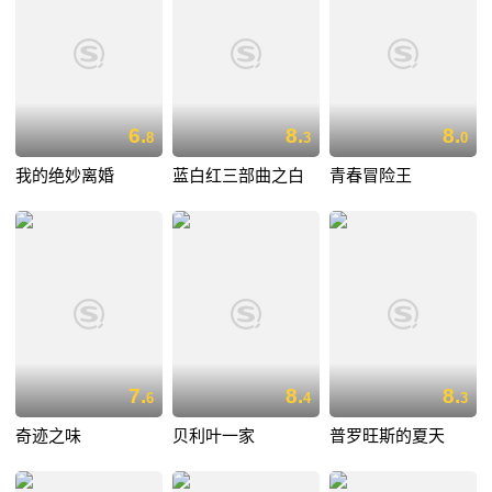
6.
8.
8.
8
3
0
我的绝妙离婚
蓝白红三部曲之白
青春冒险王
7.
8.
8.
6
4
3
奇迹之味
贝利叶一家
普罗旺斯的夏天