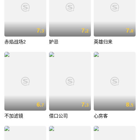
7.
7.
7.
3
2
0
赤焰战场2
妒忌
英雄归来
6.
7.
8.
7
3
5
不加滤镜
借口公司
心房客