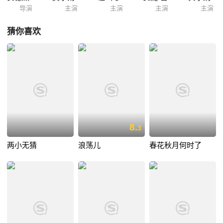
导演
主演
主演
主演
主演
猜你喜欢
8.
3
两小无猜
浪荡儿
春花秋月何时了