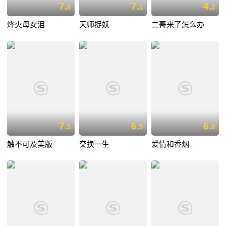
7.
7.
4.
8
1
2
烽火母女泪
天师捉妖
二哥来了怎么办
7.
6.
6.
5
9
8
触不可及美版
交换一生
爱情和香烟