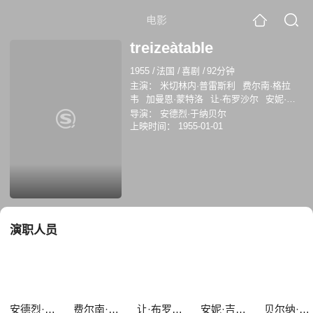
电影
treizeàtable
1955
/
法国
/
喜剧
/
92分钟
主演：
米切林内·普雷斯利
费尔南·格拉
韦
加曼恩·蒙特洛
让·布罗沙尔
安妮·吉
拉尔多
米沙·奥尔
勒内·勒菲弗-贝尔
贝
导演：
安德烈·于纳贝尔
尔纳·拉雅里热
Jacqueline Huet
伊冯娜·
上映时间：
1955-01-01
蒙洛尔
演职人员
安德烈·于纳贝尔
费尔南·格拉韦
让·布罗沙尔
安妮·吉拉尔多
贝尔纳·拉雅里热