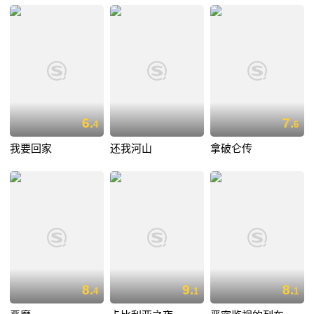
6.
7.
4
6
我要回家
还我河山
拿破仑传
8.
9.
8.
4
1
1