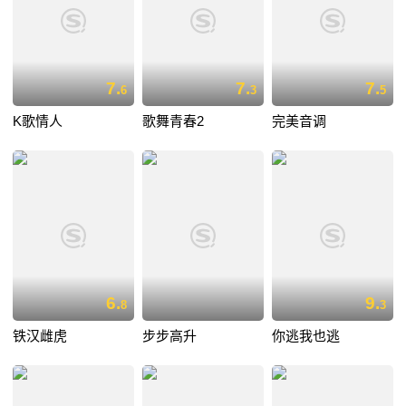
7.
7.
7.
6
3
5
K歌情人
歌舞青春2
完美音调
6.
9.
8
3
铁汉雌虎
步步高升
你逃我也逃