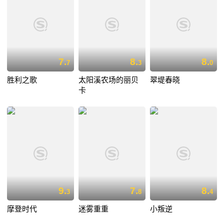
7.
8.
8.
7
3
0
胜利之歌
太阳溪农场的丽贝
翠堤春晓
卡
9.
7.
8.
3
8
4
摩登时代
迷雾重重
小叛逆