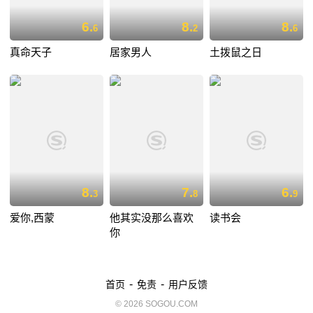
6.
8.
8.
6
2
6
真命天子
居家男人
土拨鼠之日
8.
7.
6.
3
8
9
爱你,西蒙
他其实没那么喜欢
读书会
你
-
-
首页
免责
用户反馈
© 2026 SOGOU.COM