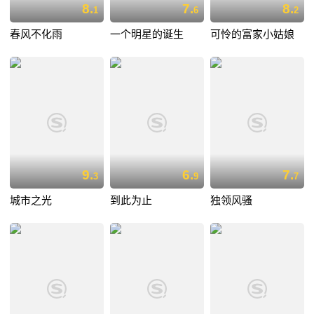
8.
7.
8.
1
6
2
春风不化雨
一个明星的诞生
可怜的富家小姑娘
9.
6.
7.
3
9
7
城市之光
到此为止
独领风骚