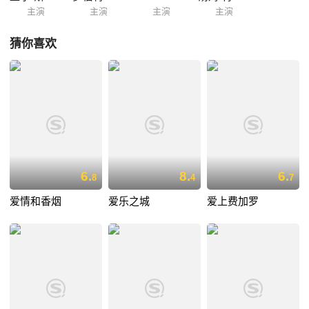
主演
主演
主演
主演
猜你喜欢
6.
8.
6.
8
4
7
爱情和香烟
爱乐之城
爱上费加罗