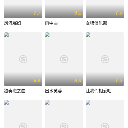
7.
9.
7.
7
1
0
风流寡妇
雨中曲
女狼俱乐部
6.
8.
7.
5
5
0
独奏恋之曲
出水芙蓉
让我们相爱吧