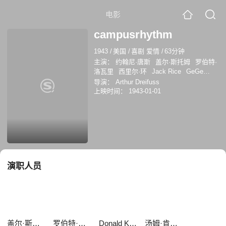
电影
campusrhythm
1943
/
美国
/
喜剧 爱情
/
63分钟
主演：
约翰尼·唐斯
盖尔·斯托姆
罗伯特·
洛瓦里
西里尔·环
Jack Rice
GeGe
Pearson
惠勒·奥克曼
Donald Kerr
汤姆·
导演：
Arthur Dreifuss
肯尼迪
Herbert Heyes
上映时间：
1943-01-01
演职人员
盖尔·斯托姆
罗伯特·洛瓦里
Donald Kerr
汤姆·肯尼迪