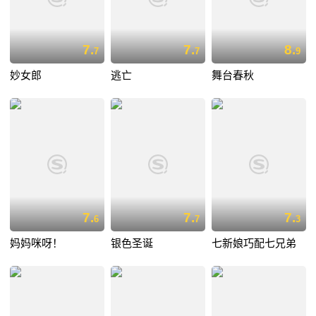
7.
7.
8.
7
7
9
妙女郎
逃亡
舞台春秋
7.
7.
7.
6
7
3
妈妈咪呀！
银色圣诞
七新娘巧配七兄弟