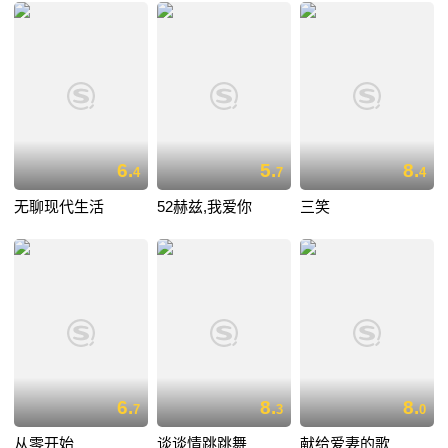
6.
5.
8.
4
7
4
无聊现代生活
52赫兹,我爱你
三笑
6.
8.
8.
7
3
0
从零开始
谈谈情跳跳舞
献给爱妻的歌