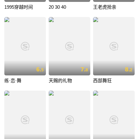
1995穿越时间
20 30 40
王老虎抢亲
6.
7.
8.
5
8
2
练·恋·舞
天赐的礼物
西部舞狂