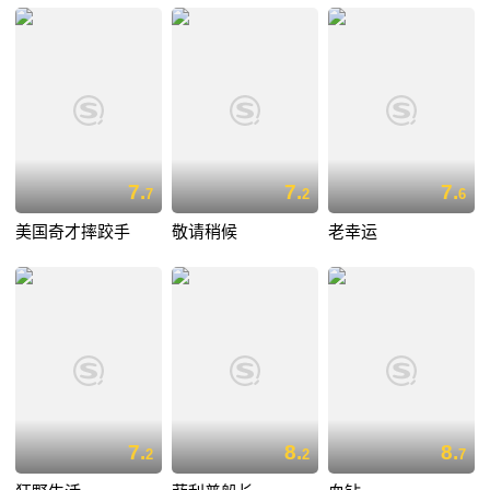
7.
7.
7.
7
2
6
美国奇才摔跤手
敬请稍候
老幸运
7.
8.
8.
2
2
7