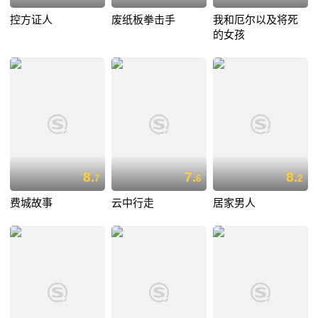
控方证人
废纸板拳击手
我和厄尔以及将死
的女孩
8.
7.
8.
7
6
2
费城故事
云中行走
居家男人