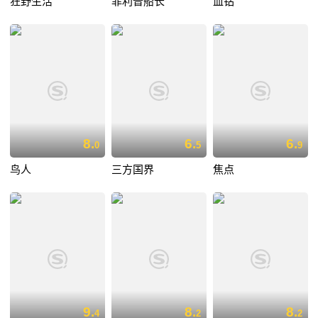
狂野生活
菲利普船长
血钻
8.
6.
6.
0
5
9
鸟人
三方国界
焦点
9.
8.
8.
4
2
2