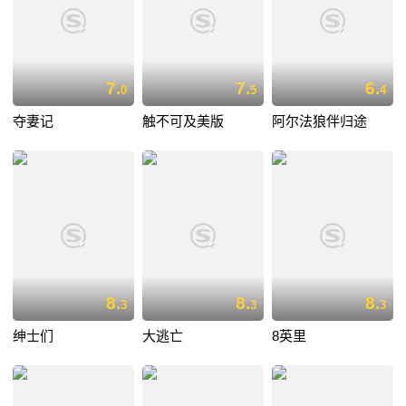
7.
7.
6.
0
5
4
夺妻记
触不可及美版
阿尔法狼伴归途
8.
8.
8.
3
3
3
绅士们
大逃亡
8英里