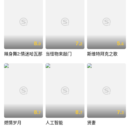
8.
7.
5.
0
2
6
辣身舞2:情迷哈瓦那
当怪物来敲门
斯维特拜克之歌
8.
8.
7.
7
7
3
燃情岁月
人工智能
贤妻