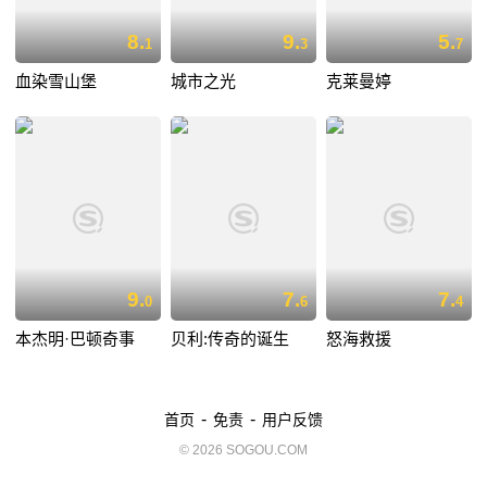
8.
9.
5.
1
3
7
血染雪山堡
城市之光
克莱曼婷
9.
7.
7.
0
6
4
本杰明·巴顿奇事
贝利:传奇的诞生
怒海救援
-
-
首页
免责
用户反馈
© 2026 SOGOU.COM