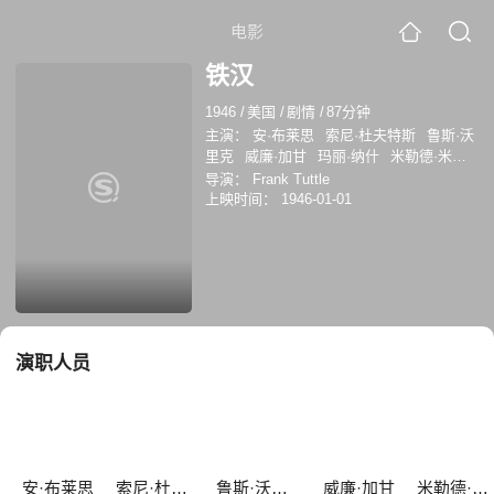
电影
铁汉
1946
/
美国
/
剧情
/
87分钟
主演：
安·布莱思
索尼·杜夫特斯
鲁斯·沃
里克
威廉·加甘
玛丽·纳什
米勒德·米切
尔
Garry Owen
Jack Overman
Georgia
导演：
Frank Tuttle
Lee Settle
凯斯·理查德
上映时间：
1946-01-01
演职人员
安·布莱思
索尼·杜夫特斯
鲁斯·沃里克
威廉·加甘
米勒德·米切尔