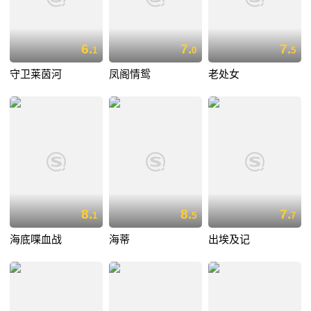
6.
7.
7.
1
0
5
守卫莱茵河
凤阁情鸳
老处女
8.
8.
7.
1
5
7
海底喋血战
海蒂
出埃及记