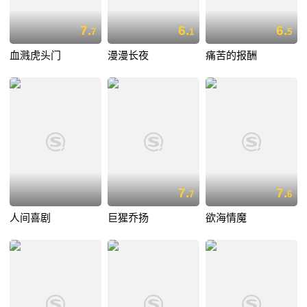
7.
6.
6.
7
1
5
血溅虎头门
漫漫长夜
痛苦的报酬
7.
7.
7
6
人间喜剧
巨猩乔扬
欲海情魔