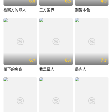
6.
6.
4.
8
5
3
检察方的罪人
三方国界
刑警本色
6.
6.
7.
7
4
7
楼下的房客
我是证人
局内人