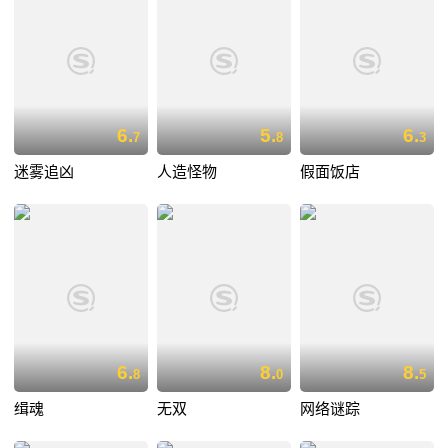
6.
5.
6.
7
8
3
迷雾追凶
人造怪物
假面饭店
6.
8.
8.
8
0
5
缉魂
无双
网络谜踪