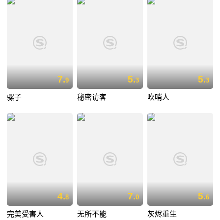
7.
5.
5.
9
3
3
骡子
秘密访客
吹哨人
4.
7.
5.
8
0
6
完美受害人
无所不能
灰烬重生