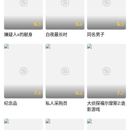
6.
5.
6.
3
0
5
嫌疑人x的献身
白夜最长时
同名男子
7.
6.
7.
0
2
7
纪念品
私人采购员
大侦探福尔摩斯2:诡
影游戏