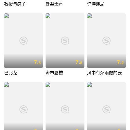
教授与疯子
暴裂无声
惊涛迷局
7.
7.
7.
3
6
2
巴比龙
海市蜃楼
风中有朵雨做的云