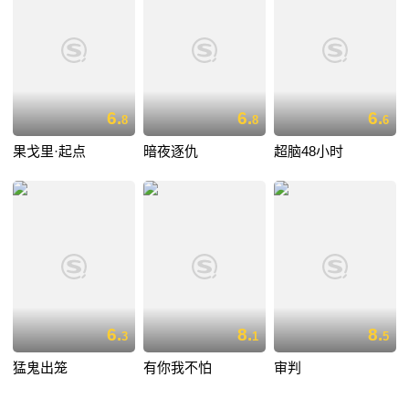
6.
6.
6.
8
8
6
果戈里·起点
暗夜逐仇
超脑48小时
6.
8.
8.
3
1
5
猛鬼出笼
有你我不怕
审判