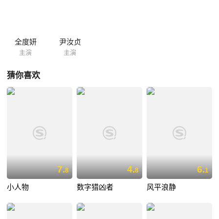
全度妍
尹汝贞
主演
主演
猜你喜欢
7.
4.
6.
8
8
1
小人物
数字猎凶者
风平浪静