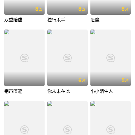
8.
8.
8.
5
2
4
双重赔偿
独行杀手
恶魔
6.
5.
9
9
销声匿迹
你从未在此
小小陌生人