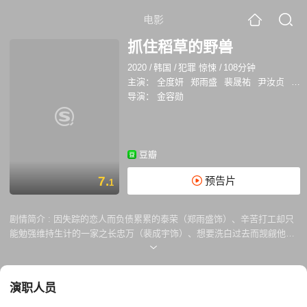
电影
抓住稻草的野兽
2020
/
韩国
/
犯罪 惊悚
/
108分钟
主演：
全度妍
郑雨盛
裴晟祐
尹汝贞
郑
导演：
金容勋
豆瓣
7.
预告片
1
剧情简介 :
因失踪的恋人而负债累累的泰荣（郑雨盛饰）、辛苦打工却只
能勉强维持生计的一家之长忠万（裴成宇饰）、想要洗白过去而觊觎他人
所有的妍希（全度妍饰），以及高利贷放贷者朴社长（郑满植饰）、因欠
债而家庭破碎的美兰（申贤彬饰）、非法滞留者镇泰（郑家蓝饰）、一心
为家人而活的英善（陈庆饰）、失忆的顺子（尹汝贞饰），所有身处困境
演职人员
的这些人，都将一个钱袋视为自己人生的最后机会，从而引发了一连串始
料未及的事件。