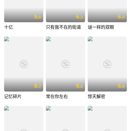
5.
6.
6.
6
3
4
十亿
只有我不在的街道
谜一样的双眼
8.
5.
5.
7
0
8
记忆碎片
常在你左右
惊天解密