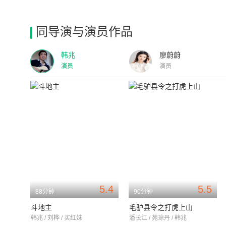
同导演与演员作品
韩兆
廖蔚蔚
演员
演员
5.4
5.5
88分钟
90分钟
斗地主
毛驴县令之打虎上山
韩兆 / 刘桦 / 买红妹
潘长江 / 苑琼丹 / 韩兆