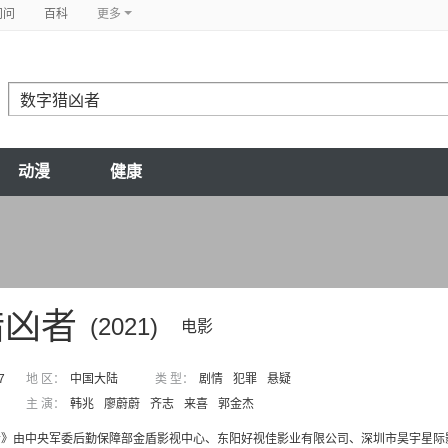
问问
百科
更多
动漫
健康
猎凶者
(2021)
电影
7
地 区：
中国大陆
类 型：
剧情
犯罪
悬疑
主 演：
韩兆
廖蔚蔚
齐志
来喜
郭金杰
》由中央军委后勤保障部金盾影视中心、东阳好视佳影业有限公司、深圳市昊宇星际影