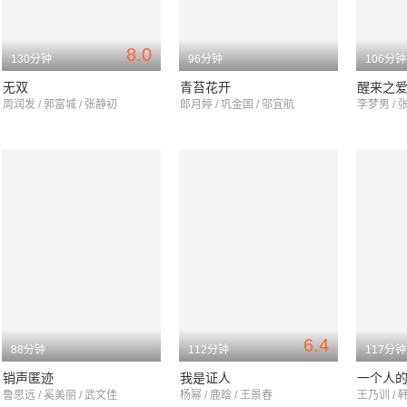
8.0
130分钟
96分钟
106分钟
无双
青苔花开
醒来之
周润发 / 郭富城 / 张静初
郎月婷 / 巩金国 / 邬宜航
李梦男 / 张
6.4
88分钟
112分钟
117分钟
销声匿迹
我是证人
一个人
鲁思远 / 奚美丽 / 武文佳
杨幂 / 鹿晗 / 王景春
王乃训 / 