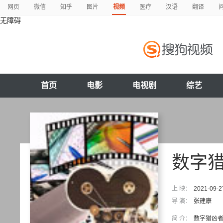
网页
微信
知乎
图片
视频
医疗
汉语
翻译
无障碍
首页
电影
电视剧
综艺
数字
上 映：
2021-09-2
导 演：
张建康
简 介：
数字猎凶者