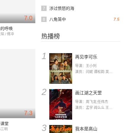
7
涉过愤怒的海
7.0
8
八角笼中
7.5
爱的呼唤
琛 / 傅冲
热播榜
1
再见李可乐
导演：王小列
演员：闫妮 谭松韵 吴京 蒋龙 赵小棠 冯雷 李虎城 平安 小七 小可乐
2
画江湖之天罡
导演：周飞龙;任伟杰
演员：孟宇 阎么么 王凯 郭政建 阎萌萌 杨默 高枫 齐斯伽 刘芊含 马程
7.3
的课堂
3
我本是高山
韩三明