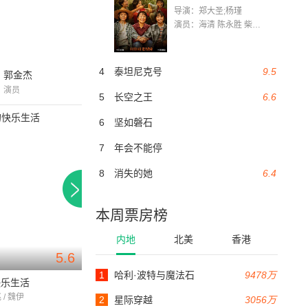
导演：郑大圣;杨瑾
演员：海清 陈永胜 柴烨 王玥婷 万国鹏 美朵达瓦 赵瑞婷 罗解艳 郭莉娜 潘家艳
4
泰坦尼克号
9.5
郭金杰
演员
5
长空之王
6.6
6
坚如磐石
7
年会不能停
8
消失的她
6.4
本周票房榜
内地
北美
香港
5.6
5.8
98分钟
91分钟
1
哈利·波特与魔法石
9478万
快乐生活
候鸟
格桑花之爱在前行
 / 魏伊
王姬 / 高丽雯 / 陈朵怡
郑岚 / 修睿 / 赵亮
2
星际穿越
3056万