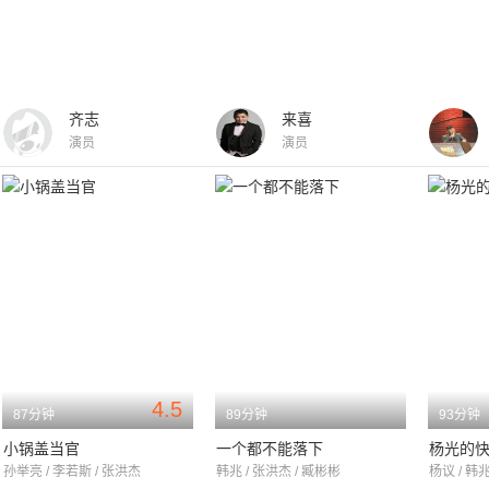
齐志
来喜
演员
演员
4.5
87分钟
89分钟
93分钟
小锅盖当官
一个都不能落下
杨光的
孙举亮 / 李若斯 / 张洪杰
韩兆 / 张洪杰 / 臧彬彬
杨议 / 韩兆