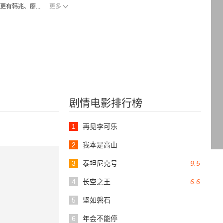
有韩兆、廖...
更多
剧情电影排行榜
1
再见李可乐
2
我本是高山
3
泰坦尼克号
9.5
4
长空之王
6.6
5
坚如磐石
6
年会不能停