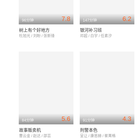
7.8
6.2
96分钟
147分钟
树上有个好地方
银河补习班
杜旭光 / 刘盼 / 张新锋
邓超 / 白宇 / 任素汐
5.6
4.3
84分钟
91分钟
故事贩卖机
刑警本色
曹云金 / 赵达 / 邵芸
呈让 / 康恩赫 / 崔菁格