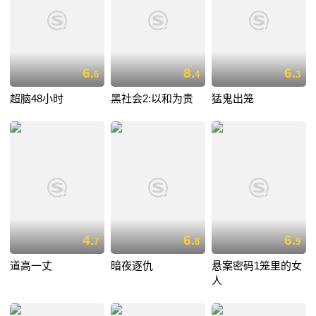
6.
8.
6.
6
4
3
超脑48小时
黑社会2:以和为贵
猛鬼出笼
4.
6.
6.
7
8
9
道高一丈
暗夜逐仇
悬案密码1笼里的女
人