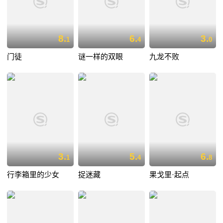
8.
6.
3.
1
4
0
门徒
谜一样的双眼
九龙不败
3.
5.
6.
1
4
8
行李箱里的少女
捉迷藏
果戈里·起点