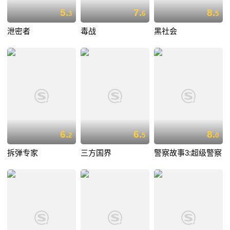
5.
7.
8.
3
6
5
泄密者
毒战
黑社会
6.
6.
8.
2
5
0
拆弹专家
三方国界
警察故事3:超级警察