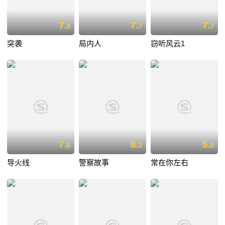
7.
7.
7.
9
7
7
突袭
局内人
窃听风云1
7.
8.
5.
6
2
0
导火线
警察故事
常在你左右