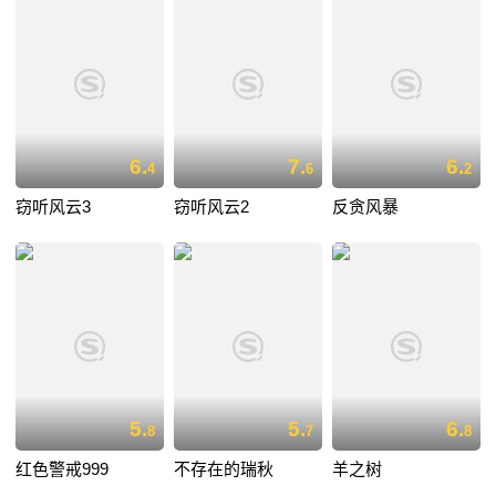
6.
7.
6.
4
6
2
窃听风云3
窃听风云2
反贪风暴
5.
5.
6.
8
7
8
红色警戒999
不存在的瑞秋
羊之树