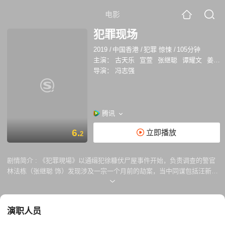
电影
犯罪现场
2019
/
中国香港
/
犯罪 惊悚
/
105分钟
主演：
古天乐
宣萱
张继聪
谭耀文
姜皓文
导演：
冯志强
腾讯
6.
立即播放
2
剧情简介 :
《犯罪現場》以通缉犯徐糠伏尸屋事件开始，负责调查的警官
林法栋（张继聪 饰）发现涉及一宗一个月前的劫案，当中同谋包括汪新元
（古天乐 饰）、红毛（凌文龙 饰）与欧阳（李灿森 饰），而犯罪现场唯
一目击证人是一只鹦鹉，林法栋锁定汪新元为嫌犯。不过案情卻不如想像
中直接……
演职人员