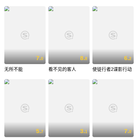
7.
8.
6.
0
8
2
无所不能
看不见的客人
使徒行者2谍影行动
5.
3.
7.
7
1
0