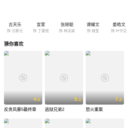
古天乐
宣萱
张继聪
谭耀文
姜皓文
饰 汪新元
饰 丁喜悦
饰 林法梁
饰 姚笙
饰 叶守正
猜你喜欢
4.
5.
7.
6
1
2
反贪风暴5最终章
逃狱兄弟2
怒火重案