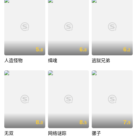
5.
6.
6.
8
8
2
人造怪物
缉魂
逃狱兄弟
8.
8.
7.
0
5
9
无双
网络谜踪
骡子