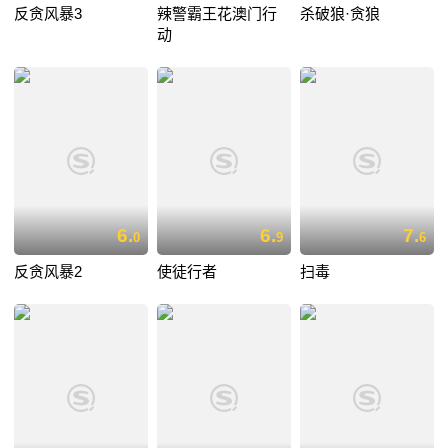
反贪风暴3
辣警霸王花澳门行
杀破狼·贪狼
动
6.
6.
7.
0
9
6
反贪风暴2
使徒行者
扫毒