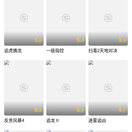
5.
5.
5.
0
4
9
追虎擒龙
一级指控
扫毒2天地对决
5.
5.
6.
9
4
7
反贪风暴4
追龙Ⅱ
迷雾追凶