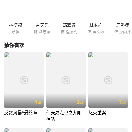
林德禄
古天乐
郑嘉颖
林家栋
周秀娜
导演
饰 陆志廉
饰 程德明
饰 黄文彬
饰 廖雨萍
猜你喜欢
4.
3.
7.
6
5
2
反贪风暴5最终章
倚天屠龙记之九阳
怒火重案
神功