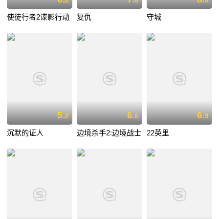
2
0
0
使徒行者2谍影行动
复仇
守城
5.
6.
6.
2
6
9
沉默的证人
边境杀手2:边境战士
22英里