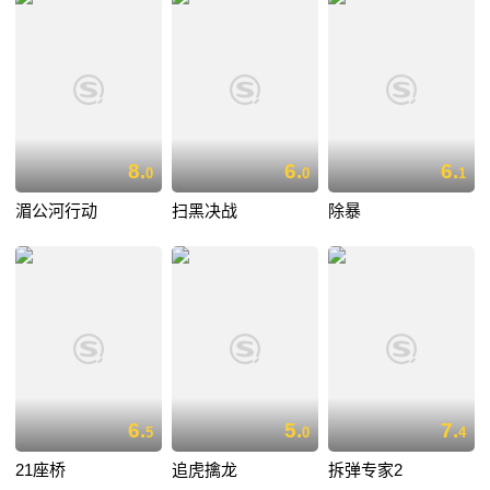
8.
6.
6.
0
0
1
湄公河行动
扫黑决战
除暴
6.
5.
7.
5
0
4
21座桥
追虎擒龙
拆弹专家2