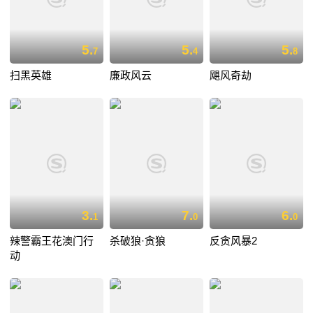
5.
5.
5.
7
4
8
扫黑英雄
廉政风云
飓风奇劫
3.
7.
6.
1
0
0
辣警霸王花澳门行
杀破狼·贪狼
反贪风暴2
动