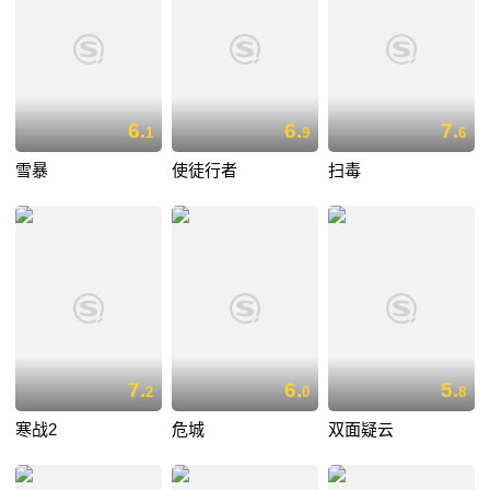
6.
6.
7.
1
9
6
雪暴
使徒行者
扫毒
7.
6.
5.
2
0
8
寒战2
危城
双面疑云