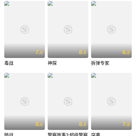
7.
8.
6.
6
5
2
毒战
神探
拆弹专家
8.
8.
7.
6
0
9
暗战
警察故事3:超级警察
突袭