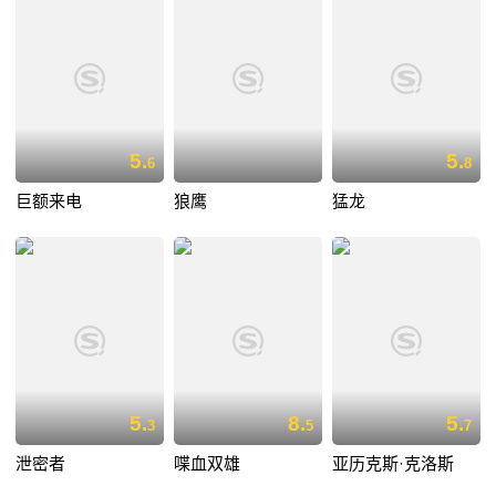
5.
5.
6
8
巨额来电
狼鹰
猛龙
5.
8.
5.
3
5
7
泄密者
喋血双雄
亚历克斯·克洛斯