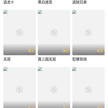
追龙Ⅱ
黑白迷宫
逃狱兄弟
8.
3.
6.
0
8
2
无双
真三国无双
犯罪现场
6.
7.
8.