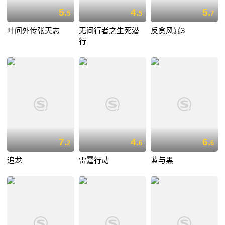
5.
4.
5.
5
5
7
叶问外传张天志
无间行者之生死潜
反贪风暴3
行
7.
4.
6.
2
6
6
追龙
雷霆行动
蓝与黑