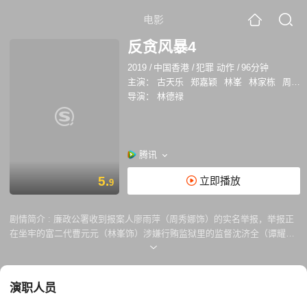
电影
反贪风暴4
2019
/
中国香港
/
犯罪 动作
/
96分钟
主演：
古天乐
郑嘉颖
林峯
林家栋
周秀娜
导演：
林德禄
腾讯
5.
立即播放
9
剧情简介 :
廉政公署收到报案人廖雨萍（周秀娜饰）的实名举报，举报正
在坐牢的富二代曹元元（林峯饰）涉嫌行贿监狱里的监督沈济全（谭耀文
饰）以及惩教员，首席调查主任陆志廉（古天乐饰）决定深入虎穴，卧底
狱中。在监狱里，被陆志廉送入监狱的前警司黄文彬（林家栋饰）以及曹
元元两大帮派势成水火，陆志廉趁机接近曹元元取得信任。同时监狱外的
演职人员
廉政公署总调查主任程德明（郑嘉颖饰）、国内反贪局行动处处长洪亮
（丁海峰饰）也陆港联手，通力合作，最终成功破获贪腐行贿大案。