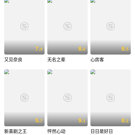
7.
8.
8.
4
0
5
又见奈良
无名之辈
心房客
5.
9.
8.
7
1
2
新喜剧之王
怦然心动
日日是好日