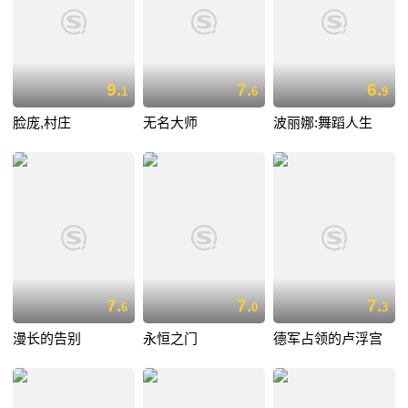
9.
7.
6.
1
6
9
脸庞,村庄
无名大师
波丽娜:舞蹈人生
7.
7.
7.
6
0
3
漫长的告别
永恒之门
德军占领的卢浮宫