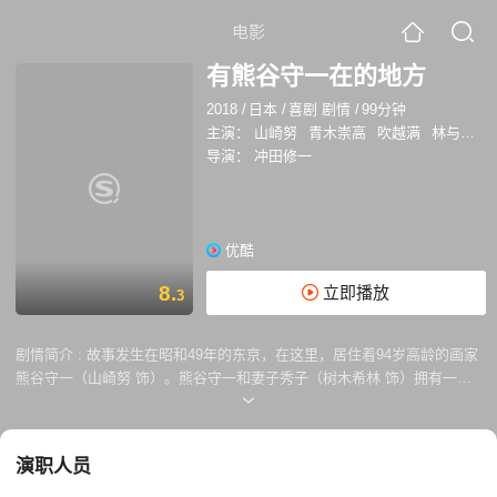
电影
有熊谷守一在的地方
2018
/
日本
/
喜剧 剧情
/
99分钟
主演：
山崎努
青木崇高
吹越满
林与一
导演：
冲田修一
优酷
8.
立即播放
3
剧情简介 :
故事发生在昭和49年的东京，在这里，居住着94岁高龄的画家
熊谷守一（山崎努 饰）。熊谷守一和妻子秀子（树木希林 饰）拥有一个
温馨的家，一条门廊，一片小院，足以让两人的日子过得有滋有味。每一
天，熊谷守一都能够从自家后院的树木植被里感受到季节和时间的变迁，
他和妻子都做已经参透了生活的奥义——那些生命里真正能够带来乐趣的
演职人员
元素，并非是钱可以买来的。 本以为这样惬意的日子没有尽头，可某一
日，熊谷守一得知了自己家旁边即将盖一栋高耸入云的大楼的消息，大楼