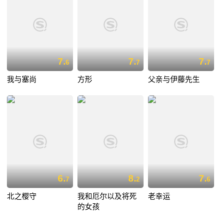
7.
7.
7.
6
7
7
我与塞尚
方形
父亲与伊藤先生
6.
8.
7.
7
2
6
北之樱守
我和厄尔以及将死
老幸运
的女孩