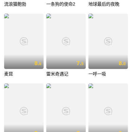
流浪猫鲍勃
一条狗的使命2
地球最后的夜晚
8.
7.
8.
6
5
0
麦昆
雷米奇遇记
一呼一吸