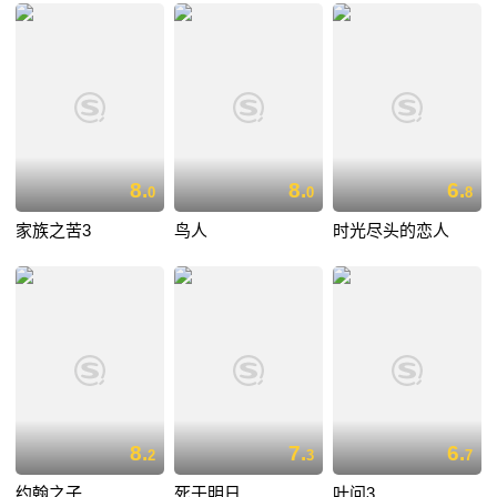
8.
8.
6.
0
0
8
家族之苦3
鸟人
时光尽头的恋人
8.
7.
6.
2
3
7
约翰之子
死于明日
叶问3