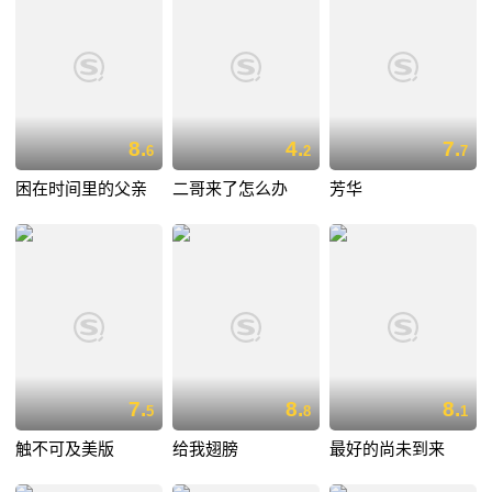
8.
4.
7.
6
2
7
困在时间里的父亲
二哥来了怎么办
芳华
7.
8.
8.
5
8
1
触不可及美版
给我翅膀
最好的尚未到来