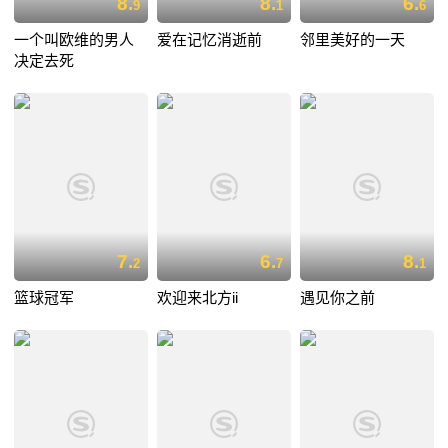
8.
8.
6.
9
1
6
一个叫欧维的男人
爱在记忆消逝前
邻里美好的一天
决定去死
7.
6.
8.
2
7
1
篮球冠军
欢迎来北方ii
遇见你之前