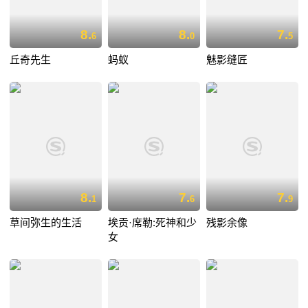
8.
8.
7.
6
0
5
丘奇先生
蚂蚁
魅影缝匠
8.
7.
7.
1
6
9
草间弥生的生活
埃贡·席勒:死神和少
残影余像
女