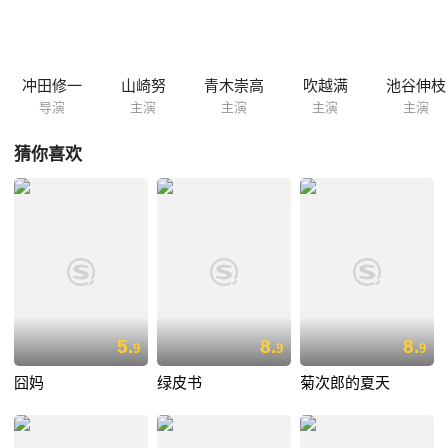
的影子将投射到他家的院子里，这也就意味着在那里生长的那些需要阳光
的植物，都将面临死亡的下场。
冲田修一
山崎努
青木崇高
吹越满
池谷伸枝
导演
主演
主演
主演
主演
猜你喜欢
5.
8.
8.
9
9
9
囧妈
绿皮书
菊次郎的夏天