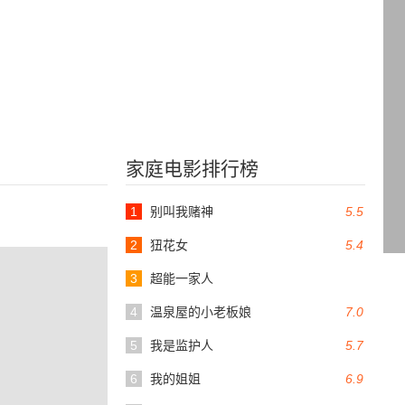
家庭电影排行榜
1
别叫我赌神
5.5
2
狃花女
5.4
3
超能一家人
4
温泉屋的小老板娘
7.0
5
我是监护人
5.7
6
我的姐姐
6.9