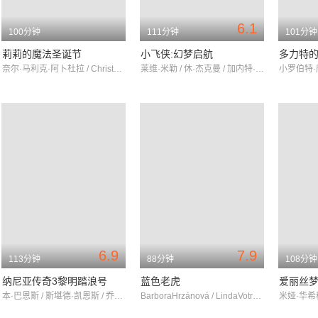
6.1
100分钟
111分钟
101分钟
莉莉的魔法圣诞节
小飞侠:幻梦启航
多力特
奈尔·马利克·阿卜杜拉 / ChristophBittenauer / 杰尔蒂·德拉斯尔
莱维·米勒 / 休·杰克曼 / 加内特·赫德兰
6.9
7.9
113分钟
88分钟
108分钟
纳尼亚传奇3黎明踏浪号
蓝色老虎
爱丽丝
本·巴恩斯 / 斯堪德·凯恩斯 / 乔芝·韩莉
BarboraHrzánová / LindaVotrubová / JakubWunsch