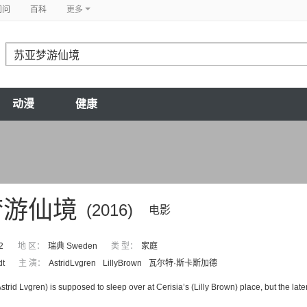
问问
百科
更多
动漫
健康
梦游仙境
(2016)
电影
2
地 区：
瑞典 Sweden
类 型：
家庭
dt
主 演：
AstridLvgren
LillyBrown
瓦尔特·斯卡斯加德
(Astrid Lvgren) is supposed to sleep over at Cerisia’s (Lilly Brown) place, but the later 