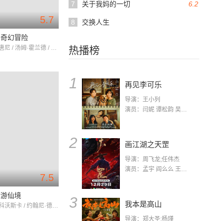
7
关于我妈的一切
6.2
5.7
8
交换人生
的奇幻冒险
小罗伯特·唐尼 / 汤姆·霍兰德 / 拉米·马雷克
热播榜
1
再见李可乐
导演：王小列
演员：闫妮 谭松韵 吴京 蒋龙 赵小棠 冯雷 李虎城 平安 小七 小可乐
2
画江湖之天罡
导演：周飞龙;任伟杰
演员：孟宇 阎么么 王凯 郭政建 阎萌萌 杨默 高枫 齐斯伽 刘芊含 马程
7.5
梦游仙境
3
我本是高山
米娅·华希科沃斯卡 / 约翰尼·德普 / 海伦娜·伯翰·卡特
导演：郑大圣;杨瑾