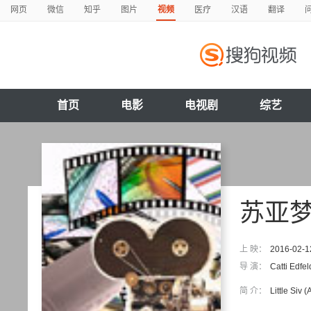
网页
微信
知乎
图片
视频
医疗
汉语
翻译
首页
电影
电视剧
综艺
苏亚
上 映：
2016-02-1
导 演：
Catti Edfel
简 介：
Little Siv 