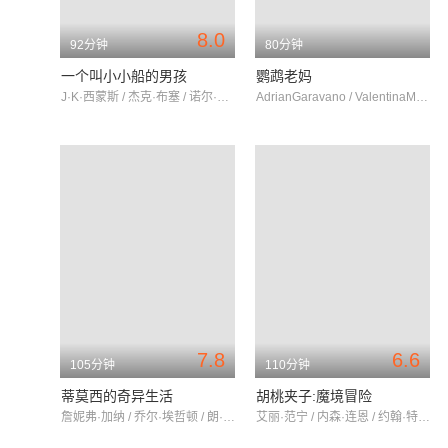
8.0
92分钟
80分钟
一个叫小小船的男孩
鹦鹉老妈
J·K·西蒙斯 / 杰克·布塞 / 诺尔·古格雷米
AdrianGaravano / ValentinaMarcone
7.8
6.6
105分钟
110分钟
蒂莫西的奇异生活
胡桃夹子:魔境冒险
詹妮弗·加纳 / 乔尔·埃哲顿 / 朗·里维斯顿
艾丽·范宁 / 内森·连恩 / 约翰·特托罗