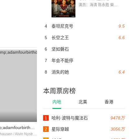
演员：海清 陈永胜 柴烨 王玥婷 万国鹏 美朵达瓦 赵瑞婷 罗解艳 郭莉娜 潘家艳
4
泰坦尼克号
9.5
5
长空之王
6.6
6
坚如磐石
7
年会不能停
8
消失的她
6.4
本周票房榜
内地
北美
香港
1
哈利·波特与魔法石
9478万
eva&amp;adamfourbirthdaysandafiasco
2
星际穿越
3056万
Peter Holthausen / Alvin Nystrm / 乌拉-布里特·诺曼-奥尔森