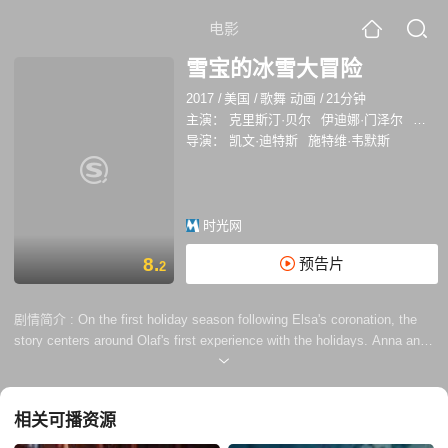
电影
雪宝的冰雪大冒险
2017
/
美国
/
歌舞 动画
/
21分钟
主演：
克里斯汀·贝尔
伊迪娜·门泽尔
乔什·
导演：
凯文·迪特斯
施特维·韦默斯
时光网
8.
预告片
2
剧情简介 :
On the first holiday season following Elsa's coronation, the
story centers around Olaf's first experience with the holidays. Anna and
Elsa have no true understanding of the holidays or seasonal tradition
due to their enforced isolation over the years. This prompts Olaf to
journey off into Arendelle in search of a holiday tradition for his family to
相关可播资源
share.