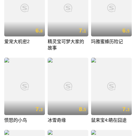
6.
7.
6.
8
1
5
爱宠大机密2
精灵宝可梦大家的
玛雅蜜蜂历险记
故事
7.
8.
7.
3
5
3
愤怒的小鸟
冰雪奇缘
鼠来宝4:萌在囧途