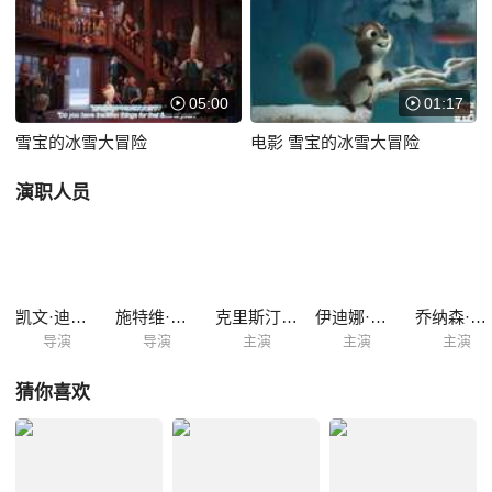
05:00
01:17
雪宝的冰雪大冒险
电影 雪宝的冰雪大冒险
演职人员
凯文·迪特斯
施特维·韦默斯
克里斯汀·贝尔
伊迪娜·门泽尔
乔纳森·格罗夫
导演
导演
主演
主演
主演
猜你喜欢