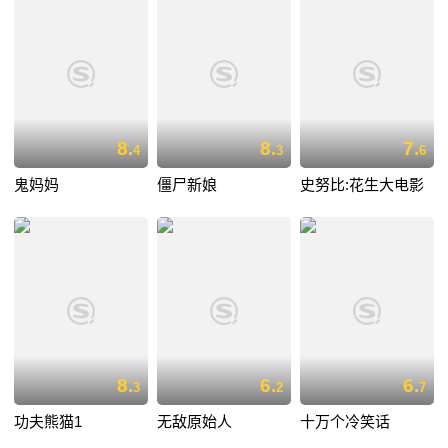
8.
8.
7.
4
3
6
鬼妈妈
僵尸新娘
史努比:花生大电影
8.
6.
6.
3
2
7
功夫熊猫1
无敌原始人
十万个冷笑话