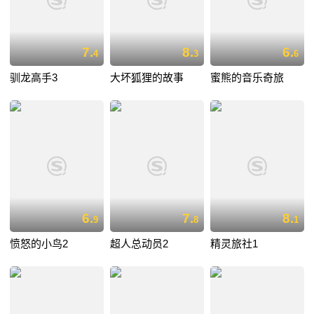
7.
8.
6.
4
3
6
驯龙高手3
大坏狐狸的故事
蜜熊的音乐奇旅
6.
7.
8.
9
8
1
愤怒的小鸟2
超人总动员2
精灵旅社1