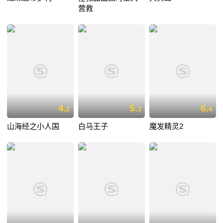
营救
4.
5.
6.
2
3
4
山海经之小人国
白马王子
魔发精灵2