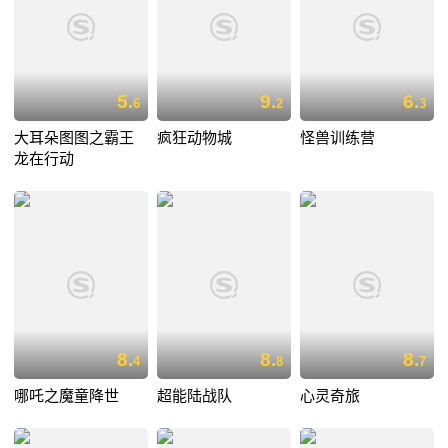
5.
9.
6.
6
2
3
大耳朵图图之霸王
疯狂动物城
怪兽训练营
龙在行动
8.
8.
8.
4
8
7
哪吒之魔童降世
超能陆战队
心灵奇旅