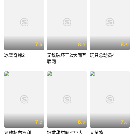
7.
8.
8.
0
0
5
冰雪奇缘2
无敌破坏王2:大闹互
玩具总动员4
联网
7.
6.
7.
2
0
0
龙珠超布罗利
拯救甜甜圈时空大
大黄蜂