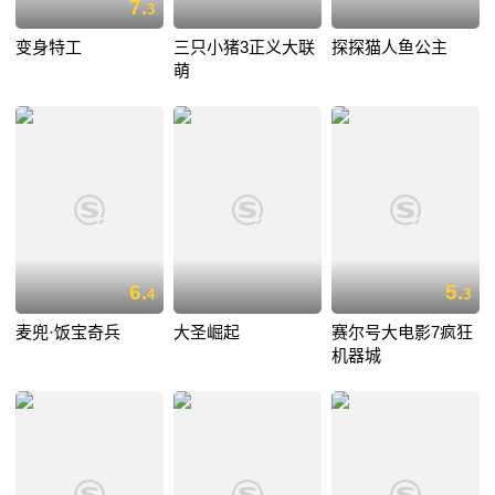
7.
3
变身特工
三只小猪3正义大联
探探猫人鱼公主
萌
6.
5.
4
3
麦兜·饭宝奇兵
大圣崛起
赛尔号大电影7疯狂
机器城