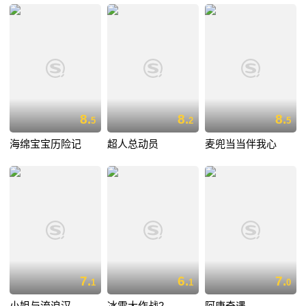
8.
8.
8.
5
2
5
海绵宝宝历险记
超人总动员
麦兜当当伴我心
7.
6.
7.
1
1
0
小姐与流浪汉
冰雪大作战2
阿唐奇遇