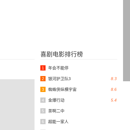
喜剧电影排行榜
1
年会不能停
2
银河护卫队3
8.3
3
蜘蛛侠纵横宇宙
8.6
4
金爆行动
5.4
5
茶啊二中
6
超能一家人