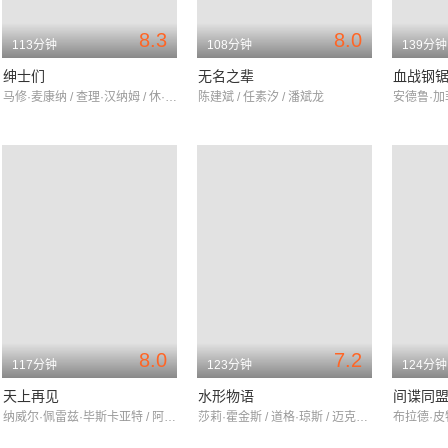
8.3
8.0
113分钟
108分钟
139分钟
绅士们
无名之辈
血战钢
马修·麦康纳 / 查理·汉纳姆 / 休·格兰特
陈建斌 / 任素汐 / 潘斌龙
8.0
7.2
117分钟
123分钟
124分钟
天上再见
水形物语
间谍同
纳威尔·佩雷兹·毕斯卡亚特 / 阿尔贝·杜邦泰尔 / 罗兰·拉斐特
莎莉·霍金斯 / 道格·琼斯 / 迈克尔·珊农