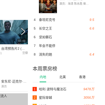
演员：海清 陈永胜 柴烨 王玥婷 万国鹏 美朵达瓦 赵瑞婷 罗解艳 郭莉娜 潘家艳
4
泰坦尼克号
9.5
5
长空之王
6.6
6
坚如磐石
01:48
00:33
7
年会不能停
战争机器 台湾预告片2 (中文字幕)
《战争机器》首款预告 皮特变身前美军联合特种作战司令
战争机器 先行版
豆瓣
搜狐视频
31
2017-03-02
2017-03-02
8
消失的她
6.4
本周票房榜
内地
北美
香港
安东尼·迈克尔·豪尔
演员
1
哈利·波特与魔法石
9478万
2
星际穿越
3056万