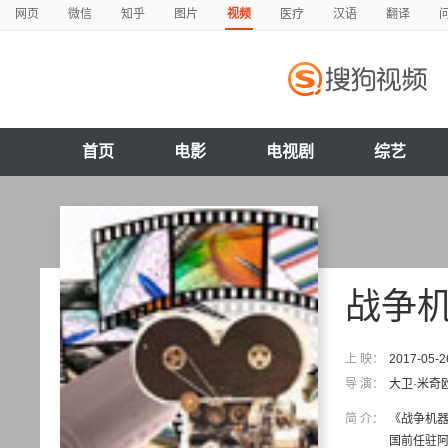
网页
微信
知乎
图片
视频
医疗
汉语
翻译
首页
电影
电视剧
综艺
战争
上 映：
2017-05-2
导 演：
大卫·米奇
简 介：
《战争机
国前任驻阿