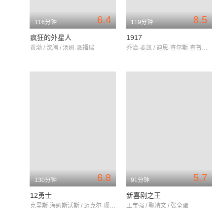
6.4
8.5
116分钟
119分钟
疯狂的外星人
1917
黄渤 / 沈腾 / 汤姆·派福瑞
乔治·麦凯 / 迪恩-查尔斯·查普曼 / 科林·费尔斯
6.8
5.7
130分钟
91分钟
12勇士
新喜剧之王
克里斯·海姆斯沃斯 / 迈克尔·珊农 / 迈克尔·佩纳
王宝强 / 鄂靖文 / 张全蛋