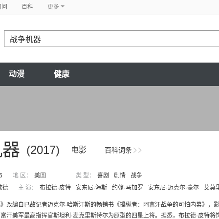
问问
百科
更多
动漫
健康
机器
(2017)
电影
百科词条
6
地 区：
美国
类 型：
喜剧
剧情
战争
欧德
主 演：
布拉德·皮特
安东尼·海斯
约翰·马加罗
安东尼·迈克尔·豪尔
艾莫
器》改编自已故记者迈克尔·哈斯汀斯的畅销书《操纵者：阿富汗战争的可怕内幕》，
富汗美军最高指挥官斯坦利·麦克里斯特尔为原型的四星上将。据悉，布拉德·皮特将饰演