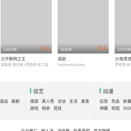
6.6
8.4
140分钟
58分钟
103分钟
兰开斯特之王
孤航
沙海漂
提莫西·查拉梅 / 罗伯特·帕丁森 / 本·门德尔森
Andrew McAuley
综艺
动漫
谍战
泰剧
情感
真人秀
访谈
生活
美食
后宫
热血
新
游戏
相亲
竞技
神魔
校园
202
企业推广
-
输入法
-
浏览器
-
免责声明
-
官方微博