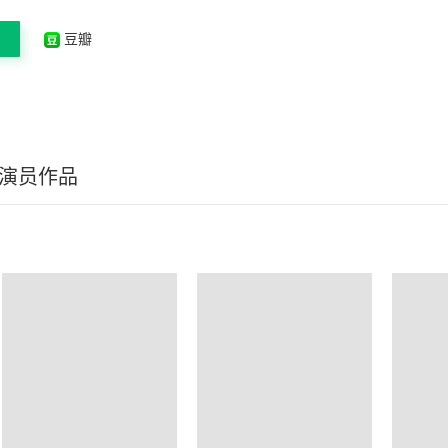
豆瓣
/演员作品