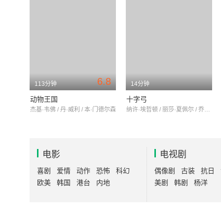
6.8
113分钟
14分钟
动物王国
十字弓
杰基·韦佛 / 丹·威利 / 本·门德尔森
纳许·埃哲顿 / 丽莎·夏佩尔 / 乔尔·埃哲顿
电影
电视剧
喜剧
爱情
动作
恐怖
科幻
偶像剧
古装
抗日
欧美
韩国
港台
内地
美剧
韩剧
杨洋