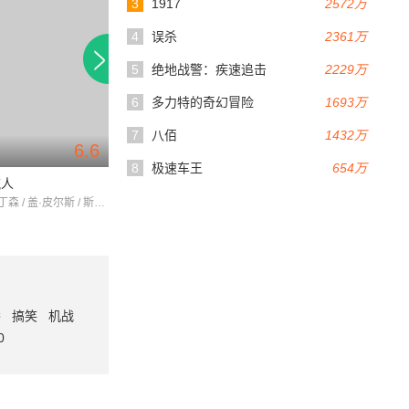
3
1917
2572万
4
误杀
2361万
5
绝地战警：疾速追击
2229万
6
多力特的奇幻冒险
1693万
7
八佰
1432万
6.6
8
极速车王
654万
流人
悉尼·不插电
罗伯特·帕丁森 / 盖·皮尔斯 / 斯科特·麦克纳里
番
搞笑
机战
0