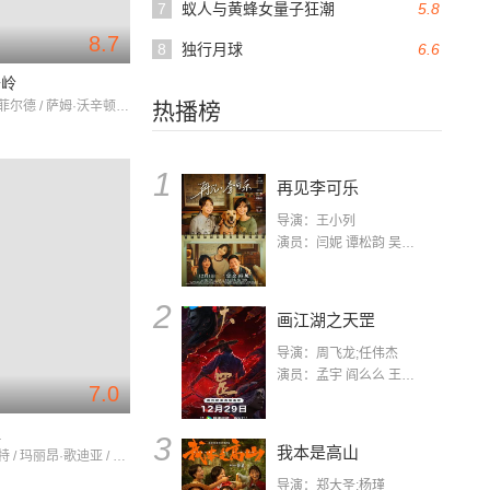
7
蚁人与黄蜂女量子狂潮
5.8
8.7
8
独行月球
6.6
锯岭
安德鲁·加菲尔德 / 萨姆·沃辛顿 / 文斯·沃恩
热播榜
1
再见李可乐
导演：王小列
演员：闫妮 谭松韵 吴京 蒋龙 赵小棠 冯雷 李虎城 平安 小七 小可乐
2
画江湖之天罡
导演：周飞龙;任伟杰
演员：孟宇 阎么么 王凯 郭政建 阎萌萌 杨默 高枫 齐斯伽 刘芊含 马程
7.0
盟
3
我本是高山
布拉德·皮特 / 玛丽昂·歌迪亚 / 马修·古迪
导演：郑大圣;杨瑾