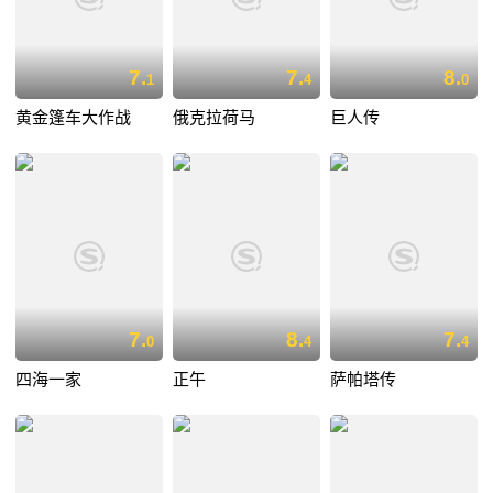
7.
7.
8.
1
4
0
黄金篷车大作战
俄克拉荷马
巨人传
7.
8.
7.
0
4
4
四海一家
正午
萨帕塔传