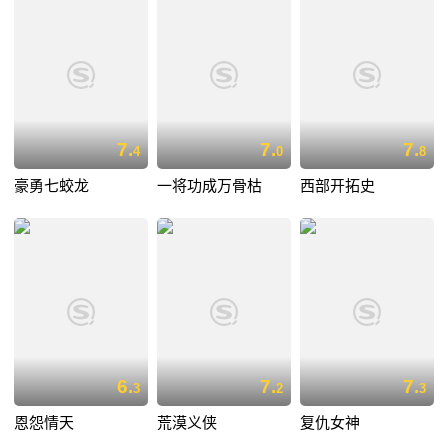
7.
7.
7.
4
0
8
豪勇七蛟龙
一将功成万骨枯
西部开拓史
6.
7.
7.
3
2
3
恩怨情天
荒漠义侠
复仇女神