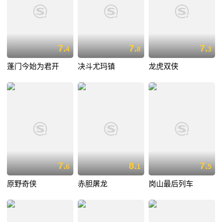
7.
7.
7.
4
8
3
蓬门今始为君开
决斗尤玛镇
龙虎双侠
7.
8.
7.
6
1
5
原野奇侠
赤胆屠龙
岗山最后列车