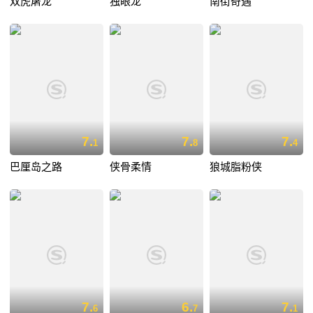
双虎屠龙
独眼龙
南街奇遇
7.
7.
7.
1
8
4
巴厘岛之路
侠骨柔情
狼城脂粉侠
7.
6.
7.
6
7
1