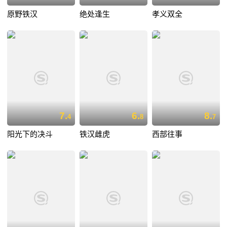
原野铁汉
绝处逢生
孝义双全
7.
6.
8.
4
8
7
阳光下的决斗
铁汉雌虎
西部往事