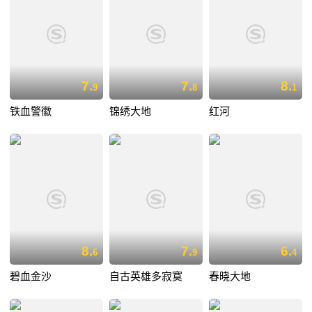
7.
7.
8.
9
8
1
铁血警徽
锦绣大地
红河
8.
7.
6.
6
9
4
碧血金沙
自古英雄多寂寞
春晓大地