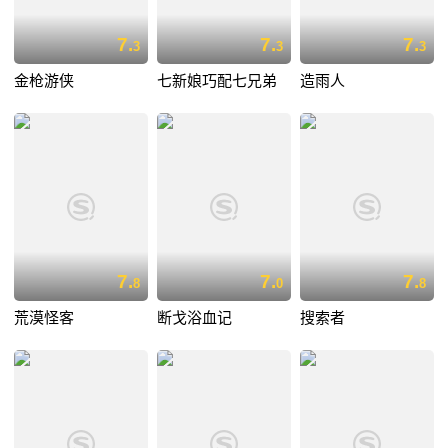
7.
7.
7.
3
3
3
金枪游侠
七新娘巧配七兄弟
造雨人
7.
7.
7.
8
0
8
荒漠怪客
断戈浴血记
搜索者