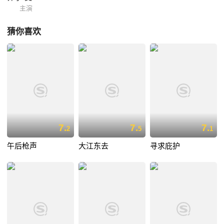
主演
猜你喜欢
7.
7.
7.
2
5
1
午后枪声
大江东去
寻求庇护