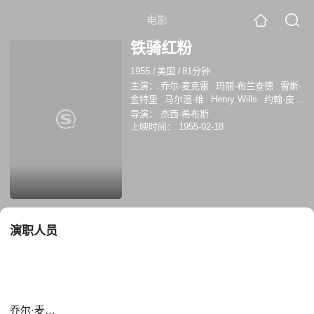
电影
铁骑红粉
1955
/
美国
/
81分钟
主演：
乔尔·麦克雷
玛丽·布兰查德
雷斯·
金特里
马尔温·维
Henry Wills
约翰·皮卡
德
Ewing Mitchell
哈罗德·古德温
Pilar
导演：
杰西·希布斯
Del Rey
欧文·培根
上映时间：
1955-02-18
演职人员
乔尔·麦克雷