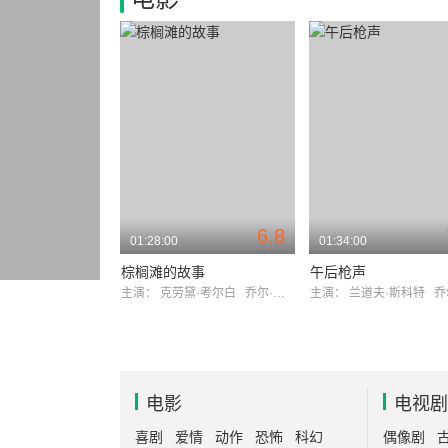
6.8
01:28:00
01:34:00
棕榈滩的故事
午后枪声
主演：
克劳黛·考尔白
乔尔·麦克雷
主演：
兰道夫·斯科特
乔尔·
电影
电视剧
喜剧
爱情
动作
恐怖
科幻
偶像剧